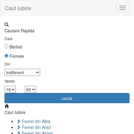
Caut Iubire
Toggl
naviga
Cautare Rapida
Caut
Barbat
Femeie
Din
Varsta
la
cauta
Caut Iubire
Femei din Alba
Femei din Arad
Femei din Arges