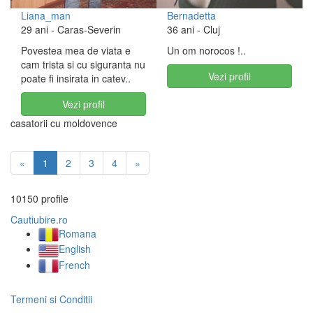
Liana_man
Bernadetta
29 ani
- Caras-Severin
36 ani
- Cluj
Povestea mea de viata e
Un om norocos !..
cam trista si cu siguranta nu
Vezi profil
poate fi insirata in catev..
Vezi profil
casatorii cu moldovence
«
1
2
3
4
»
10150 profile
Cautiubire.ro
Romana
English
French
Termeni si Conditii