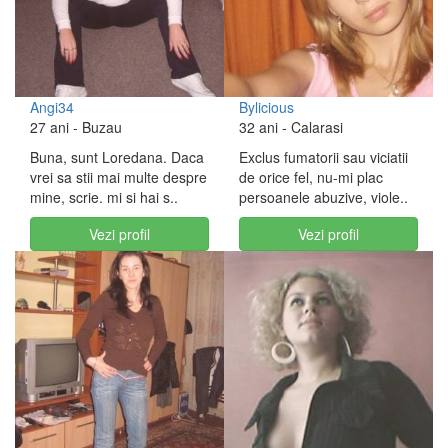
Angi34
Bylicious
27 ani
- Buzau
32 ani
- Calarasi
Buna, sunt Loredana. Daca
Exclus fumatorii sau viciatii
vrei sa stii mai multe despre
de orice fel, nu-mi plac
mine, scrie. mi si hai s..
persoanele abuzive, viole..
Vezi profil
Vezi profil