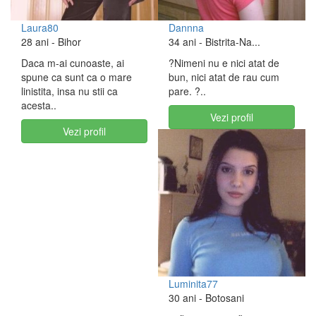
Laura80
Dannna
28 ani
- Bihor
34 ani
- Bistrita-Na...
Daca m-ai cunoaste, ai
?Nimeni nu e nici atat de
spune ca sunt ca o mare
bun, nici atat de rau cum
linistita, insa nu stii ca
pare. ?..
acesta..
Vezi profil
Vezi profil
Luminita77
30 ani
- Botosani