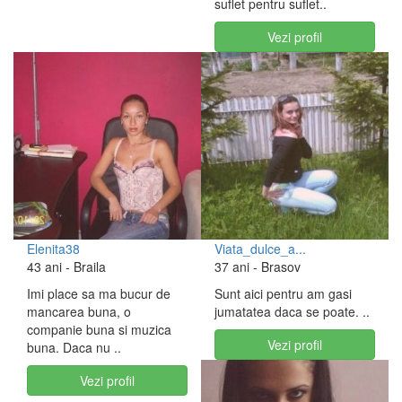
suflet pentru suflet..
Vezi profil
Elenita38
Viata_dulce_a...
43 ani
- Braila
37 ani
- Brasov
Imi place sa ma bucur de
Sunt aici pentru am gasi
mancarea buna, o
jumatatea daca se poate. ..
companie buna si muzica
Vezi profil
buna. Daca nu ..
Vezi profil