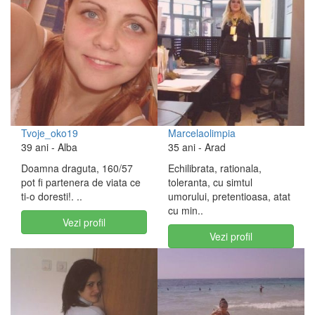
Tvoje_oko19
Marcelaolimpia
39 ani
- Alba
35 ani
- Arad
Doamna draguta, 160/57
Echilibrata, rationala,
pot fi partenera de viata ce
toleranta, cu simtul
ti-o doresti!. ..
umorului, pretentioasa, atat
cu min..
Vezi profil
Vezi profil