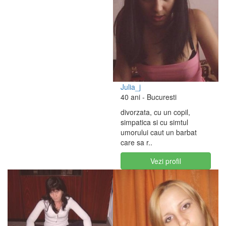
Julia_j
40 ani
- Bucuresti
divorzata, cu un copil,
simpatica si cu simtul
umorului caut un barbat
care sa r..
Vezi profil