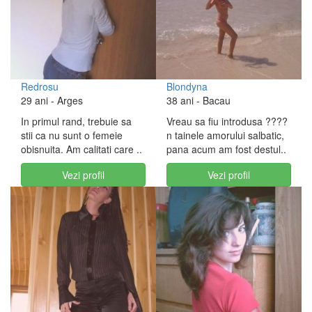
Redrosu
Blondyna
29 ani
- Arges
38 ani
- Bacau
In primul rand, trebuie sa
Vreau sa fiu introdusa ????
stii ca nu sunt o femeie
n tainele amorului salbatic,
obisnuita. Am calitati care ..
pana acum am fost destul..
Vezi profil
Vezi profil