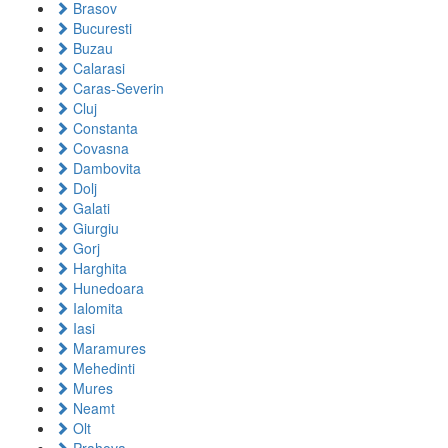
Brasov
Bucuresti
Buzau
Calarasi
Caras-Severin
Cluj
Constanta
Covasna
Dambovita
Dolj
Galati
Giurgiu
Gorj
Harghita
Hunedoara
Ialomita
Iasi
Maramures
Mehedinti
Mures
Neamt
Olt