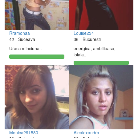
Rramonaa
Louise234
42
- Suceava
36
- Bucuresti
Urasc minciuna..
energica, ambitioasa,
loiala..
Monica291580
Alealexandra