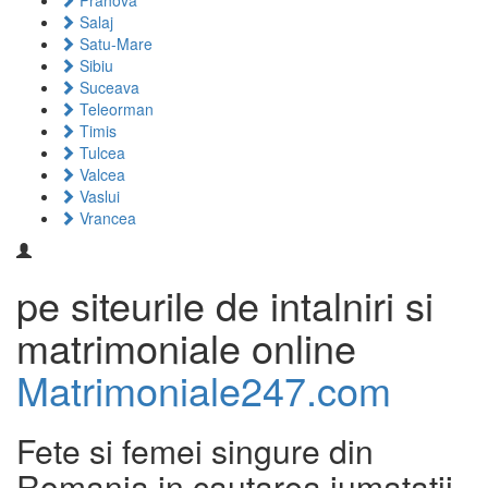
Prahova
Salaj
Satu-Mare
Sibiu
Suceava
Teleorman
Timis
Tulcea
Valcea
Vaslui
Vrancea
pe siteurile de intalniri si
matrimoniale online
Matrimoniale247.com
Fete si femei singure din
Romania in cautarea jumatatii