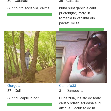
30
- Calarasi
39
- Calarasi
Sunt o fire sociabila, calma..
buna sunt gabriela caut
prieteni(ne) merg in
romania in vacanta din
pacate mi sa..
Gorgeta
Camelia33
37
- Dolj
31
- Dambovita
Sunt cu capul in nori!..
Buna ziua, inainte de toate
caut o relatie serioasa si nu
altceva. Locuiesc de m..