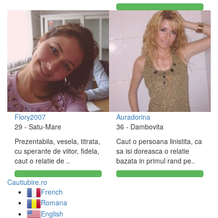
Flory2007
Auradorina
29
- Satu-Mare
36
- Dambovita
Prezentabila, vesela, titrata,
Caut o persoana linistita, ca
cu sperante de viitor, fidela,
sa isi doreasca o relatie
caut o relatie de ..
bazata in primul rand pe..
Cautiubire.ro
French
Romana
English