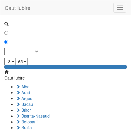
Caut Iubire
Toggl
naviga
Caut Iubire
Alba
Arad
Arges
Bacau
Bihor
Bistrita-Nasaud
Botosani
Braila