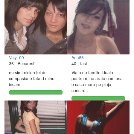
Valy_09
Ana86
36
- Bucuresti
40
- Iasi
nu simt niciun fel de
Viata de familie ideala
compasiune fata d mine
pentru mine arata cam asa:
insam..
o casa mare pe plaja,
constru..