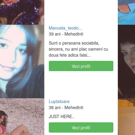
Manuela_teodo...
39 ani
- Mehedinti
Sunt o persoana sociabila,
sincera, nu ami plac oameni cu
doua fete adica falsi,..
Vezi profil
Luptatoare
38 ani
- Mehedinti
JUST HERE..
Vezi profil