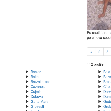
Pe cautiubire.r
pe cineva speci
«
2
3
112 profile
Bacles
Baia
Balta
Balv
Breznita-ocol
Bros
Cazanesti
Cire
Cujmir
Darv
Dubova
Dum
Garla Mare
God
Grozesti
Grui