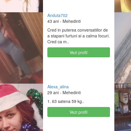
Anduta702
43 ani
- Mehedinti
Cred in puterea conversatiilor de
a stapani furtuni si a calma focuri.
Cred ca m..
Vezi profil
Alexa_alina
29 ani
- Mehedinti
1. 63 satena 59 kg..
Vezi profil