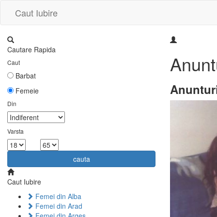
Caut Iubire
Cautare Rapida
Anunt
Caut
Barbat
Anuntur
Femeie
Din
Varsta
la
cauta
Caut Iubire
Femei din Alba
Femei din Arad
Femei din Arges