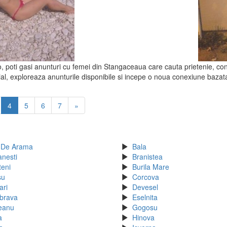
o, poti gasi anunturi cu femei din Stangaceaua care cauta prietenie, conve
al, exploreaza anunturile disponibile si incepe o noua conexiune bazata
4
5
6
7
»
 De Arama
Bala
anesti
Branistea
teni
Burila Mare
su
Corcova
ari
Devesel
brava
Eselnita
eanu
Gogosu
a
Hinova