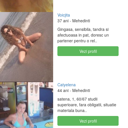
Voicjita
37 ani
- Mehedinti
Gingasa, sensibila, tandra si
afectuoasa in pat, doresc un
partener pentru o rel..
Vezi profil
Catyelena
44 ani
- Mehedinti
satena, 1, 60/67 studii
superioare, fara obligatii, situatie
materiala buna..
Vezi profil