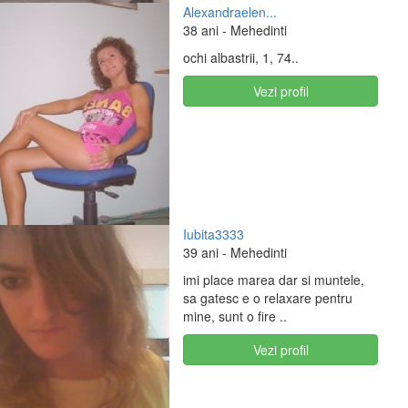
Alexandraelen...
38 ani
- Mehedinti
ochi albastrii, 1, 74..
Vezi profil
Iubita3333
39 ani
- Mehedinti
imi place marea dar si muntele,
sa gatesc e o relaxare pentru
mine, sunt o fire ..
Vezi profil