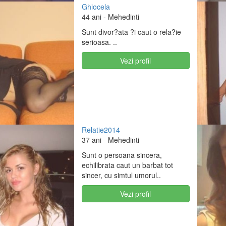
Ghiocela
44 ani
- Mehedinti
Sunt divor?ata ?i caut o rela?ie
serioasa. ..
Vezi profil
Relatie2014
37 ani
- Mehedinti
Sunt o persoana sincera,
echilibrata caut un barbat tot
sincer, cu simtul umorul..
Vezi profil