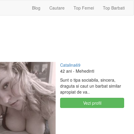
Blog
Cautare
Top Femei
Top Barbati
Catalina69
42 ani
- Mehedinti
Sunt o tipa sociabila, sincera,
draguta si caut un barbat similar
apropiat de va..
Vezi profil