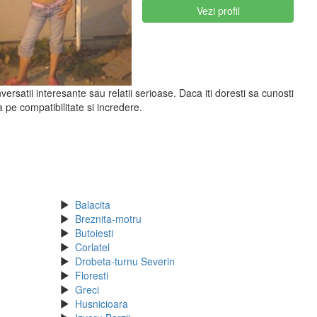
Vezi profil
rsatii interesante sau relatii serioase. Daca iti doresti sa cunosti
 pe compatibilitate si incredere.
Balacita
Breznita-motru
Butoiesti
Corlatel
Drobeta-turnu Severin
Floresti
Greci
Husnicioara