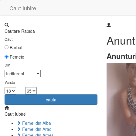
Caut Iubire
Cautare Rapida
Anunt
Caut
Barbat
Anuntur
Femeie
Din
Varsta
la
cauta
Caut Iubire
Femei din Alba
Femei din Arad
Femei din Arges