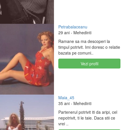
Petrabalaceanu
29 ani
- Mehedinti
Ramane sa ma descoperi la
timpul potrivit. Imi doresc o relatie
bazata pe comuni..
Vezi profil
Maia_45
35 ani
- Mehedinti
Partenerul potrivit iti da aripi, cel
nepotrivit, ti le taie. Daca stii ce
vrei ..