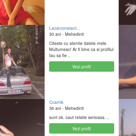
Lazarconstant...
30 ani
- Mehedinti
Citeste cu atentie datele mele.
Multumesc! Ar fi bine ca si profilul
tau sa fie ..
Vezi profil
Ccamik
36 ani
- Mehedinti
sunt ok. caut relatie serioasa. ..
Vezi profil