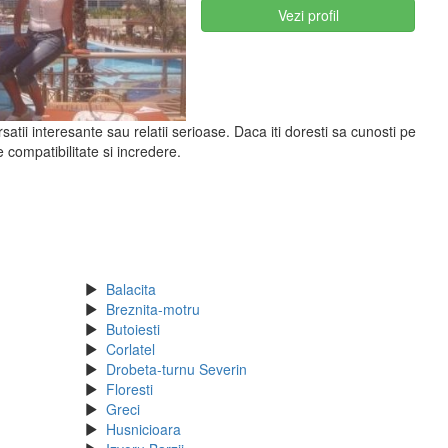
Vezi profil
atii interesante sau relatii serioase. Daca iti doresti sa cunosti pe
compatibilitate si incredere.
Balacita
Breznita-motru
Butoiesti
Corlatel
Drobeta-turnu Severin
Floresti
Greci
Husnicioara