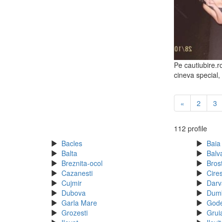
Pe cautiubire.r
cineva special,
«
2
3
112 profile
Bacles
Baia
Balta
Balv
Breznita-ocol
Bros
Cazanesti
Cire
Cujmir
Darv
Dubova
Dum
Garla Mare
God
Grozesti
Grui