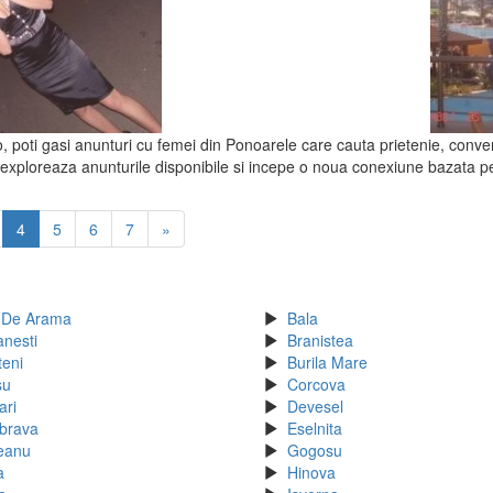
o, poti gasi anunturi cu femei din Ponoarele care cauta prietenie, convers
 exploreaza anunturile disponibile si incepe o noua conexiune bazata pe 
4
5
6
7
»
 De Arama
Bala
anesti
Branistea
teni
Burila Mare
su
Corcova
ari
Devesel
brava
Eselnita
eanu
Gogosu
a
Hinova