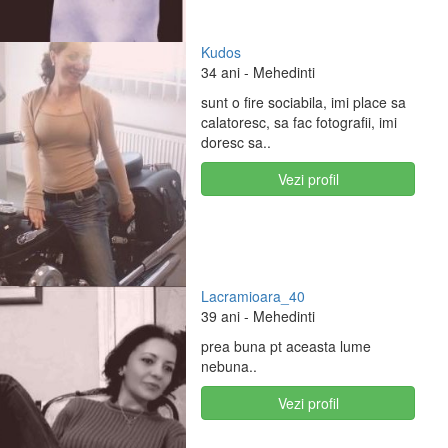
Kudos
34 ani
- Mehedinti
sunt o fire sociabila, imi place sa
calatoresc, sa fac fotografii, imi
doresc sa..
Vezi profil
Lacramioara_40
39 ani
- Mehedinti
prea buna pt aceasta lume
nebuna..
Vezi profil