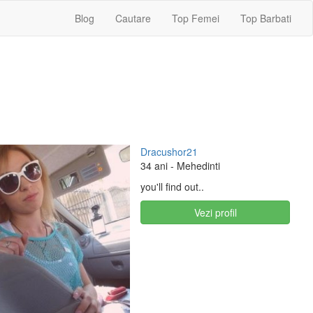
Blog
Cautare
Top Femei
Top Barbati
Dracushor21
34 ani
- Mehedinti
you'll find out..
Vezi profil