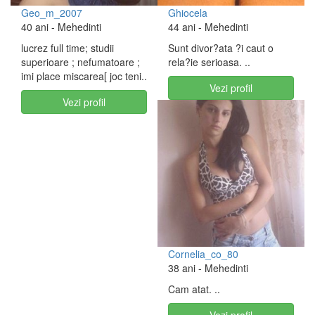
Geo_m_2007
Ghiocela
40 ani
- Mehedinti
44 ani
- Mehedinti
lucrez full time; studii
Sunt divor?ata ?i caut o
superioare ; nefumatoare ;
rela?ie serioasa. ..
imi place miscarea[ joc teni..
Vezi profil
Vezi profil
Cornelia_co_80
38 ani
- Mehedinti
Cam atat. ..