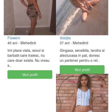
Flowern
Voicjita
40 ani
- Mehedinti
37 ani
- Mehedinti
Imi place viata, sexul si
Gingasa, sensibila, tandra si
barbatii care traiesc, nu
afectuoasa in pat, doresc
care doar exista. Nu vreau
un partener pentru o rel..
s..
Vezi profil
Vezi profil