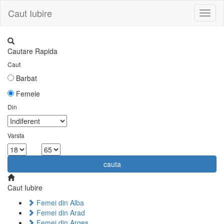
Caut Iubire
Toggl
naviga
Cautare Rapida
Caut
Barbat
Femeie
Din
Varsta
la
cauta
Caut Iubire
Femei din Alba
Femei din Arad
Femei din Arges