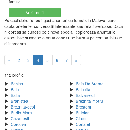
familie. ..
Vezi profil
Pe cautiubire.ro, poti gasi anunturi cu femei din Malovat care
cauta prietenie, conversatii interesante sau relatii serioase. Daca
iti doresti sa cunosti pe cineva special, exploreaza anunturile
disponibile si incepe o noua conexiune bazata pe compatibilitate
si incredere.
«
2
3
4
5
6
7
»
112 profile
Bacles
Baia De Arama
Bala
Balacita
Balta
Balvanesti
Branistea
Breznita-motru
Breznita-ocol
Brosteni
Burila Mare
Butoiesti
Cazanesti
Ciresu
Corcova
Corlatel