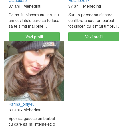
Claudia221
Relatie2014
37 ani
- Mehedinti
37 ani
- Mehedinti
Ca sa fiu sincera cu tine, nu
Sunt o persoana sincera,
am cuvintele care sa te faca
echilibrata caut un barbat
sa te simti mai bine,..
tot sincer, cu simtul umorul..
Vezi profil
Vezi profil
Karina_only4u
30 ani
- Mehedinti
Sper sa gasesc un barbat
cu care sa-mi intemeiez o