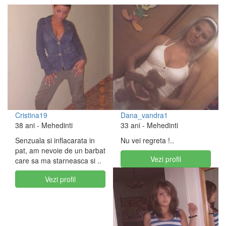
Cristina19
Dana_vandra1
38 ani
- Mehedinti
33 ani
- Mehedinti
Senzuala si inflacarata in
Nu vei regreta !..
pat, am nevoie de un barbat
Vezi profil
care sa ma starneasca si ..
Vezi profil