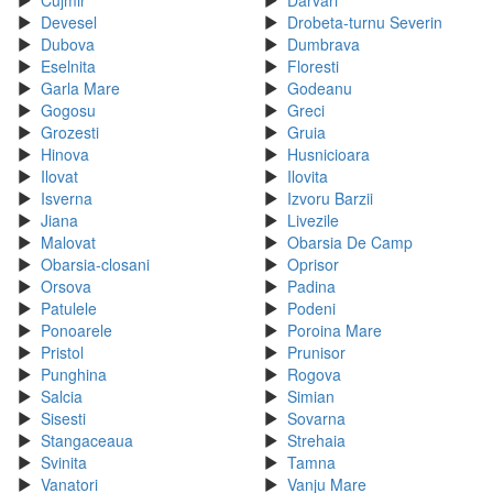
Cujmir
Darvari
Devesel
Drobeta-turnu Severin
Dubova
Dumbrava
Eselnita
Floresti
Garla Mare
Godeanu
Gogosu
Greci
Grozesti
Gruia
Hinova
Husnicioara
Ilovat
Ilovita
Isverna
Izvoru Barzii
Jiana
Livezile
Malovat
Obarsia De Camp
Obarsia-closani
Oprisor
Orsova
Padina
Patulele
Podeni
Ponoarele
Poroina Mare
Pristol
Prunisor
Punghina
Rogova
Salcia
Simian
Sisesti
Sovarna
Stangaceaua
Strehaia
Svinita
Tamna
Vanatori
Vanju Mare