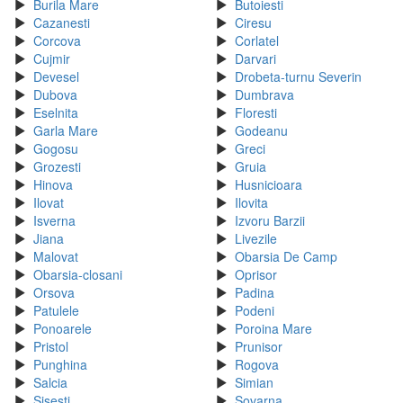
Burila Mare
Butoiesti
Cazanesti
Ciresu
Corcova
Corlatel
Cujmir
Darvari
Devesel
Drobeta-turnu Severin
Dubova
Dumbrava
Eselnita
Floresti
Garla Mare
Godeanu
Gogosu
Greci
Grozesti
Gruia
Hinova
Husnicioara
Ilovat
Ilovita
Isverna
Izvoru Barzii
Jiana
Livezile
Malovat
Obarsia De Camp
Obarsia-closani
Oprisor
Orsova
Padina
Patulele
Podeni
Ponoarele
Poroina Mare
Pristol
Prunisor
Punghina
Rogova
Salcia
Simian
Sisesti
Sovarna