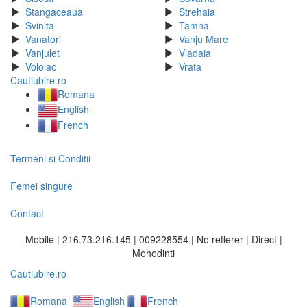
Stangaceaua
Strehaia
Svinita
Tamna
Vanatori
Vanju Mare
Vanjulet
Vladaia
Voloiac
Vrata
Cautiubire.ro
Romana
English
French
Termeni si Conditii
Femei singure
Contact
Mobile | 216.73.216.145 | 009228554 | No refferer | Direct |
Mehedinti
Cautiubire.ro
Romana
English
French