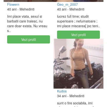
Flowern
Geo_m_2007
40 ani
- Mehedinti
40 ani
- Mehedinti
Imi place viata, sexul si
lucrez full time; studii
barbatii care traiesc, nu
superioare ; nefumatoare ;
care doar exista. Nu vreau
imi place miscarea[ joc teni..
s..
Vezi profil
Vezi profil
Kudos
34 ani
- Mehedinti
sunt o fire sociabila, imi