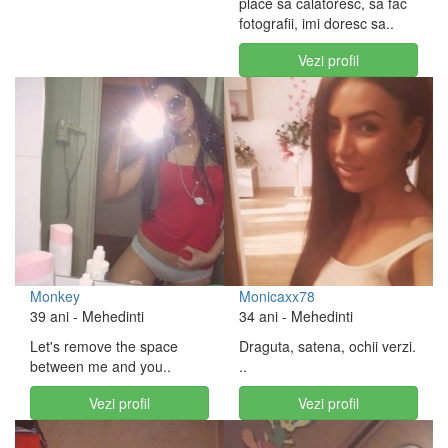
place sa calatoresc, sa fac
fotografii, imi doresc sa..
Vezi profil
Monkey
Monicaxx78
39 ani
- Mehedinti
34 ani
- Mehedinti
Let's remove the space
Draguta, satena, ochii verzi.
between me and you..
..
Vezi profil
Vezi profil