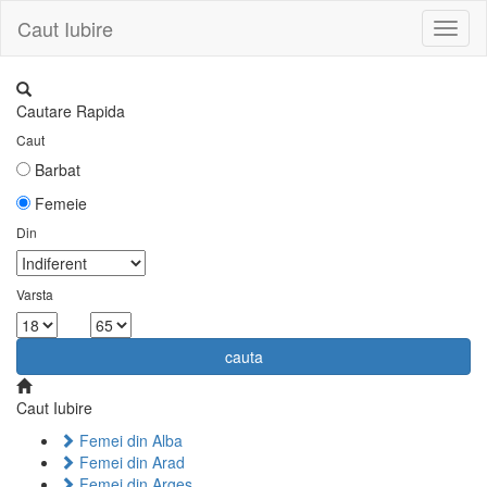
Caut Iubire
Toggl
naviga
Cautare Rapida
Caut
Barbat
Femeie
Din
Varsta
la
cauta
Caut Iubire
Femei din Alba
Femei din Arad
Femei din Arges