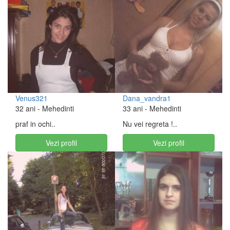
Venus321
Dana_vandra1
32 ani
- Mehedinti
33 ani
- Mehedinti
praf in ochi..
Nu vei regreta !..
Vezi profil
Vezi profil