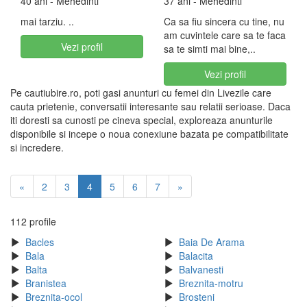
40 ani
- Mehedinti
37 ani
- Mehedinti
mai tarziu. ..
Ca sa fiu sincera cu tine, nu
am cuvintele care sa te faca
Vezi profil
sa te simti mai bine,..
Vezi profil
Pe cautiubire.ro, poti gasi anunturi cu femei din Livezile care
cauta prietenie, conversatii interesante sau relatii serioase. Daca
iti doresti sa cunosti pe cineva special, exploreaza anunturile
disponibile si incepe o noua conexiune bazata pe compatibilitate
si incredere.
«
2
3
4
5
6
7
»
112 profile
Bacles
Baia De Arama
Bala
Balacita
Balta
Balvanesti
Branistea
Breznita-motru
Breznita-ocol
Brosteni