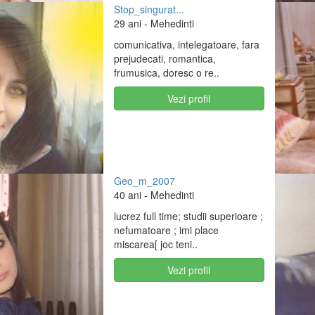
Stop_singurat...
29 ani
- Mehedinti
comunicativa, intelegatoare, fara
prejudecati, romantica,
frumusica, doresc o re..
Vezi profil
Geo_m_2007
40 ani
- Mehedinti
lucrez full time; studii superioare ;
nefumatoare ; imi place
miscarea[ joc teni..
Vezi profil