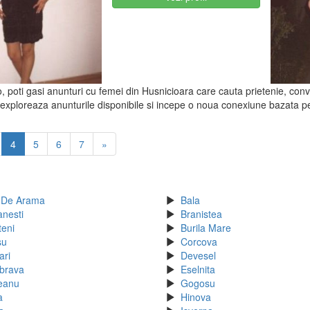
o, poti gasi anunturi cu femei din Husnicioara care cauta prietenie, conve
 exploreaza anunturile disponibile si incepe o noua conexiune bazata pe 
4
5
6
7
»
 De Arama
Bala
anesti
Branistea
teni
Burila Mare
su
Corcova
ari
Devesel
brava
Eselnita
eanu
Gogosu
a
Hinova