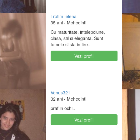
Trofim_elena
35 ani
- Mehedinti
Cu maturitate, intelepciune,
clasa, stil si eleganta. Sunt
femeie si sta in fire..
Vezi profil
Venus321
32 ani
- Mehedinti
praf in ochi..
Vezi profil