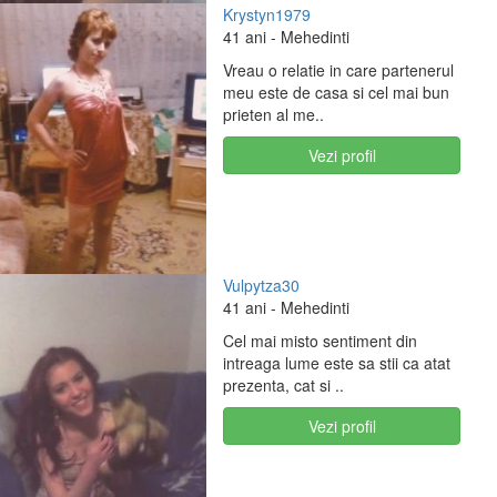
Krystyn1979
41 ani
- Mehedinti
Vreau o relatie in care partenerul
meu este de casa si cel mai bun
prieten al me..
Vezi profil
Vulpytza30
41 ani
- Mehedinti
Cel mai misto sentiment din
intreaga lume este sa stii ca atat
prezenta, cat si ..
Vezi profil