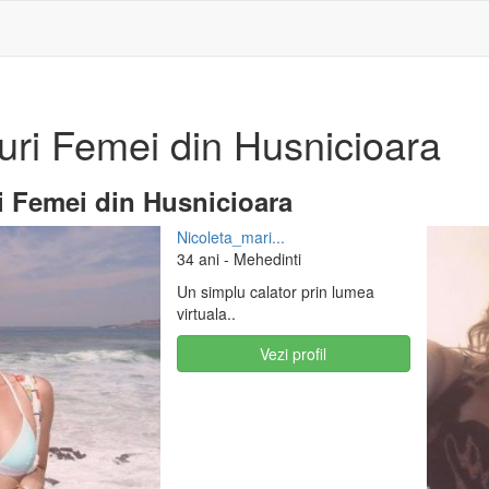
uri Femei din Husnicioara
i Femei din Husnicioara
Nicoleta_mari...
34 ani
- Mehedinti
Un simplu calator prin lumea
virtuala..
Vezi profil