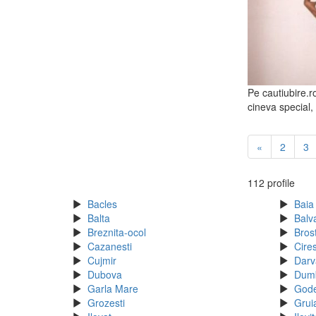
Pe cautiubire.r
cineva special,
«
2
3
112 profile
Bacles
Baia
Balta
Balv
Breznita-ocol
Bros
Cazanesti
Cire
Cujmir
Darv
Dubova
Dum
Garla Mare
God
Grozesti
Grui