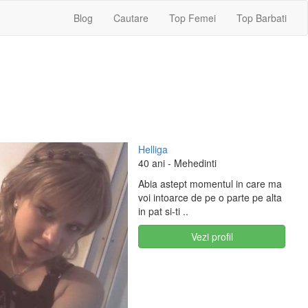
Blog
Cautare
Top Femei
Top Barbati
Helliga
40 ani
- Mehedinti
Abia astept momentul in care ma
voi intoarce de pe o parte pe alta
in pat si-ti ..
Vezi profil