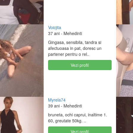
Voicjita
37 ani
- Mehedinti
Gingasa, sensibila, tandra si
afectuoasa in pat, doresc un
partener pentru o rel..
Vezi profil
Myrela74
39 ani
- Mehedinti
bruneta, ochi caprui, inaltime 1.
60, greutate 50kg. ..
Vezi profil