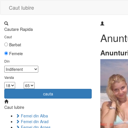
Caut Iubire
Cautare Rapida
Anunt
Caut
Barbat
Anuntur
Femeie
Din
Varsta
la
cauta
Caut Iubire
Femei din Alba
Femei din Arad
Femei din Arges