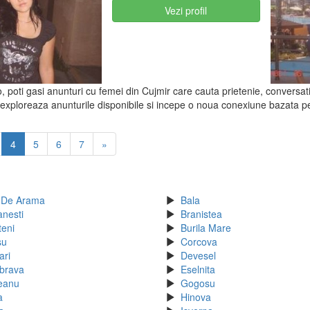
Vezi profil
, poti gasi anunturi cu femei din Cujmir care cauta prietenie, conversatii
 exploreaza anunturile disponibile si incepe o noua conexiune bazata pe 
4
5
6
7
»
 De Arama
Bala
anesti
Branistea
teni
Burila Mare
su
Corcova
ari
Devesel
brava
Eselnita
eanu
Gogosu
a
Hinova