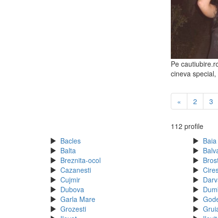
Pe cautiubire.ro
cineva special,
«
2
3
112 profile
Bacles
Baia
Balta
Balv
Breznita-ocol
Bros
Cazanesti
Cire
Cujmir
Darv
Dubova
Dum
Garla Mare
God
Grozesti
Grui