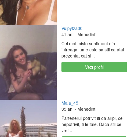
Vulpytza30
41 ani
- Mehedinti
Cel mai misto sentiment din
intreaga lume este sa stii ca atat
prezenta, cat si ..
Vezi profil
Maia_45
35 ani
- Mehedinti
Partenerul potrivit iti da aripi, cel
nepotrivit, ti le taie. Daca stii ce
vrei ..