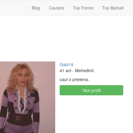
Blog
Cautare
Top Femei
Top Barbati
Gabi19
41 ani
- Mehedinti
caut o prietena..
Vezi profil