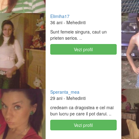
Elimiha17
36 ani
- Mehedinti
Sunt femeie singura, caut un
prieten serios. ..
Vezi profil
Speranta_mea
29 ani
- Mehedinti
credeam ca dragostea e cel mai
bun lucru pe care il pot darui. ..
Vezi profil