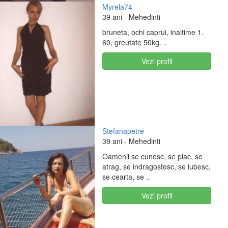
Myrela74
39 ani
- Mehedinti
bruneta, ochi caprui, inaltime 1.
60, greutate 50kg. ..
Vezi profil
Stefanapetre
39 ani
- Mehedinti
Oamenii se cunosc, se plac, se
atrag, se indragostesc, se iubesc,
se cearta, se ..
Vezi profil