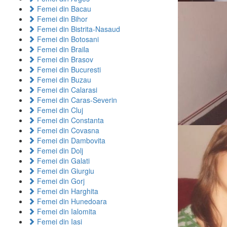
Femei din Bacau
Femei din Bihor
Femei din Bistrita-Nasaud
Femei din Botosani
Femei din Braila
Femei din Brasov
Femei din Bucuresti
Femei din Buzau
Femei din Calarasi
Femei din Caras-Severin
Femei din Cluj
Femei din Constanta
Femei din Covasna
Femei din Dambovita
Femei din Dolj
Femei din Galati
Femei din Giurgiu
Femei din Gorj
Femei din Harghita
Femei din Hunedoara
Femei din Ialomita
Femei din Iasi