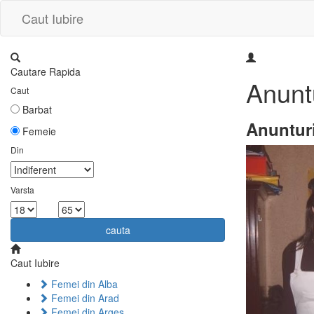
Caut Iubire
Cautare Rapida
Anunt
Caut
Barbat
Anuntur
Femeie
Din
Varsta
la
cauta
Caut Iubire
Femei din Alba
Femei din Arad
Femei din Arges