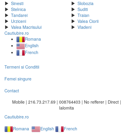
Sinesti
Slobozia
Stelnica
Suditi
Tandarei
Traian
Urziceni
Valea Ciorii
Valea Macrisului
Vladeni
Cautiubire.ro
Romana
English
French
Termeni si Conditii
Femei singure
Contact
Mobile | 216.73.217.69 | 008764403 | No refferer | Direct |
Ialomita
Cautiubire.ro
Romana
English
French