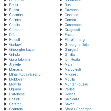
Brazii
Bucu
Buesti
Cazanesti
Ciocarlia
Ciochina
Ciulnita
Cocora
Colelia
Cosambesti
Cosereni
Dragoesti
Dridu
Facaeni
Fetesti
Fierbinti-targ
Garbovi
Gheorghe Doja
Gheorghe Lazar
Giurgeni
Grindu
Grivita
Gura Ialomitei
Ion Roata
Jilavele
Maia
Manasia
Marculesti
Mihail Kogalniceanu
Milosesti
Moldoveni
Movila
Movilita
Munteni-buzau
Ograda
Perieti
Platonesti
Reviga
Rosiori
Salcioara
Sarateni
Saveni
Scanteia
Sfantu Gheorghe