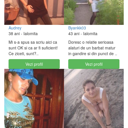
Audrey
Byankk03
38 ani
- Ialomita
43 ani
- Ialomita
Mi s-a spus sa scriu aici ca
Doresc o relatie serioasa
sunt OK si ca ar fi suficient!
alaturi de un barbat matur
Ce ziceti, sunt?..
in gandire si din punct de ..
Vezi profil
Vezi profil