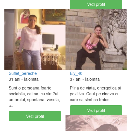
Vezi profil
Suflet_pereche
Ely_40
31 ani
- Ialomita
37 ani
- Ialomita
Sunt o persoana foarte
Plina de viata, energetica si
sociabila, calma, cu sim?ul
pozitiva. Caut pe cineva cu
umorului, spontana, vesela,
care sa simt ca traies..
c..
Vezi profil
Vezi profil