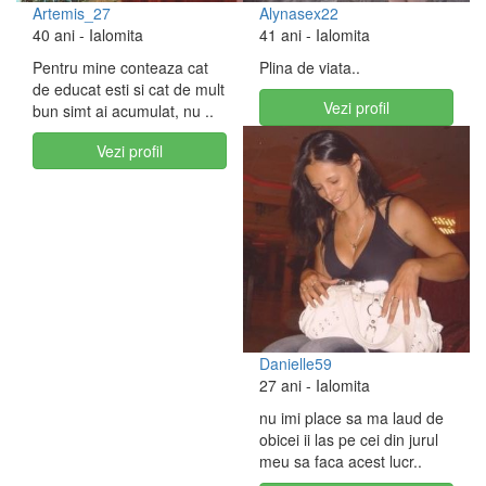
Artemis_27
Alynasex22
40 ani
- Ialomita
41 ani
- Ialomita
Pentru mine conteaza cat
Plina de viata..
de educat esti si cat de mult
Vezi profil
bun simt ai acumulat, nu ..
Vezi profil
Danielle59
27 ani
- Ialomita
nu imi place sa ma laud de
obicei ii las pe cei din jurul
meu sa faca acest lucr..