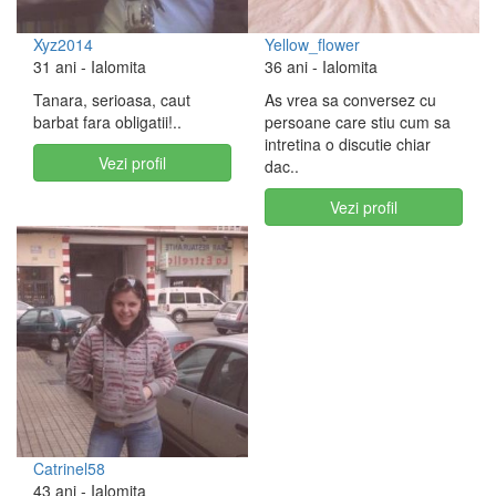
Xyz2014
Yellow_flower
31 ani
- Ialomita
36 ani
- Ialomita
Tanara, serioasa, caut
As vrea sa conversez cu
barbat fara obligatii!..
persoane care stiu cum sa
intretina o discutie chiar
Vezi profil
dac..
Vezi profil
Catrinel58
43 ani
- Ialomita