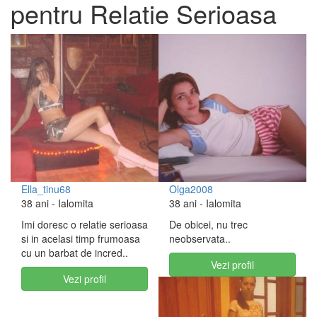
pentru Relatie Serioasa
Ella_tinu68
Olga2008
38 ani
- Ialomita
38 ani
- Ialomita
Imi doresc o relatie serioasa
De obicei, nu trec
si in acelasi timp frumoasa
neobservata..
cu un barbat de incred..
Vezi profil
Vezi profil