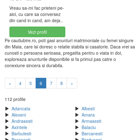
Vreau sa-mi fac prieteni pe-
aici, cu care sa conversez
din cand in cand, am deja..
Vezi profil
Pe cautiubire.ro, poti gasi anunturi matrimoniale cu femei singure
din Maia, care isi doresc o relatie stabila si casatorie. Daca vrei sa
cunosti o persoana serioasa, pregatita pentru o viata in doi,
exploreaza anunturile disponibile si fa primul pas catre o
conexiune sincera si durabila.
«
4
5
6
7
8
»
112 profile
Adancata
Albesti
Alexeni
Amara
Andrasesti
Armasesti
Axintele
Balaciu
Barbulesti
Barcanesti
Boranesti
Bordusani