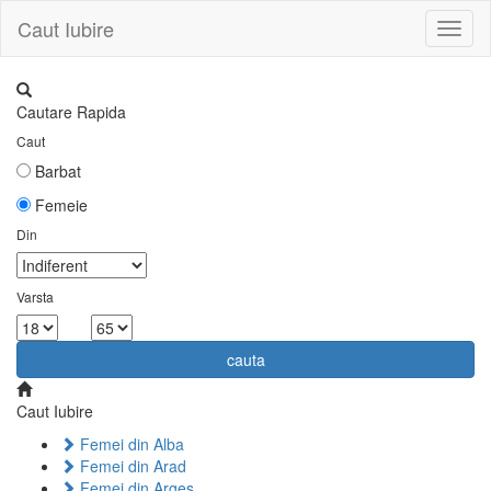
Caut Iubire
Toggl
naviga
Cautare Rapida
Caut
Barbat
Femeie
Din
Varsta
la
cauta
Caut Iubire
Femei din Alba
Femei din Arad
Femei din Arges