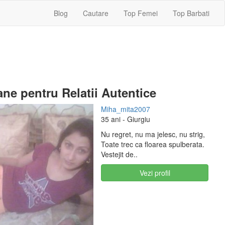
Blog
Cautare
Top Femei
Top Barbati
ne pentru Relatii Autentice
Miha_mita2007
35 ani
- Giurgiu
Nu regret, nu ma jelesc, nu strig,
Toate trec ca floarea spulberata.
Vestejit de..
Vezi profil