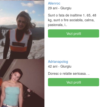
Ailenroc
29 ani
- Giurgiu
Sunt o fata de inaltime 1. 65, 48
kg, sunt o fire sociabila, calma,
pasionala, i..
Vezi profil
Adrianapolog
42 ani
- Giurgiu
Doresc o relatie serioasa. ..
Vezi profil