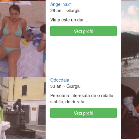
Angelina21
29 ani
- Giurgiu
Viata este un dar. ..
Vezi profil
Odocdaia
33 ani
- Giurgiu
Persoana interesata de o relatie
stabila, de durata. ..
Vezi profil