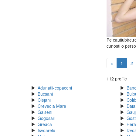
Pe cautiubire.r
cunosti o perso
«
1
2
112 profile
Adunatii-copaceni
Ban
Bucsani
Bulb
Clejani
Colib
Crevedia Mare
Daia
Gaiseni
Gauj
Gogosari
Gost
Greaca
Hera
Isvoarele
Izvo