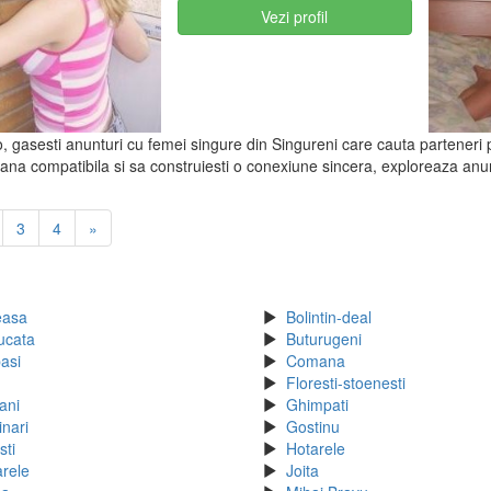
Vezi profil
o, gasesti anunturi cu femei singure din Singureni care cauta parteneri pe
ana compatibila si sa construiesti o conexiune sincera, exploreaza anunt
3
4
»
easa
Bolintin-deal
ucata
Buturugeni
asi
Comana
Floresti-stoenesti
ani
Ghimpati
inari
Gostinu
sti
Hotarele
arele
Joita