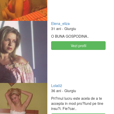
Elena_eliza
31 ani
- Giurgiu
O BUNA GOSPODINA..
Vezi profil
Lola02
36 ani
- Giurgiu
Pri?mul lucru este acela de a te
accepta in mod pro?fund pe tine
insu?i. Fie?car..