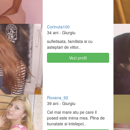
Corinuta100
34 ani
- Giurgiu
sufletisata, familista si cu
asteptari de viitor..
Vezi profil
Roxana_92
39 ani
- Giurgiu
Cel mai mare atu pe care il
posed este inima mea. Plina de
bunatate si intelepci..