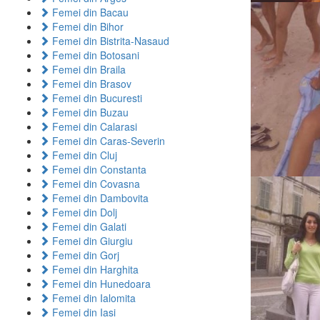
Femei din Bacau
Femei din Bihor
Femei din Bistrita-Nasaud
Femei din Botosani
Femei din Braila
Femei din Brasov
Femei din Bucuresti
Femei din Buzau
Femei din Calarasi
Femei din Caras-Severin
Femei din Cluj
Femei din Constanta
Femei din Covasna
Femei din Dambovita
Femei din Dolj
Femei din Galati
Femei din Giurgiu
Femei din Gorj
Femei din Harghita
Femei din Hunedoara
Femei din Ialomita
Femei din Iasi