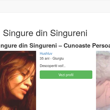
 Singure din Singureni
ngure din Singureni – Cunoaste Persoa
Hushluv
35 ani
- Giurgiu
Descoperiti voi!..
Vezi profil