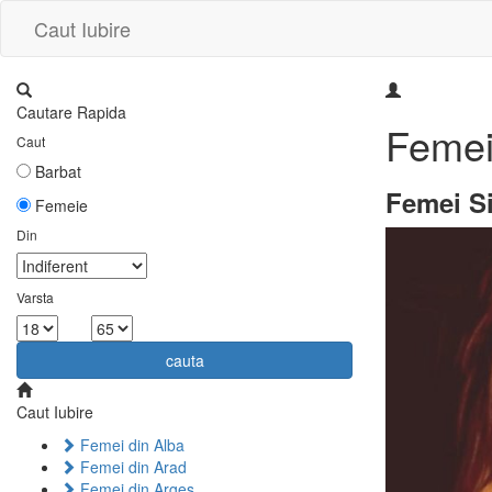
Caut Iubire
Cautare Rapida
Femei
Caut
Barbat
Femei Si
Femeie
Din
Varsta
la
cauta
Caut Iubire
Femei din Alba
Femei din Arad
Femei din Arges