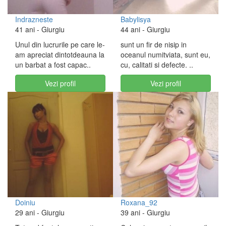
Indrazneste
Babylisya
41 ani
- Giurgiu
44 ani
- Giurgiu
Unul din lucrurile pe care le-
sunt un fir de nisip in
am apreciat dintotdeauna la
oceanul numitviata, sunt eu,
un barbat a fost capac..
cu, calitati si defecte. ..
Vezi profil
Vezi profil
Doiniu
Roxana_92
29 ani
- Giurgiu
39 ani
- Giurgiu