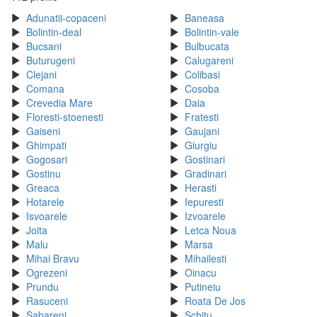
Adunatii-copaceni
Baneasa
Bolintin-deal
Bolintin-vale
Bucsani
Bulbucata
Buturugeni
Calugareni
Clejani
Colibasi
Comana
Cosoba
Crevedia Mare
Daia
Floresti-stoenesti
Fratesti
Gaiseni
Gaujani
Ghimpati
Giurgiu
Gogosari
Gostinari
Gostinu
Gradinari
Greaca
Herasti
Hotarele
Iepuresti
Isvoarele
Izvoarele
Joita
Letca Noua
Malu
Marsa
Mihai Bravu
Mihailesti
Ogrezeni
Oinacu
Prundu
Putineiu
Rasuceni
Roata De Jos
Sabareni
Schitu