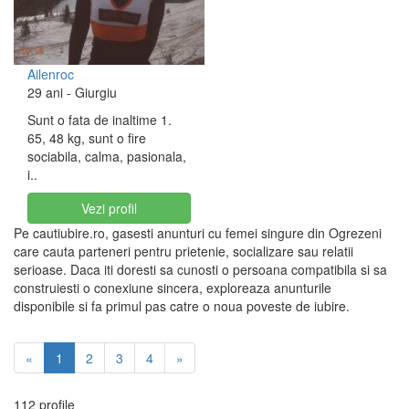
Ailenroc
29 ani
- Giurgiu
Sunt o fata de inaltime 1.
65, 48 kg, sunt o fire
sociabila, calma, pasionala,
i..
Vezi profil
Pe cautiubire.ro, gasesti anunturi cu femei singure din Ogrezeni
care cauta parteneri pentru prietenie, socializare sau relatii
serioase. Daca iti doresti sa cunosti o persoana compatibila si sa
construiesti o conexiune sincera, exploreaza anunturile
disponibile si fa primul pas catre o noua poveste de iubire.
«
1
2
3
4
»
112 profile