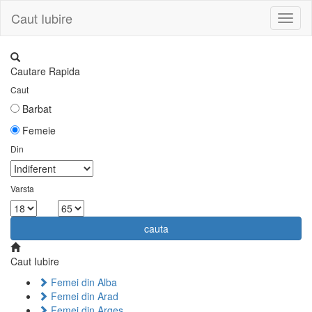
Caut Iubire
Toggl
naviga
Cautare Rapida
Caut
Barbat
Femeie
Din
Varsta
la
cauta
Caut Iubire
Femei din Alba
Femei din Arad
Femei din Arges