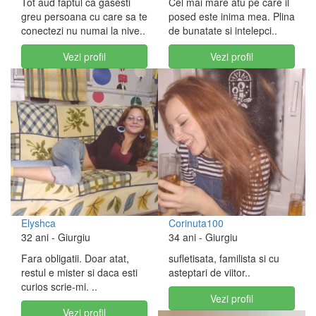
Tot aud faptul ca gasesti
Cel mai mare atu pe care il
greu persoana cu care sa te
posed este inima mea. Plina
conectezi nu numai la nive..
de bunatate si intelepci..
Vezi profil
Vezi profil
Elyshca
Corinuta100
32 ani
- Giurgiu
34 ani
- Giurgiu
Fara obligatii. Doar atat,
sufletisata, familista si cu
restul e mister si daca esti
asteptari de viitor..
curios scrie-mi. ..
Vezi profil
Vezi profil