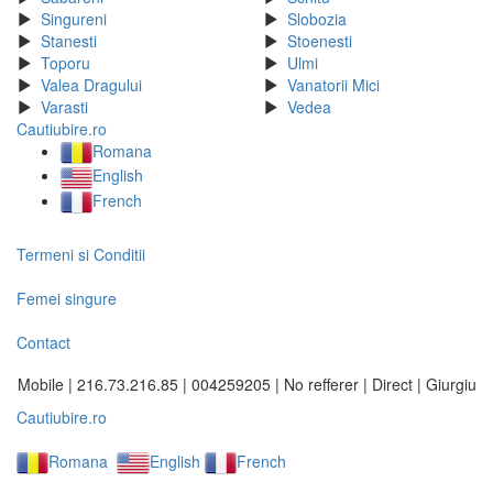
Singureni
Slobozia
Stanesti
Stoenesti
Toporu
Ulmi
Valea Dragului
Vanatorii Mici
Varasti
Vedea
Cautiubire.ro
Romana
English
French
Termeni si Conditii
Femei singure
Contact
Mobile | 216.73.216.85 | 004259205 | No refferer | Direct | Giurgiu
Cautiubire.ro
Romana
English
French