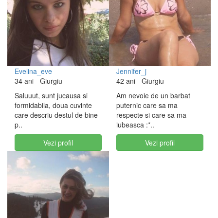
Evelina_eve
Jennifer_j
34 ani
- Giurgiu
42 ani
- Giurgiu
Saluuut, sunt jucausa si
Am nevoie de un barbat
formidabila, doua cuvinte
puternic care sa ma
care descriu destul de bine
respecte si care sa ma
p..
iubeasca :*..
Vezi profil
Vezi profil