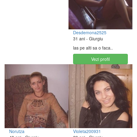
Desdemona2525
31 ani
- Giurgiu
las pe alti sa o faca..
Vezi profil
Norutza
Violeta200931