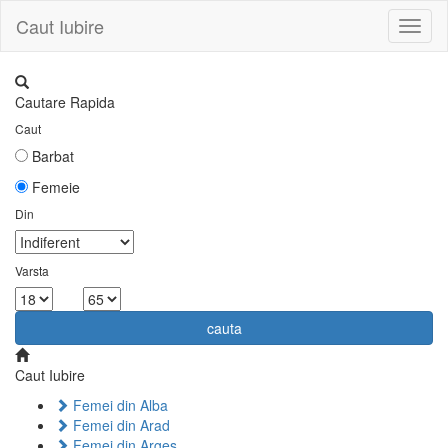
Caut Iubire
Toggl
naviga
Cautare Rapida
Caut
Barbat
Femeie
Din
Varsta
la
cauta
Caut Iubire
Femei din Alba
Femei din Arad
Femei din Arges