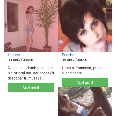
Ileanaa
Peach22
33 ani
- Giurgiu
38 ani
- Giurgiu
Nu pot sa schimb trecutul si
Urata si frumoasa, proasta
nici viitorul tau, dar pot sa-?i
si desteapta. ..
descopar frumuse?e..
Vezi profil
Vezi profil