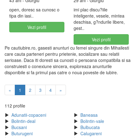
43 ani
- Giurgiu
29 ani
- Giurgiu
open, doresc sa cunosc o
imi plac discu?iile
tipa din iasi..
inteligente, vesele, mintea
deschisa, g?ndurile libere,
Vezi profil
gest..
Vezi profil
Pe cautiubire.ro, gasesti anunturi cu femei singure din Mihailesti
care cauta parteneri pentru prietenie, socializare sau relatii
serioase. Daca iti doresti sa cunosti o persoana compatibila si sa
construiesti o conexiune sincera, exploreaza anunturile
disponibile si fa primul pas catre o noua poveste de iubire.
«
1
2
3
4
»
112 profile
Adunatii-copaceni
Baneasa
Bolintin-deal
Bolintin-vale
Bucsani
Bulbucata
Buturugeni
Calugareni