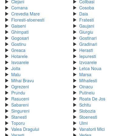
Clejani
Colibasi
Comana
Cosoba
Crevedia Mare
Daia
Floresti-stoenesti
Fratesti
Gaiseni
Gaujani
Ghimpati
Giurgiu
Gogosari
Gostinari
Gostinu
Gradinari
Greaca
Herasti
Hotarele
Iepuresti
Isvoarele
Izvoarele
Joita
Letca Noua
Malu
Marsa
Mihai Bravu
Mihailesti
Ogrezeni
Oinacu
Prundu
Putineiu
Rasuceni
Roata De Jos
Sabareni
Schitu
Singureni
Slobozia
Stanesti
Stoenesti
Toporu
Ulmi
Valea Dragului
Vanatorii Mici
Varasti
Vedea