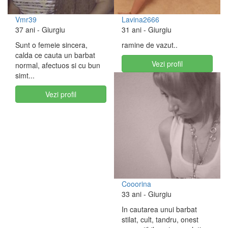
Vmr39
Lavina2666
37 ani
- Giurgiu
31 ani
- Giurgiu
Sunt o femeie sincera,
ramine de vazut..
calda ce cauta un barbat
Vezi profil
normal, afectuos si cu bun
simt...
Vezi profil
Cooorina
33 ani
- Giurgiu
In cautarea unui barbat
stilat, cult, tandru, onest