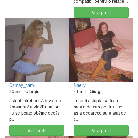
compatibil pentru o relatie ..
Vezi profil
Camay_cami
Naelly
35 ani
- Giurgiu
41 ani
- Giurgiu
astept intrebari. Adevarata
Te poti astepta sa fiu o
?masura? a vie?ii unui om
bataie de cap pentru tine,
nu se poate ob?ine dec?t
asta deoarece sunt atat de
p..
c..
Vezi profil
Vezi profil