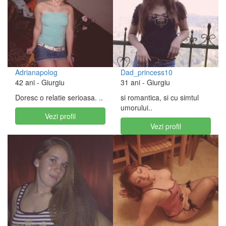
Adrianapolog
Dad_princess10
42 ani
- Giurgiu
31 ani
- Giurgiu
Doresc o relatie serioasa. ..
si romantica, si cu simtul
umorului..
Vezi profil
Vezi profil