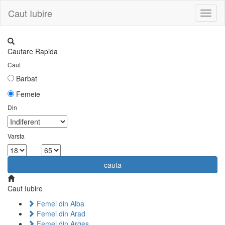
Caut Iubire
Toggl
naviga
Cautare Rapida
Caut
Barbat
Femeie
Din
Varsta
la
cauta
Caut Iubire
Femei din Alba
Femei din Arad
Femei din Arges