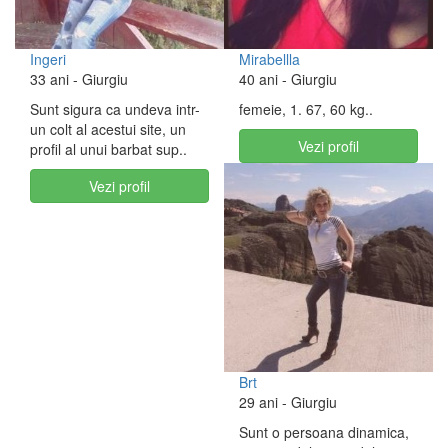
Ingeri
Mirabellla
33 ani
- Giurgiu
40 ani
- Giurgiu
Sunt sigura ca undeva intr-
femeie, 1. 67, 60 kg..
un colt al acestui site, un
Vezi profil
profil al unui barbat sup..
Vezi profil
Brt
29 ani
- Giurgiu
Sunt o persoana dinamica,