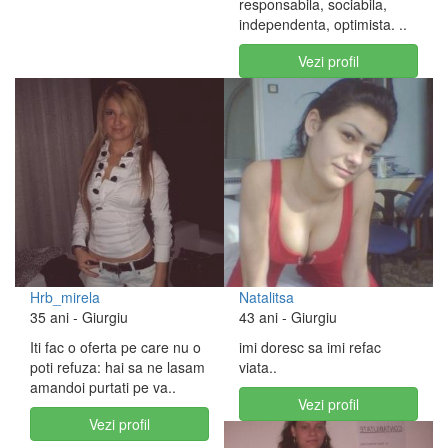
responsabila, sociabila,
independenta, optimista. ..
Vezi profil
Hrb_mirela
Natalitsa
35 ani
- Giurgiu
43 ani
- Giurgiu
Iti fac o oferta pe care nu o
imi doresc sa imi refac
poti refuza: hai sa ne lasam
viata..
amandoi purtati pe va..
Vezi profil
Vezi profil