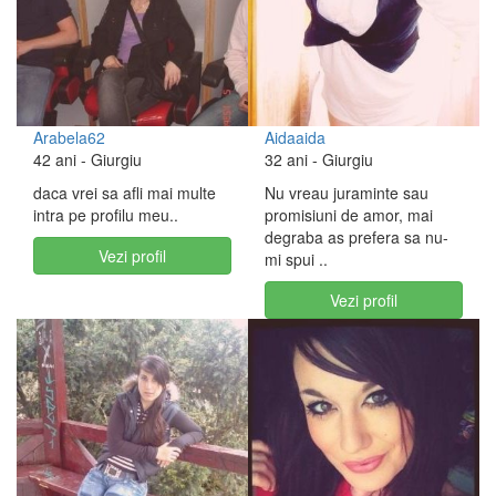
Arabela62
Aidaaida
42 ani
- Giurgiu
32 ani
- Giurgiu
daca vrei sa afli mai multe
Nu vreau juraminte sau
intra pe profilu meu..
promisiuni de amor, mai
degraba as prefera sa nu-
Vezi profil
mi spui ..
Vezi profil