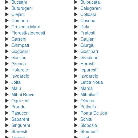
Bucsani
Bulbucata
Buturugeni
Calugareni
Clejani
Colibasi
Comana
Cosoba
Crevedia Mare
Daia
Floresti-stoenesti
Fratesti
Gaiseni
Gaujani
Ghimpati
Giurgiu
Gogosari
Gostinari
Gostinu
Gradinari
Greaca
Herasti
Hotarele
Iepuresti
Isvoarele
Izvoarele
Joita
Letca Noua
Malu
Marsa
Mihai Bravu
Mihailesti
Ogrezeni
Oinacu
Prundu
Putineiu
Rasuceni
Roata De Jos
Sabareni
Schitu
Singureni
Slobozia
Stanesti
Stoenesti
Toporu
Ulmi