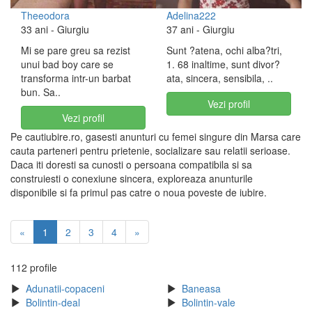
Theeodora
Adelina222
33 ani
- Giurgiu
37 ani
- Giurgiu
Mi se pare greu sa rezist
Sunt ?atena, ochi alba?tri,
unui bad boy care se
1. 68 inaltime, sunt divor?
transforma intr-un barbat
ata, sincera, sensibila, ..
bun. Sa..
Vezi profil
Vezi profil
Pe cautiubire.ro, gasesti anunturi cu femei singure din Marsa care
cauta parteneri pentru prietenie, socializare sau relatii serioase.
Daca iti doresti sa cunosti o persoana compatibila si sa
construiesti o conexiune sincera, exploreaza anunturile
disponibile si fa primul pas catre o noua poveste de iubire.
«
1
2
3
4
»
112 profile
Adunatii-copaceni
Baneasa
Bolintin-deal
Bolintin-vale