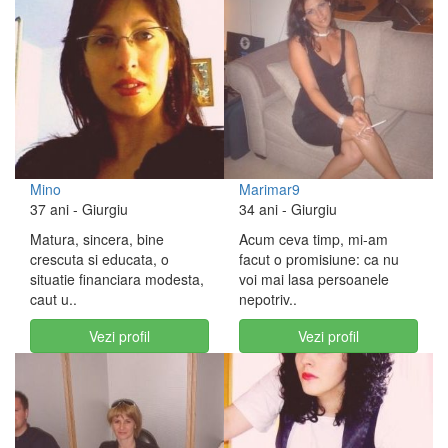
Mino
Marimar9
37 ani
- Giurgiu
34 ani
- Giurgiu
Matura, sincera, bine
Acum ceva timp, mi-am
crescuta si educata, o
facut o promisiune: ca nu
situatie financiara modesta,
voi mai lasa persoanele
caut u..
nepotriv..
Vezi profil
Vezi profil