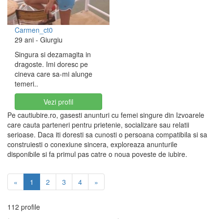
Carmen_ct0
29 ani
- Giurgiu
Singura si dezamagita in
dragoste. Imi doresc pe
cineva care sa-mi alunge
temeri..
Vezi profil
Pe cautiubire.ro, gasesti anunturi cu femei singure din Izvoarele
care cauta parteneri pentru prietenie, socializare sau relatii
serioase. Daca iti doresti sa cunosti o persoana compatibila si sa
construiesti o conexiune sincera, exploreaza anunturile
disponibile si fa primul pas catre o noua poveste de iubire.
«
1
2
3
4
»
112 profile