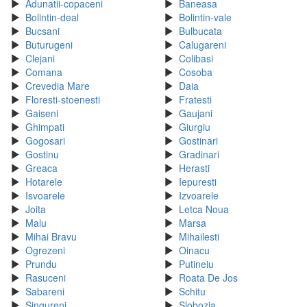
Adunatii-copaceni
Baneasa
Bolintin-deal
Bolintin-vale
Bucsani
Bulbucata
Buturugeni
Calugareni
Clejani
Colibasi
Comana
Cosoba
Crevedia Mare
Daia
Floresti-stoenesti
Fratesti
Gaiseni
Gaujani
Ghimpati
Giurgiu
Gogosari
Gostinari
Gostinu
Gradinari
Greaca
Herasti
Hotarele
Iepuresti
Isvoarele
Izvoarele
Joita
Letca Noua
Malu
Marsa
Mihai Bravu
Mihailesti
Ogrezeni
Oinacu
Prundu
Putineiu
Rasuceni
Roata De Jos
Sabareni
Schitu
Singureni
Slobozia