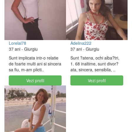
Lorelai78
Adelina222
37 ani
- Giurgiu
37 ani
- Giurgiu
Sunt implicata intr-o relatie
Sunt ?atena, ochi alba?tri,
de foarte multi ani si sincera
1. 68 inaltime, sunt divor?
sa fiu, m-am plicti..
ata, sincera, sensibila, ..
Vezi profil
Vezi profil