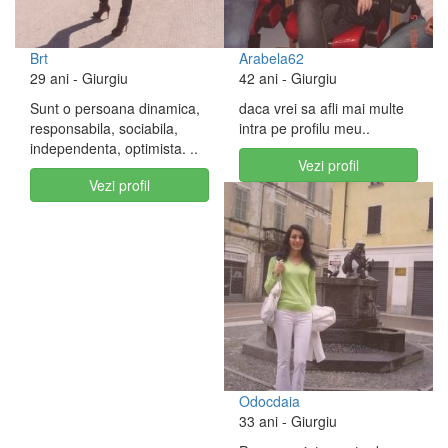
Brt
Arabela62
29 ani
- Giurgiu
42 ani
- Giurgiu
Sunt o persoana dinamica,
daca vrei sa afli mai multe
responsabila, sociabila,
intra pe profilu meu..
independenta, optimista. ..
Vezi profil
Vezi profil
Odocdaia
33 ani
- Giurgiu