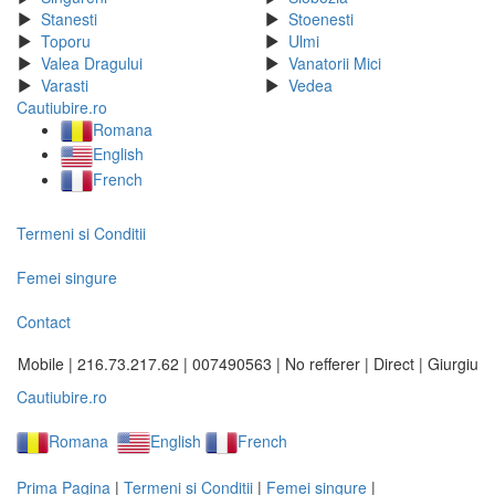
Stanesti
Stoenesti
Toporu
Ulmi
Valea Dragului
Vanatorii Mici
Varasti
Vedea
Cautiubire.ro
Romana
English
French
Termeni si Conditii
Femei singure
Contact
Mobile | 216.73.217.62 | 007490563 | No refferer | Direct | Giurgiu
Cautiubire.ro
Romana
English
French
Prima Pagina
|
Termeni si Conditii
|
Femei singure
|