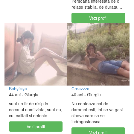
Persoana interesata de o
relatie stabila, de durata. ..
Vezi profil
Babylisya
Creazzza
44 ani
- Giurgiu
40 ani
- Giurgiu
sunt un fir de nisip in
Nu conteaza cat de
oceanul numitviata, sunt eu,
daramat esti, tot se va gasi
cu, calitati si defecte. ..
cineva care sa se
indragosteasca..
Vezi profil
Vezi profil