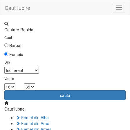
Caut Iubire
Toggl
naviga
Cautare Rapida
Caut
Barbat
Femeie
Din
Varsta
la
cauta
Caut Iubire
Femei din Alba
Femei din Arad
Femei din Arges