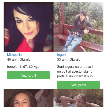
Mirabellla
Ingeri
40 ani
- Giurgiu
33 ani
- Giurgiu
femeie, 1. 67, 60 kg..
Sunt sigura ca undeva intr-
un colt al acestui site, un
Vezi profil
profil al unui barbat sup..
Vezi profil