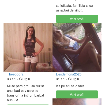
sufletisata, familista si cu
asteptari de viitor..
Vezi profil
Theeodora
Desdemona2525
33 ani
- Giurgiu
31 ani
- Giurgiu
Mi se pare greu sa rezist
las pe alti sa o faca..
unui bad boy care se
Vezi profil
transforma intr-un barbat
bun. Sa..