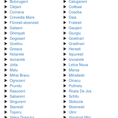
Buturugeni
Calugareni
Clejani
Colibasi
Comana
Cosoba
Crevedia Mare
Daia
Floresti-stoenesti
Fratesti
Gaiseni
Gaujani
Ghimpati
Giurgiu
Gogosari
Gostinari
Gostinu
Gradinari
Greaca
Herasti
Hotarele
Iepuresti
Isvoarele
Izvoarele
Joita
Letca Noua
Malu
Marsa
Mihai Bravu
Mihailesti
Ogrezeni
Oinacu
Prundu
Putineiu
Rasuceni
Roata De Jos
Sabareni
Schitu
Singureni
Slobozia
Stanesti
Stoenesti
Toporu
Ulmi
Valea Dragului
Vanatorii Mici