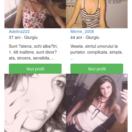
Adelina222
Meme_2008
37 ani
- Giurgiu
44 ani
- Giurgiu
Sunt ?atena, ochi alba?tri,
Vesela. simtul umorului la
1. 68 inaltime, sunt divor?
purtator. complicata. simpla.
ata, sincera, sensibila, ..
..
Vezi profil
Vezi profil