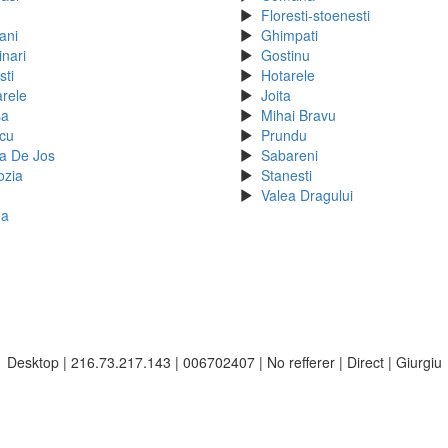
Floresti-stoenesti
ani
Ghimpati
inari
Gostinu
sti
Hotarele
arele
Joita
sa
Mihai Bravu
cu
Prundu
a De Jos
Sabareni
ozia
Stanesti
Valea Dragului
ea
Desktop | 216.73.217.143 | 006702407 | No refferer | Direct | Giurgiu