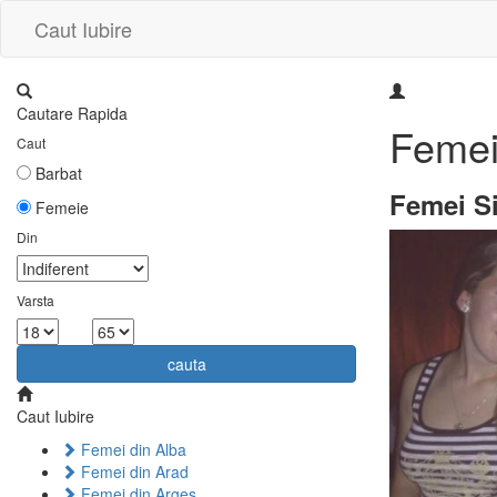
Caut Iubire
Cautare Rapida
Femei
Caut
Barbat
Femei Si
Femeie
Din
Varsta
la
cauta
Caut Iubire
Femei din Alba
Femei din Arad
Femei din Arges