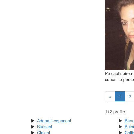
Pe cautiubire.r
cunosti o perso
«
1
2
112 profile
Adunatii-copaceni
Ban
Bucsani
Bulb
Clejani
Colib