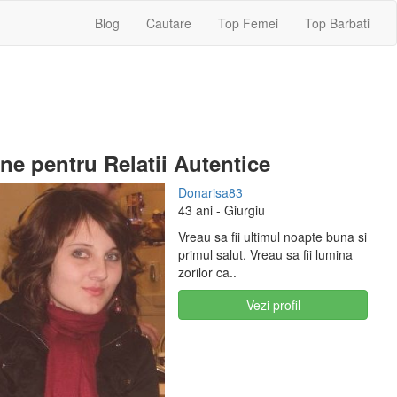
Blog
Cautare
Top Femei
Top Barbati
e pentru Relatii Autentice
Donarisa83
43 ani
- Giurgiu
Vreau sa fii ultimul noapte buna si
primul salut. Vreau sa fii lumina
zorilor ca..
Vezi profil