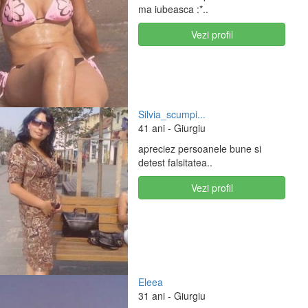
ma iubeasca :*..
Vezi profil
Silvia_scumpi...
41 ani
- Giurgiu
apreciez persoanele bune si
detest falsitatea..
Vezi profil
Eleea
31 ani
- Giurgiu