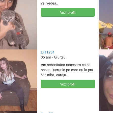
vei vedea..
Vezi profil
Lila1234
35 ani
- Giurgiu
Am serenitatea necesara ca sa
accept lucrurile pe care nu le pot
schimba, curaju..
Vezi profil