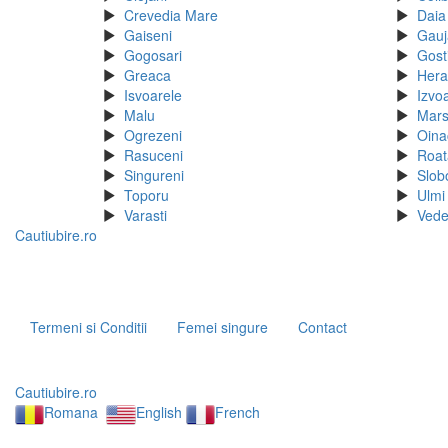
Crevedia Mare
Daia
Gaiseni
Gauj
Gogosari
Gost
Greaca
Hera
Isvoarele
Izvo
Malu
Mar
Ogrezeni
Oina
Rasuceni
Roat
Singureni
Slob
Toporu
Ulmi
Varasti
Ved
Cautiubire.ro
Termeni si Conditii
Femei singure
Contact
Cautiubire.ro
Romana
English
French