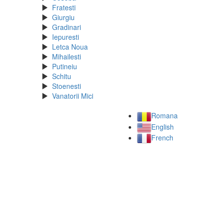
Fratesti
Giurgiu
Gradinari
Iepuresti
Letca Noua
Mihailesti
Putineiu
Schitu
Stoenesti
Vanatorii Mici
Romana
English
French