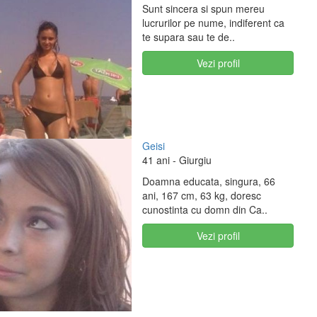
Sunt sincera si spun mereu
lucrurilor pe nume, indiferent ca
te supara sau te de..
Vezi profil
Geisi
41 ani
- Giurgiu
Doamna educata, singura, 66
ani, 167 cm, 63 kg, doresc
cunostinta cu domn din Ca..
Vezi profil