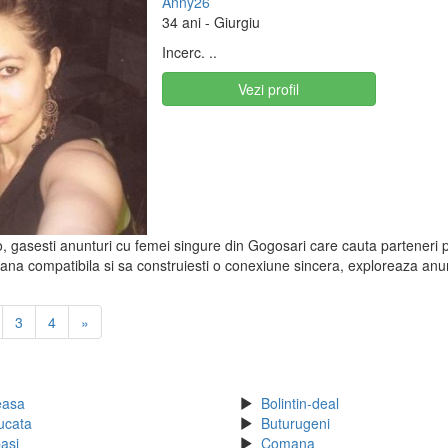
Anny26
34 ani
- Giurgiu
Incerc. ..
Vezi profil
o, gasesti anunturi cu femei singure din Gogosari care cauta parteneri pen
ana compatibila si sa construiesti o conexiune sincera, exploreaza anunt
3
4
»
easa
Bolintin-deal
ucata
Buturugeni
asi
Comana