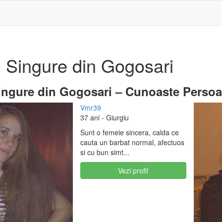
 Singure din Gogosari
ngure din Gogosari – Cunoaste Persoan
Vmr39
37 ani
- Giurgiu
Sunt o femeie sincera, calda ce
cauta un barbat normal, afectuos
si cu bun simt...
Vezi profil