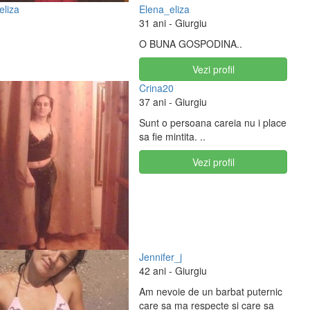
Elena_eliza
31 ani
- Giurgiu
O BUNA GOSPODINA..
Vezi profil
Crina20
37 ani
- Giurgiu
Sunt o persoana careia nu i place
sa fie mintita. ..
Vezi profil
Jennifer_j
42 ani
- Giurgiu
Am nevoie de un barbat puternic
care sa ma respecte si care sa