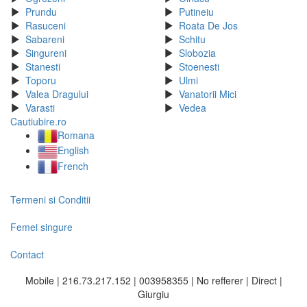
Prundu
Putineiu
Rasuceni
Roata De Jos
Sabareni
Schitu
Singureni
Slobozia
Stanesti
Stoenesti
Toporu
Ulmi
Valea Dragului
Vanatorii Mici
Varasti
Vedea
Cautiubire.ro
Romana
English
French
Termeni si Conditii
Femei singure
Contact
Mobile | 216.73.217.152 | 003958355 | No refferer | Direct |
Giurgiu