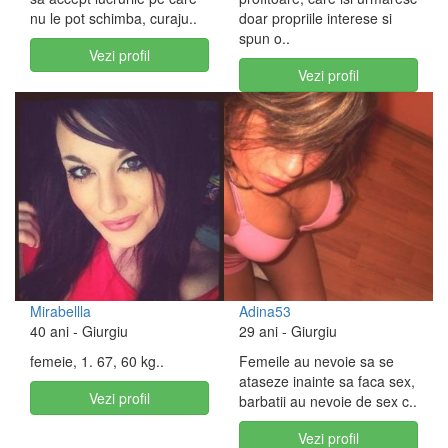
nu le pot schimba, curaju..
doar propriile interese si
spun o..
Vezi profil
Vezi profil
Mirabellla
Adina53
40 ani
- Giurgiu
29 ani
- Giurgiu
femeie, 1. 67, 60 kg..
Femeile au nevoie sa se
ataseze inainte sa faca sex,
Vezi profil
barbatii au nevoie de sex c..
Vezi profil