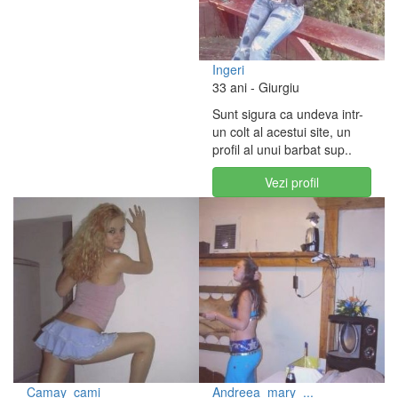
Ingeri
33 ani
- Giurgiu
Sunt sigura ca undeva intr-
un colt al acestui site, un
profil al unui barbat sup..
Vezi profil
Camay_cami
Andreea_mary_...