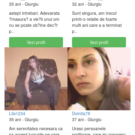
35 ani
- Giurgiu
32 ani
- Giurgiu
astept intrebari. Adevarata
Sunt singura, am trecut
?masura? a vie?ii unui om
printr-o relatie de foarte
nu se poate ob?ine dec?t
multi ani care s-a terminat
p..
p..
Vezi profil
Vezi profil
Lila1234
Doinita78
35 ani
- Giurgiu
37 ani
- Giurgiu
Am serenitatea necesara ca
Urasc persoanele
sa accept lucrurile pe care
profitoare, care isi urmaresc