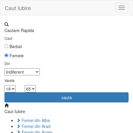
Caut Iubire
Toggl
naviga
Cautare Rapida
Caut
Barbat
Femeie
Din
Varsta
la
cauta
Caut Iubire
Femei din Alba
Femei din Arad
Femei din Arges