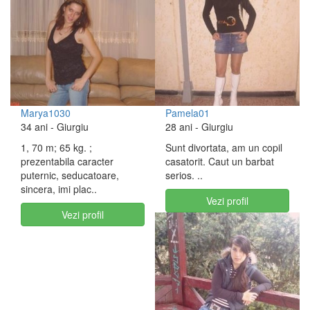
Marya1030
Pamela01
34 ani
- Giurgiu
28 ani
- Giurgiu
1, 70 m; 65 kg. ;
Sunt divortata, am un copil
prezentabila caracter
casatorit. Caut un barbat
puternic, seducatoare,
serios. ..
sincera, imi plac..
Vezi profil
Vezi profil