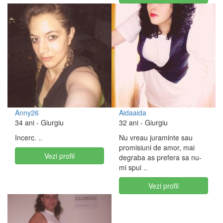
Anny26
Aidaaida
34 ani
- Giurgiu
32 ani
- Giurgiu
Incerc. ..
Nu vreau juraminte sau
promisiuni de amor, mai
Vezi profil
degraba as prefera sa nu-
mi spui ..
Vezi profil