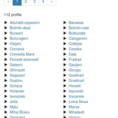
«
1
2
3
4
»
112 profile
Adunatii-copaceni
Baneasa
Bolintin-deal
Bolintin-vale
Bucsani
Bulbucata
Buturugeni
Calugareni
Clejani
Colibasi
Comana
Cosoba
Crevedia Mare
Daia
Floresti-stoenesti
Fratesti
Gaiseni
Gaujani
Ghimpati
Giurgiu
Gogosari
Gostinari
Gostinu
Gradinari
Greaca
Herasti
Hotarele
Iepuresti
Isvoarele
Izvoarele
Joita
Letca Noua
Malu
Marsa
Mihai Bravu
Mihailesti
Ogrezeni
Oinacu