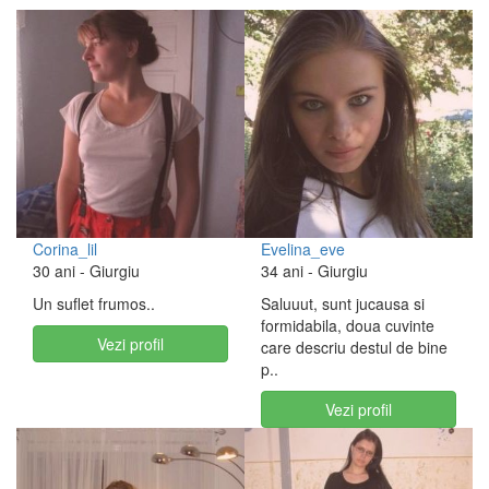
Corina_lil
Evelina_eve
30 ani
- Giurgiu
34 ani
- Giurgiu
Un suflet frumos..
Saluuut, sunt jucausa si
formidabila, doua cuvinte
Vezi profil
care descriu destul de bine
p..
Vezi profil