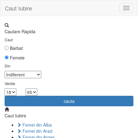
Caut Iubire
Toggl
naviga
Cautare Rapida
Caut
Barbat
Femeie
Din
Varsta
la
cauta
Caut Iubire
Femei din Alba
Femei din Arad
Femei din Arges