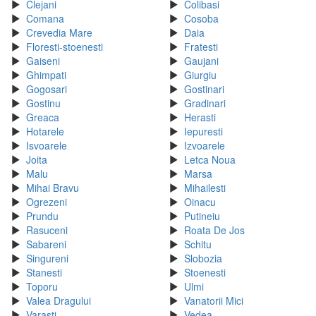
Clejani
Colibasi
Comana
Cosoba
Crevedia Mare
Daia
Floresti-stoenesti
Fratesti
Gaiseni
Gaujani
Ghimpati
Giurgiu
Gogosari
Gostinari
Gostinu
Gradinari
Greaca
Herasti
Hotarele
Iepuresti
Isvoarele
Izvoarele
Joita
Letca Noua
Malu
Marsa
Mihai Bravu
Mihailesti
Ogrezeni
Oinacu
Prundu
Putineiu
Rasuceni
Roata De Jos
Sabareni
Schitu
Singureni
Slobozia
Stanesti
Stoenesti
Toporu
Ulmi
Valea Dragului
Vanatorii Mici
Varasti
Vedea