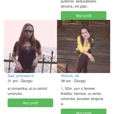
puternic, seducatoare,
sincera, imi plac..
Vezi profil
Dad_princess10
Victoria_49
31 ani
- Giurgiu
38 ani
- Giurgiu
si romantica, si cu simtul
1, 52m, sun o femeie
umorului..
linistita, harnica, cu simtu
umorului, locuiesc singura,
Vezi profil
a..
Vezi profil