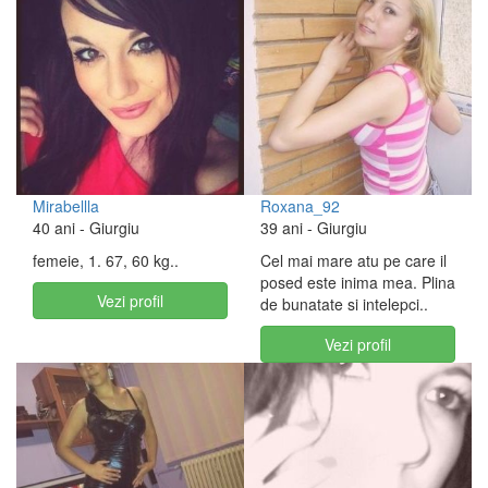
Mirabellla
Roxana_92
40 ani
- Giurgiu
39 ani
- Giurgiu
femeie, 1. 67, 60 kg..
Cel mai mare atu pe care il
posed este inima mea. Plina
Vezi profil
de bunatate si intelepci..
Vezi profil