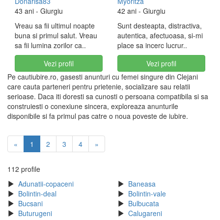
Donarisa83
Myoritza
43 ani
- Giurgiu
42 ani
- Giurgiu
Vreau sa fii ultimul noapte
Sunt desteapta, distractiva,
buna si primul salut. Vreau
autentica, afectuoasa, si-mi
sa fii lumina zorilor ca..
place sa incerc lucrur..
Vezi profil
Vezi profil
Pe cautiubire.ro, gasesti anunturi cu femei singure din Clejani
care cauta parteneri pentru prietenie, socializare sau relatii
serioase. Daca iti doresti sa cunosti o persoana compatibila si sa
construiesti o conexiune sincera, exploreaza anunturile
disponibile si fa primul pas catre o noua poveste de iubire.
«
1
2
3
4
»
112 profile
Adunatii-copaceni
Baneasa
Bolintin-deal
Bolintin-vale
Bucsani
Bulbucata
Buturugeni
Calugareni