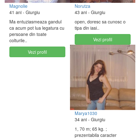
Magnolie
Norutza
41 ani
- Giurgiu
43 ani
- Giurgiu
Ma entuziasmeaza gandul
open, doresc sa cunosc o
ca acum pot lua legatura cu
tipa din iasi..
persoane din toate
Vezi profil
colturile..
Vezi profil
Marya1030
34 ani
- Giurgiu
1, 70 m; 65 kg. ;
prezentabila caracter