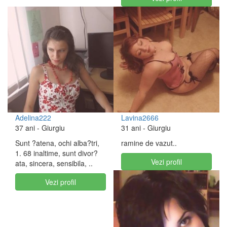
Adelina222
Lavina2666
37 ani
- Giurgiu
31 ani
- Giurgiu
Sunt ?atena, ochi alba?tri,
ramine de vazut..
1. 68 inaltime, sunt divor?
Vezi profil
ata, sincera, sensibila, ..
Vezi profil