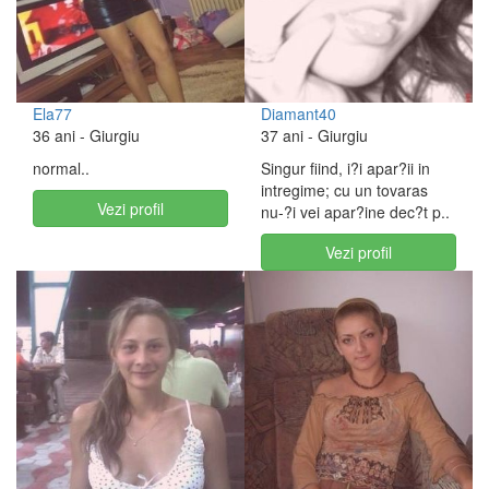
Ela77
Diamant40
36 ani
- Giurgiu
37 ani
- Giurgiu
normal..
Singur fiind, i?i apar?ii in
intregime; cu un tovaras
Vezi profil
nu-?i vei apar?ine dec?t p..
Vezi profil