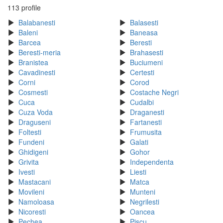
113 profile
Balabanesti
Balasesti
Baleni
Baneasa
Barcea
Beresti
Beresti-meria
Brahasesti
Branistea
Buciumeni
Cavadinesti
Certesti
Corni
Corod
Cosmesti
Costache Negri
Cuca
Cudalbi
Cuza Voda
Draganesti
Draguseni
Fartanesti
Foltesti
Frumusita
Fundeni
Galati
Ghidigeni
Gohor
Grivita
Independenta
Ivesti
Liesti
Mastacani
Matca
Movileni
Munteni
Namoloasa
Negrilesti
Nicoresti
Oancea
Pechea
Piscu