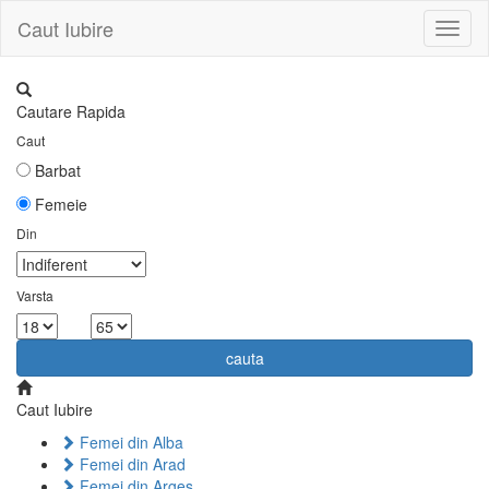
Caut Iubire
Toggl
naviga
Cautare Rapida
Caut
Barbat
Femeie
Din
Varsta
la
cauta
Caut Iubire
Femei din Alba
Femei din Arad
Femei din Arges