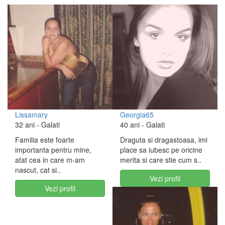
Lissamary
Georgia65
32 ani
- Galati
40 ani
- Galati
Familia este foarte
Draguta si dragastoasa, imi
importanta pentru mine,
place sa iubesc pe oricine
atat cea in care m-am
merita si care stie cum s..
nascut, cat si..
Vezi profil
Vezi profil