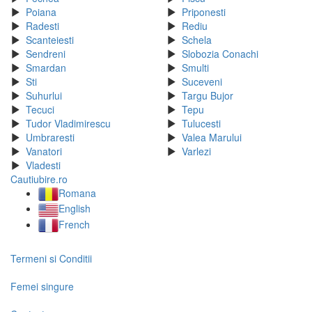
Poiana
Priponesti
Radesti
Rediu
Scanteiesti
Schela
Sendreni
Slobozia Conachi
Smardan
Smulti
Sti
Suceveni
Suhurlui
Targu Bujor
Tecuci
Tepu
Tudor Vladimirescu
Tulucesti
Umbraresti
Valea Marului
Vanatori
Varlezi
Vladesti
Cautiubire.ro
Romana
English
French
Termeni si Conditii
Femei singure