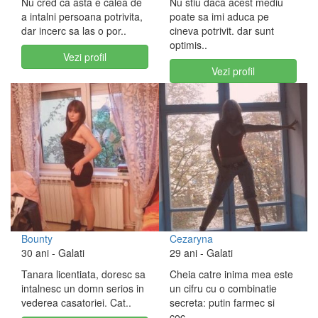
Nu cred ca asta e calea de
Nu stiu daca acest mediu
a intalni persoana potrivita,
poate sa imi aduca pe
dar incerc sa las o por..
cineva potrivit. dar sunt
optimis..
Vezi profil
Vezi profil
Bounty
Cezaryna
30 ani
- Galati
29 ani
- Galati
Tanara licentiata, doresc sa
Cheia catre inima mea este
intalnesc un domn serios in
un cifru cu o combinatie
vederea casatoriei. Cat..
secreta: putin farmec si
coc..