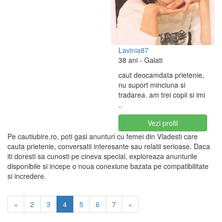
Lavinia87
38 ani
- Galati
caut deocamdata prietenie,
nu suport minciuna si
tradarea. am trei copii si imi
..
Vezi profil
Pe cautiubire.ro, poti gasi anunturi cu femei din Vladesti care
cauta prietenie, conversatii interesante sau relatii serioase. Daca
iti doresti sa cunosti pe cineva special, exploreaza anunturile
disponibile si incepe o noua conexiune bazata pe compatibilitate
si incredere.
«
2
3
4
5
6
7
»