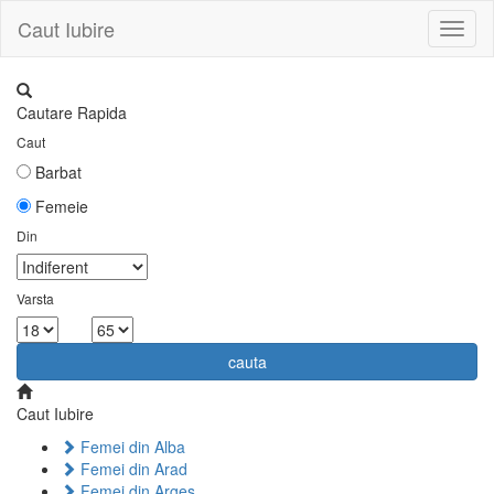
Caut Iubire
Toggl
naviga
Cautare Rapida
Caut
Barbat
Femeie
Din
Varsta
la
cauta
Caut Iubire
Femei din Alba
Femei din Arad
Femei din Arges