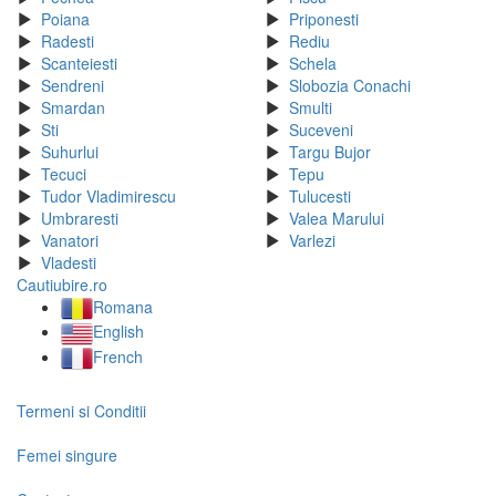
Poiana
Priponesti
Radesti
Rediu
Scanteiesti
Schela
Sendreni
Slobozia Conachi
Smardan
Smulti
Sti
Suceveni
Suhurlui
Targu Bujor
Tecuci
Tepu
Tudor Vladimirescu
Tulucesti
Umbraresti
Valea Marului
Vanatori
Varlezi
Vladesti
Cautiubire.ro
Romana
English
French
Termeni si Conditii
Femei singure