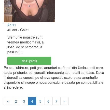
Ani11
40 ani
- Galati
Vremurile noastre sunt
vremea mediocrita?ii, a
lipsei de sentimente, a
pasiunii ..
Vezi profil
Pe cautiubire.ro, poti gasi anunturi cu femei din Umbraresti care
cauta prietenie, conversatii interesante sau relatii serioase. Daca
iti doresti sa cunosti pe cineva special, exploreaza anunturile
disponibile si incepe o noua conexiune bazata pe compatibilitate
si incredere.
«
2
3
4
5
6
7
»