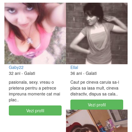
Gaby22
Ellal
32 ani
- Galati
36 ani
- Galati
pasionala, sexy. vreau o
Caut pe cineva caruia sa-i
prietena pentru a petrece
placa sa iasa mult, cineva
impreuna momente cat mai
distractiv, dispus sa cala..
plac..
Vezi profil
Vezi profil