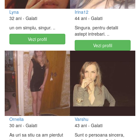
Lyna
Irina12
32 ani
- Galati
44 ani
- Galati
un om simplu, singur. ..
Singura. pentru detalii
astept intrebari. ..
Vezi profil
Vezi profil
Ornelia
Varshu
30 ani
- Galati
43 ani
- Galati
As uri sa stiu ca am pierdut
Sunt o persoana sincera,