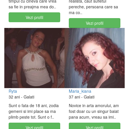
timpul cu cineva care vrea
realista, caut sufletul
sa fie in preajma mea do..
pereche, persoana care sa
ma co..
Vezi profil
Vezi profil
Ryta
Maria_kiana
32 ani
- Galati
37 ani
- Galati
Sunt o fata de 18 ani, zodia
Novice in arta amorului, am
gemeni si imi place sa ma
fost doar cu un singur baiat
plimb peste tot. Sunt o f..
pana acum, vreau sa imi..
Vezi profil
Vezi profil