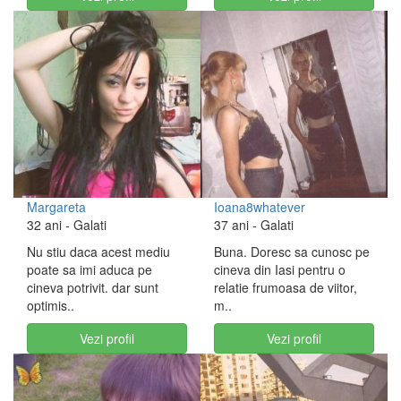
Margareta
Ioana8whatever
32 ani
- Galati
37 ani
- Galati
Nu stiu daca acest mediu
Buna. Doresc sa cunosc pe
poate sa imi aduca pe
cineva din Iasi pentru o
cineva potrivit. dar sunt
relatie frumoasa de viitor,
optimis..
m..
Vezi profil
Vezi profil