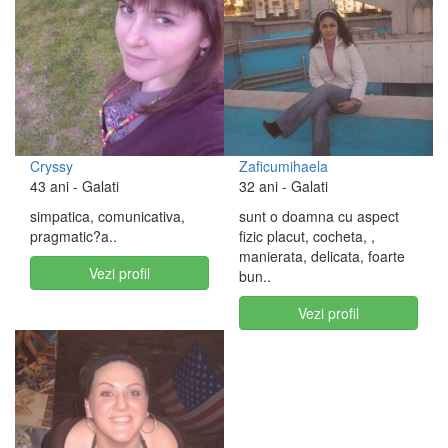
Cryssy
Zaficumihaela
43 ani
- Galati
32 ani
- Galati
simpatica, comunicativa,
sunt o doamna cu aspect
pragmatic?a..
fizic placut, cocheta, ,
manierata, delicata, foarte
Vezi profil
bun..
Vezi profil