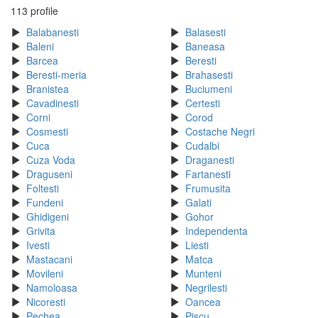
113 profile
Balabanesti
Balasesti
Baleni
Baneasa
Barcea
Beresti
Beresti-meria
Brahasesti
Branistea
Buciumeni
Cavadinesti
Certesti
Corni
Corod
Cosmesti
Costache Negri
Cuca
Cudalbi
Cuza Voda
Draganesti
Draguseni
Fartanesti
Foltesti
Frumusita
Fundeni
Galati
Ghidigeni
Gohor
Grivita
Independenta
Ivesti
Liesti
Mastacani
Matca
Movileni
Munteni
Namoloasa
Negrilesti
Nicoresti
Oancea
Pechea
Piscu