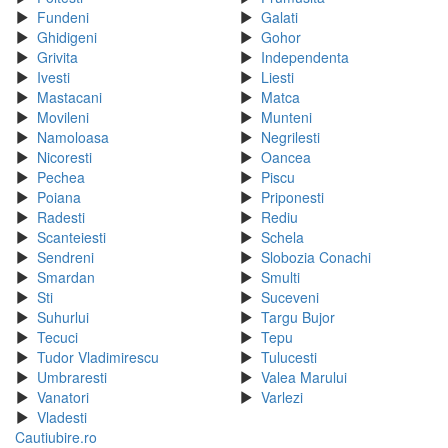
Fundeni
Galati
Ghidigeni
Gohor
Grivita
Independenta
Ivesti
Liesti
Mastacani
Matca
Movileni
Munteni
Namoloasa
Negrilesti
Nicoresti
Oancea
Pechea
Piscu
Poiana
Priponesti
Radesti
Rediu
Scanteiesti
Schela
Sendreni
Slobozia Conachi
Smardan
Smulti
Sti
Suceveni
Suhurlui
Targu Bujor
Tecuci
Tepu
Tudor Vladimirescu
Tulucesti
Umbraresti
Valea Marului
Vanatori
Varlezi
Vladesti
Cautiubire.ro