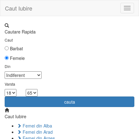
Caut Iubire
Toggl
naviga
Cautare Rapida
Caut
Barbat
Femeie
Din
Varsta
la
cauta
Caut Iubire
Femei din Alba
Femei din Arad
Femei din Arges