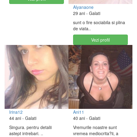
Alyanaone
29 ani
- Galati
sunt o fire sociabila si plina
de viata..
Vezi profil
Irina12
Ani11
44 ani
- Galati
40 ani
- Galati
Singura. pentru detalii
Vremurile noastre sunt
astept intrebari. ..
vremea mediocrita?ii, a