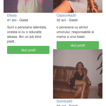
Ellaaly
Capsunika20
41 ani
- Galati
32 ani
- Galati
Sunt o persoana talentata,
o persoana cu simtul
onesta si cu o educatie
umorului, responsabila si
aleasa. Am un job bine
mama a unui baiat..
platit..
Vezi profil
Vezi profil
Doinitza93
30 ani
- Galati