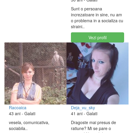
Sunt o persoana
increzatoare in sine, nu am
o problema in a socializa cu
straini..
Vezi profil
Racoaica
Deja_vu_sky
43 ani
- Galati
41 ani
- Galati
vesela, comunicativa,
Dragoste mai presus de
sociabila..
ratiune? Mi se pare o