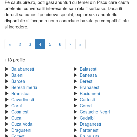
Pe cautiubire.ro, poti gasi anunturi cu femei din Piscu care cauta
prietenie, conversatii interesante sau relatii serioase. Daca iti
doresti sa cunosti pe cineva special, exploreaza anunturile
disponibile si incepe o noua conexiune bazata pe compatibilitate
si incredere.
«
2
3
4
5
6
7
»
113 profile
Balabanesti
Balasesti
Baleni
Baneasa
Barcea
Beresti
Beresti-meria
Brahasesti
Branistea
Buciumeni
Cavadinesti
Certesti
Corni
Corod
Cosmesti
Costache Negri
Cuca
Cudalbi
Cuza Voda
Draganesti
Draguseni
Fartanesti
Foltesti
Frumusita