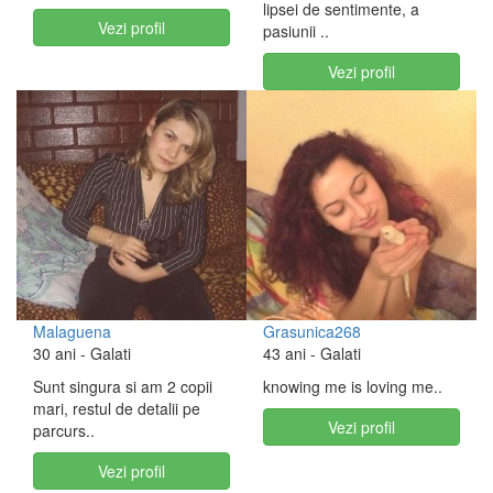
lipsei de sentimente, a
Vezi profil
pasiunii ..
Vezi profil
Malaguena
Grasunica268
30 ani
- Galati
43 ani
- Galati
Sunt singura si am 2 copii
knowing me is loving me..
mari, restul de detalii pe
Vezi profil
parcurs..
Vezi profil