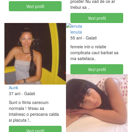
prostie! Nu vad de ce ar
Vezi profil
trebui sa ..
Vezi profil
lenuta
55 ani
- Galati
femeie intr-o relatie
complicata caut barbat sa
ma satisfaca..
Vezi profil
Aurik
37 ani
- Galati
Sunt o fiinta oarecum
normala ! Vreau sa
intalnesc o persoana calda
si placuta !..
Vezi profil