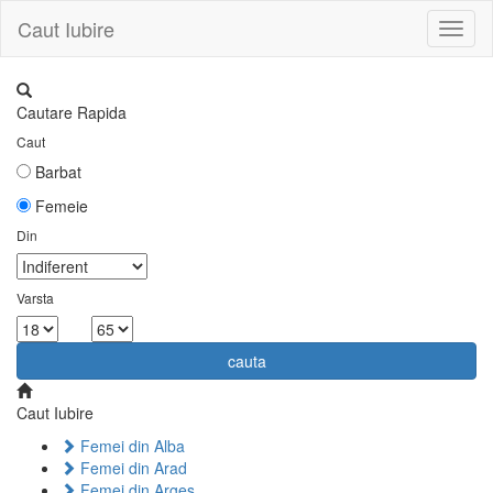
Caut Iubire
Toggl
naviga
Cautare Rapida
Caut
Barbat
Femeie
Din
Varsta
la
cauta
Caut Iubire
Femei din Alba
Femei din Arad
Femei din Arges