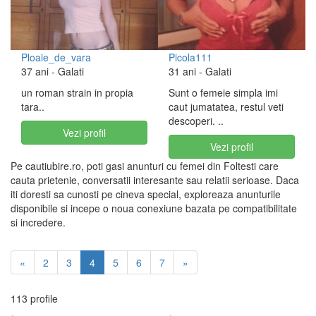
Ploaie_de_vara
Picola111
37 ani
- Galati
31 ani
- Galati
un roman strain in propia
Sunt o femeie simpla imi
tara..
caut jumatatea, restul veti
descoperi. ..
Vezi profil
Vezi profil
Pe cautiubire.ro, poti gasi anunturi cu femei din Foltesti care
cauta prietenie, conversatii interesante sau relatii serioase. Daca
iti doresti sa cunosti pe cineva special, exploreaza anunturile
disponibile si incepe o noua conexiune bazata pe compatibilitate
si incredere.
«
2
3
4
5
6
7
»
113 profile