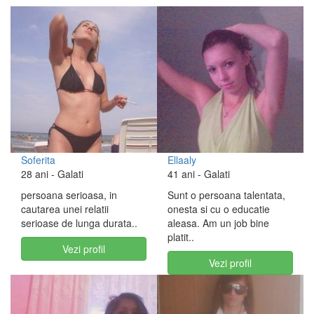
Soferita
Ellaaly
28 ani
- Galati
41 ani
- Galati
persoana serioasa, in
Sunt o persoana talentata,
cautarea unei relatii
onesta si cu o educatie
serioase de lunga durata..
aleasa. Am un job bine
platit..
Vezi profil
Vezi profil