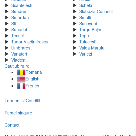
Scanteiesti
Schela
Sendreni
Slobozia Conachi
Smardan
Smulti
Sti
Suceveni
Suhurlui
Targu Bujor
Tecuci
Tepu
Tudor Vladimirescu
Tulucesti
Umbraresti
Valea Marului
Vanatori
Varlezi
Vladesti
Cautiubire.ro
Romana
English
French
Termeni si Conditii
Femei singure
Contact