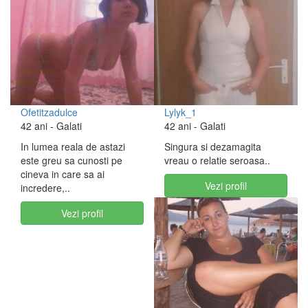
Ofetitzadulce
Lylyk_1
42 ani
- Galati
42 ani
- Galati
In lumea reala de astazi
Singura si dezamagita
este greu sa cunosti pe
vreau o relatie seroasa..
cineva in care sa ai
Vezi profil
incredere,..
Vezi profil