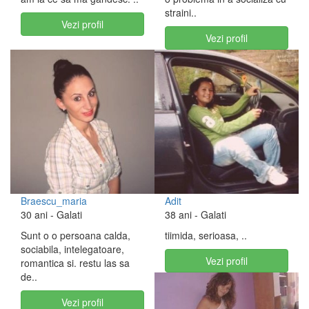
straini..
Vezi profil
Vezi profil
Braescu_maria
Adit
30 ani
- Galati
38 ani
- Galati
Sunt o o persoana calda,
tiimida, serioasa, ..
sociabila, intelegatoare,
Vezi profil
romantica si. restu las sa
de..
Vezi profil