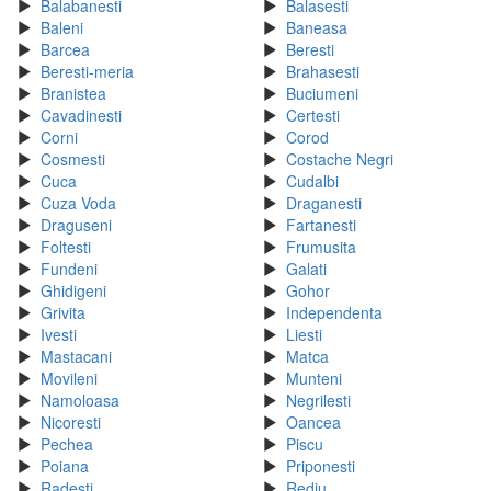
Balabanesti
Balasesti
Baleni
Baneasa
Barcea
Beresti
Beresti-meria
Brahasesti
Branistea
Buciumeni
Cavadinesti
Certesti
Corni
Corod
Cosmesti
Costache Negri
Cuca
Cudalbi
Cuza Voda
Draganesti
Draguseni
Fartanesti
Foltesti
Frumusita
Fundeni
Galati
Ghidigeni
Gohor
Grivita
Independenta
Ivesti
Liesti
Mastacani
Matca
Movileni
Munteni
Namoloasa
Negrilesti
Nicoresti
Oancea
Pechea
Piscu
Poiana
Priponesti
Radesti
Rediu