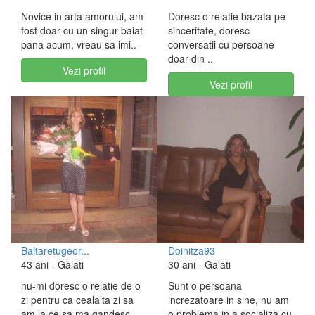
Novice in arta amorului, am
Doresc o relatie bazata pe
fost doar cu un singur baiat
sinceritate, doresc
pana acum, vreau sa imi..
conversatii cu persoane
doar din ..
Vezi profil
Vezi profil
Baltaretugeor...
Doinitza93
43 ani
- Galati
30 ani
- Galati
nu-mi doresc o relatie de o
Sunt o persoana
zi pentru ca cealalta zi sa
increzatoare in sine, nu am
am la ce sa ma gandesc. ..
o problema in a socializa cu