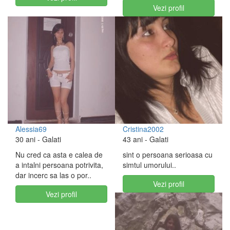
Vezi profil
Alessia69
Cristina2002
30 ani
- Galati
43 ani
- Galati
Nu cred ca asta e calea de
sint o persoana serioasa cu
a intalni persoana potrivita,
simtul umorului..
dar incerc sa las o por..
Vezi profil
Vezi profil