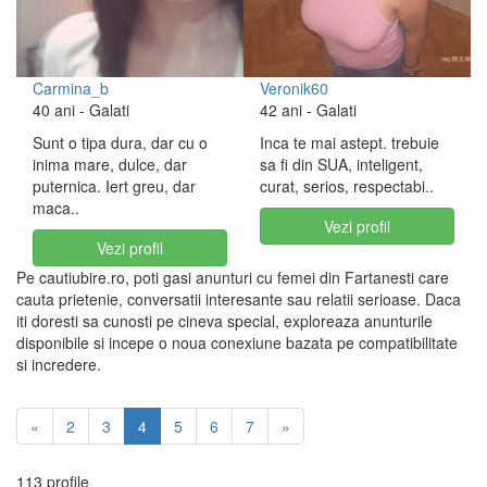
Carmina_b
Veronik60
40 ani
- Galati
42 ani
- Galati
Sunt o tipa dura, dar cu o
Inca te mai astept. trebuie
inima mare, dulce, dar
sa fi din SUA, inteligent,
puternica. Iert greu, dar
curat, serios, respectabi..
maca..
Vezi profil
Vezi profil
Pe cautiubire.ro, poti gasi anunturi cu femei din Fartanesti care
cauta prietenie, conversatii interesante sau relatii serioase. Daca
iti doresti sa cunosti pe cineva special, exploreaza anunturile
disponibile si incepe o noua conexiune bazata pe compatibilitate
si incredere.
«
2
3
4
5
6
7
»
113 profile