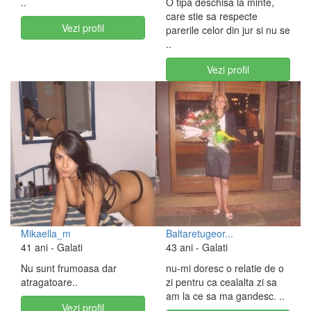
..
O tipa deschisa la minte,
care stie sa respecte
Vezi profil
parerile celor din jur si nu se
..
Vezi profil
Mikaella_m
Baltaretugeor...
41 ani
- Galati
43 ani
- Galati
Nu sunt frumoasa dar
nu-mi doresc o relatie de o
atragatoare..
zi pentru ca cealalta zi sa
am la ce sa ma gandesc. ..
Vezi profil