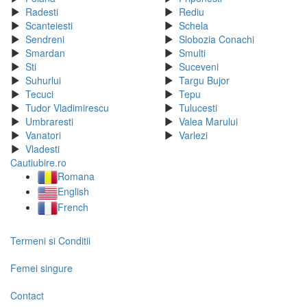
Radesti
Rediu
Scanteiesti
Schela
Sendreni
Slobozia Conachi
Smardan
Smulti
Sti
Suceveni
Suhurlui
Targu Bujor
Tecuci
Tepu
Tudor Vladimirescu
Tulucesti
Umbraresti
Valea Marului
Vanatori
Varlezi
Vladesti
Cautiubire.ro
Romana
English
French
Termeni si Conditii
Femei singure
Contact