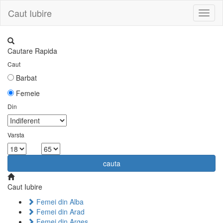
Caut Iubire
Toggl
naviga
Cautare Rapida
Caut
Barbat
Femeie
Din
Varsta
la
cauta
Caut Iubire
Femei din Alba
Femei din Arad
Femei din Arges