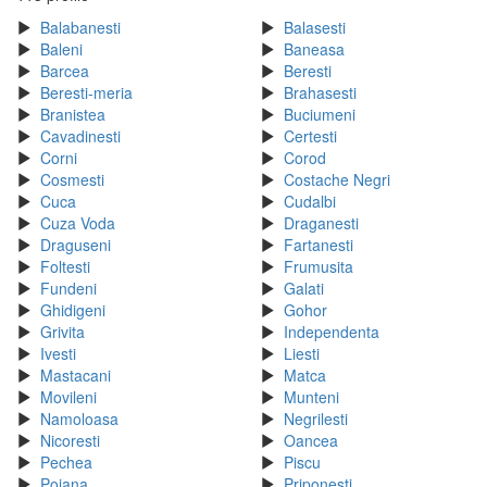
Balabanesti
Balasesti
Baleni
Baneasa
Barcea
Beresti
Beresti-meria
Brahasesti
Branistea
Buciumeni
Cavadinesti
Certesti
Corni
Corod
Cosmesti
Costache Negri
Cuca
Cudalbi
Cuza Voda
Draganesti
Draguseni
Fartanesti
Foltesti
Frumusita
Fundeni
Galati
Ghidigeni
Gohor
Grivita
Independenta
Ivesti
Liesti
Mastacani
Matca
Movileni
Munteni
Namoloasa
Negrilesti
Nicoresti
Oancea
Pechea
Piscu
Poiana
Priponesti