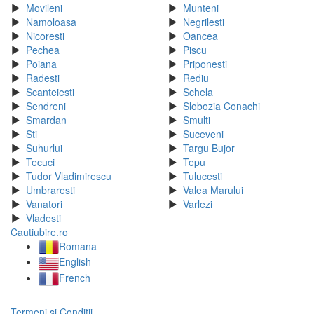
Movileni
Munteni
Namoloasa
Negrilesti
Nicoresti
Oancea
Pechea
Piscu
Poiana
Priponesti
Radesti
Rediu
Scanteiesti
Schela
Sendreni
Slobozia Conachi
Smardan
Smulti
Sti
Suceveni
Suhurlui
Targu Bujor
Tecuci
Tepu
Tudor Vladimirescu
Tulucesti
Umbraresti
Valea Marului
Vanatori
Varlezi
Vladesti
Cautiubire.ro
Romana
English
French
Termeni si Conditii