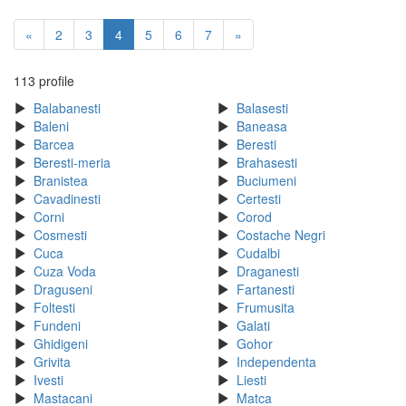
«
2
3
4
5
6
7
»
113 profile
Balabanesti
Balasesti
Baleni
Baneasa
Barcea
Beresti
Beresti-meria
Brahasesti
Branistea
Buciumeni
Cavadinesti
Certesti
Corni
Corod
Cosmesti
Costache Negri
Cuca
Cudalbi
Cuza Voda
Draganesti
Draguseni
Fartanesti
Foltesti
Frumusita
Fundeni
Galati
Ghidigeni
Gohor
Grivita
Independenta
Ivesti
Liesti
Mastacani
Matca