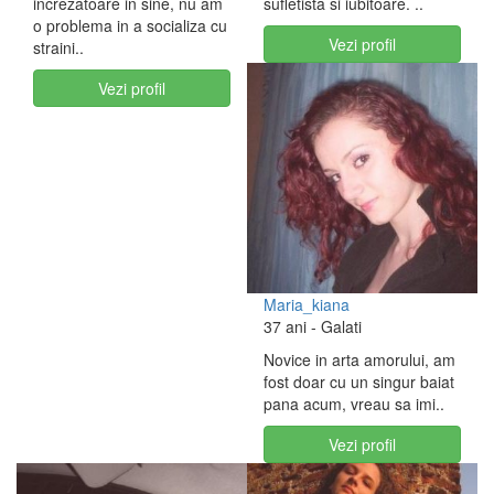
increzatoare in sine, nu am
sufletista si iubitoare. ..
o problema in a socializa cu
Vezi profil
straini..
Vezi profil
Maria_kiana
37 ani
- Galati
Novice in arta amorului, am
fost doar cu un singur baiat
pana acum, vreau sa imi..
Vezi profil