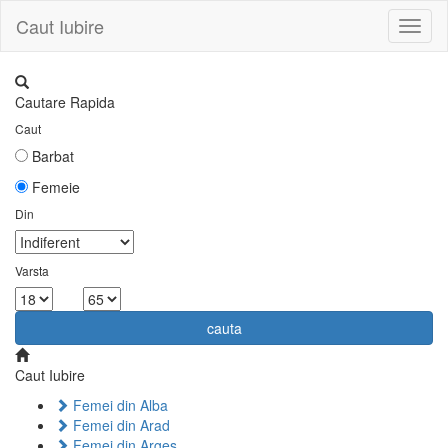
Caut Iubire
Toggl
naviga
Cautare Rapida
Caut
Barbat
Femeie
Din
Varsta
la
cauta
Caut Iubire
Femei din Alba
Femei din Arad
Femei din Arges