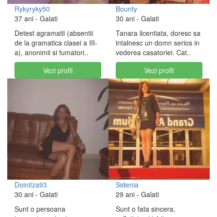
Rykyryky50
Bounty
37 ani
- Galati
30 ani
- Galati
Detest agramatii (absentii
Tanara licentiata, doresc sa
de la gramatica clasei a III-
intalnesc un domn serios in
a), anonimii si fumatori..
vederea casatoriei. Cat..
Vezi profil
Vezi profil
Doinitza93
Sidenia
30 ani
- Galati
29 ani
- Galati
Sunt o persoana
Sunt o fata sincera,