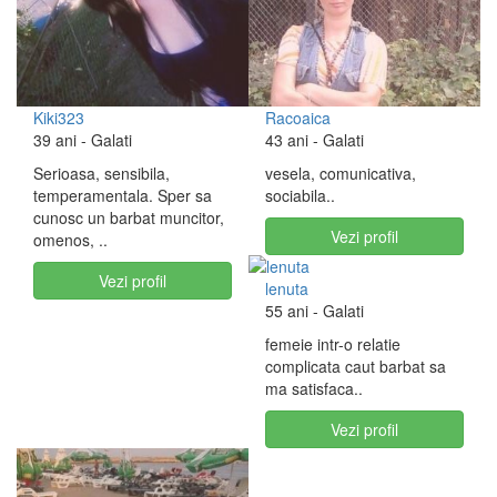
Kiki323
Racoaica
39 ani
- Galati
43 ani
- Galati
Serioasa, sensibila,
vesela, comunicativa,
temperamentala. Sper sa
sociabila..
cunosc un barbat muncitor,
Vezi profil
omenos, ..
Vezi profil
lenuta
55 ani
- Galati
femeie intr-o relatie
complicata caut barbat sa
ma satisfaca..
Vezi profil