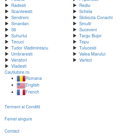
Radesti
Rediu
Scanteiesti
Schela
Sendreni
Slobozia Conachi
Smardan
Smulti
Sti
Suceveni
Suhurlui
Targu Bujor
Tecuci
Tepu
Tudor Vladimirescu
Tulucesti
Umbraresti
Valea Marului
Vanatori
Varlezi
Vladesti
Cautiubire.ro
Romana
English
French
Termeni si Conditii
Femei singure
Contact