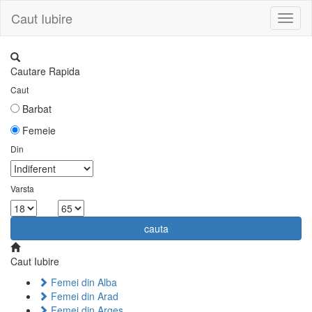
Caut Iubire
Toggl
naviga
Cautare Rapida
Caut
Barbat
Femeie
Din
Varsta
la
cauta
Caut Iubire
Femei din Alba
Femei din Arad
Femei din Arges