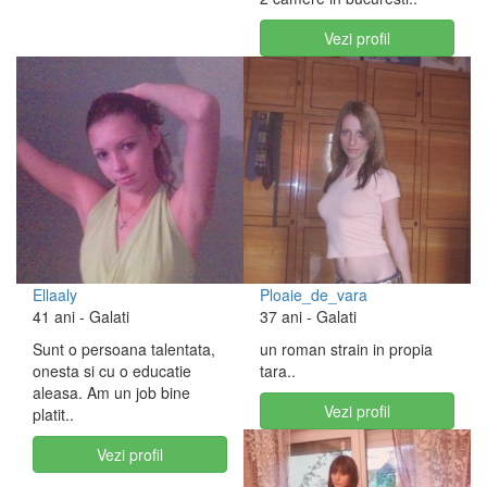
Vezi profil
Ellaaly
Ploaie_de_vara
41 ani
- Galati
37 ani
- Galati
Sunt o persoana talentata,
un roman strain in propia
onesta si cu o educatie
tara..
aleasa. Am un job bine
Vezi profil
platit..
Vezi profil