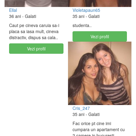
Ellal
Violetapaun65
36 ani
- Galati
35 ani
- Galati
Caut pe cineva caruia sa-i
studenta..
placa sa iasa mult, cineva
Vezi profil
distractiv, dispus sa cala..
Vezi profil
Cris_247
35 ani
- Galati
Fac orice pt cine imi
cumpara un apartament cu
2 camere in bucuresti..