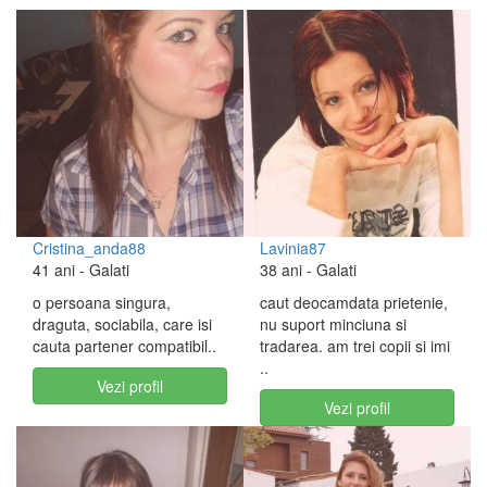
Cristina_anda88
Lavinia87
41 ani
- Galati
38 ani
- Galati
o persoana singura,
caut deocamdata prietenie,
draguta, sociabila, care isi
nu suport minciuna si
cauta partener compatibil..
tradarea. am trei copii si imi
..
Vezi profil
Vezi profil