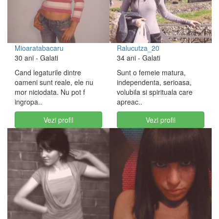
Mioaratabacaru
Ralucutza_20
30 ani
- Galati
34 ani
- Galati
Cand legaturile dintre
Sunt o femeie matura,
oameni sunt reale, ele nu
independenta, serioasa,
mor niciodata. Nu pot f
volubila si spirituala care
ingropa..
apreac..
Vezi profil
Vezi profil