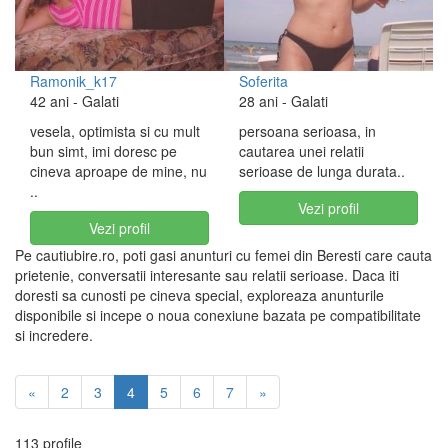
Ramonik_k17
Soferita
42 ani
- Galati
28 ani
- Galati
vesela, optimista si cu mult
persoana serioasa, in
bun simt, imi doresc pe
cautarea unei relatii
cineva aproape de mine, nu
serioase de lunga durata..
..
Vezi profil
Vezi profil
Pe cautiubire.ro, poti gasi anunturi cu femei din Beresti care cauta
prietenie, conversatii interesante sau relatii serioase. Daca iti
doresti sa cunosti pe cineva special, exploreaza anunturile
disponibile si incepe o noua conexiune bazata pe compatibilitate
si incredere.
«
2
3
4
5
6
7
»
113 profile