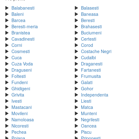
Balabanesti
Balasesti
Baleni
Baneasa
Barcea
Beresti
Beresti-meria
Brahasesti
Branistea
Buciumeni
Cavadinesti
Certesti
Corni
Corod
Cosmesti
Costache Negri
Cuca
Cudalbi
Cuza Voda
Draganesti
Draguseni
Fartanesti
Foltesti
Frumusita
Fundeni
Galati
Ghidigeni
Gohor
Grivita
Independenta
Ivesti
Liesti
Mastacani
Matca
Movileni
Munteni
Namoloasa
Negrilesti
Nicoresti
Oancea
Pechea
Piscu
Poiana
Priponesti