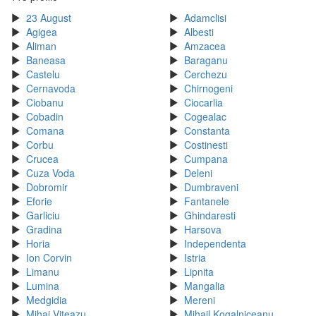
23 August
Adamclisi
Agigea
Albesti
Aliman
Amzacea
Baneasa
Baraganu
Castelu
Cerchezu
Cernavoda
Chirnogeni
Ciobanu
Ciocarlia
Cobadin
Cogealac
Comana
Constanta
Corbu
Costinesti
Crucea
Cumpana
Cuza Voda
Deleni
Dobromir
Dumbraveni
Eforie
Fantanele
Garliciu
Ghindaresti
Gradina
Harsova
Horia
Independenta
Ion Corvin
Istria
Limanu
Lipnita
Lumina
Mangalia
Medgidia
Mereni
Mihai Viteazu
Mihail Kogalniceanu