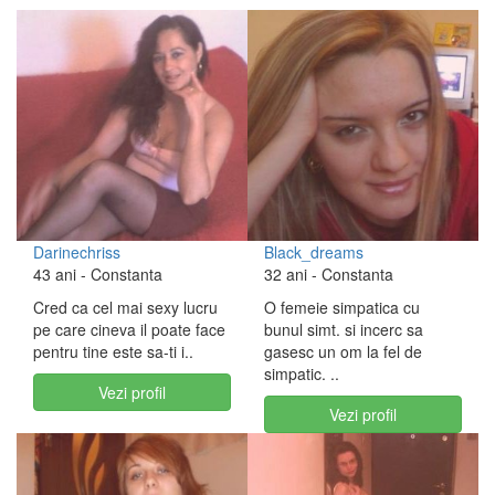
Darinechriss
Black_dreams
43 ani
- Constanta
32 ani
- Constanta
Cred ca cel mai sexy lucru
O femeie simpatica cu
pe care cineva il poate face
bunul simt. si incerc sa
pentru tine este sa-ti i..
gasesc un om la fel de
simpatic. ..
Vezi profil
Vezi profil