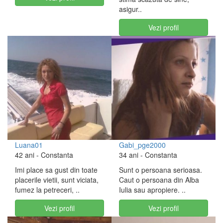
asigur..
Vezi profil
Luana01
Gabi_pge2000
42 ani
- Constanta
34 ani
- Constanta
Imi place sa gust din toate
Sunt o persoana serioasa.
placerile vietii, sunt viciata,
Caut o persoana din Alba
fumez la petreceri, ..
Iulia sau apropiere. ..
Vezi profil
Vezi profil