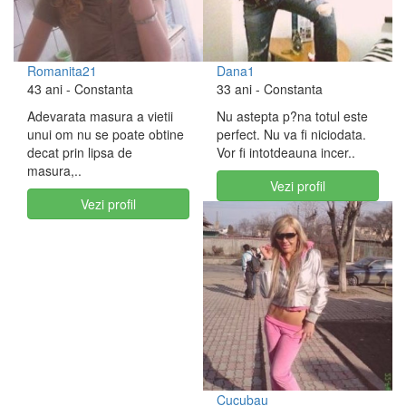
Romanita21
Dana1
43 ani
- Constanta
33 ani
- Constanta
Adevarata masura a vietii
Nu astepta p?na totul este
unui om nu se poate obtine
perfect. Nu va fi niciodata.
decat prin lipsa de
Vor fi intotdeauna incer..
masura,..
Vezi profil
Vezi profil
Cucubau