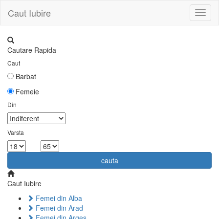
Caut Iubire
Toggl
naviga
Cautare Rapida
Caut
Barbat
Femeie
Din
Varsta
la
cauta
Caut Iubire
Femei din Alba
Femei din Arad
Femei din Arges