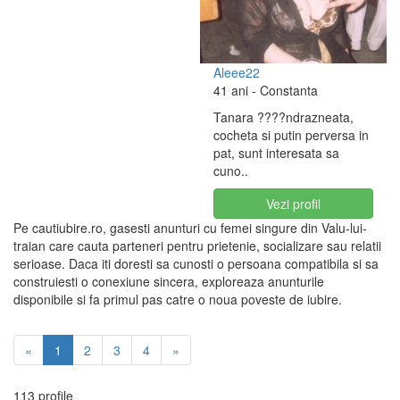
Aleee22
41 ani
- Constanta
Tanara ????ndrazneata,
cocheta si putin perversa in
pat, sunt interesata sa
cuno..
Vezi profil
Pe cautiubire.ro, gasesti anunturi cu femei singure din Valu-lui-
traian care cauta parteneri pentru prietenie, socializare sau relatii
serioase. Daca iti doresti sa cunosti o persoana compatibila si sa
construiesti o conexiune sincera, exploreaza anunturile
disponibile si fa primul pas catre o noua poveste de iubire.
«
1
2
3
4
»
113 profile