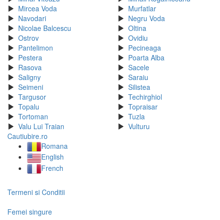
Mircea Voda
Murfatlar
Navodari
Negru Voda
Nicolae Balcescu
Oltina
Ostrov
Ovidiu
Pantelimon
Pecineaga
Pestera
Poarta Alba
Rasova
Sacele
Saligny
Saraiu
Seimeni
Silistea
Targusor
Techirghiol
Topalu
Topraisar
Tortoman
Tuzla
Valu Lui Traian
Vulturu
Cautiubire.ro
Romana
English
French
Termeni si Conditii
Femei singure