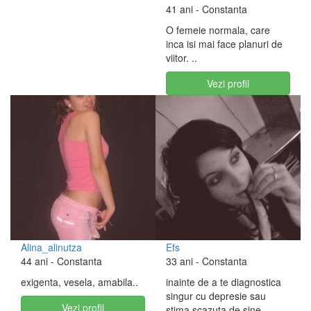
41 ani
- Constanta
O femeie normala, care
inca isi mai face planuri de
viitor. ..
Vezi profil
Alina_alinutza
Efs
44 ani
- Constanta
33 ani
- Constanta
exigenta, vesela, amabila..
inainte de a te diagnostica
singur cu depresie sau
Vezi profil
stima scazuta de sine,