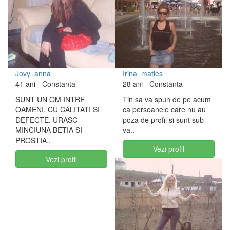
Jovy_anna
Irina_maties
41 ani
- Constanta
28 ani
- Constanta
SUNT UN OM INTRE
Tin sa va spun de pe acum
OAMENI. CU CALITATI SI
ca persoanele care nu au
DEFECTE. URASC
poza de profil si sunt sub
MINCIUNA BETIA SI
va..
PROSTIA..
Vezi profil
Vezi profil