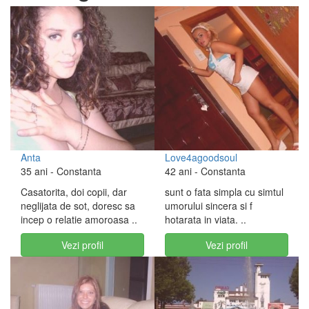
Anta
Love4agoodsoul
35 ani
- Constanta
42 ani
- Constanta
Casatorita, doi copii, dar
sunt o fata simpla cu simtul
neglijata de sot, doresc sa
umorului sincera si f
incep o relatie amoroasa ..
hotarata in viata. ..
Vezi profil
Vezi profil