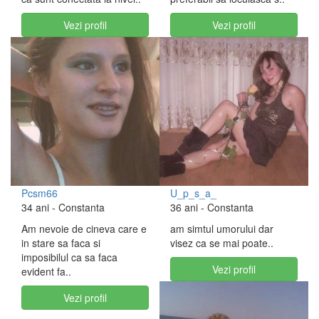
Vezi profil
Vezi profil
Pcsm66
U_p_s_a_
34 ani
- Constanta
36 ani
- Constanta
Am nevoie de cineva care e
am simtul umorului dar
in stare sa faca si
visez ca se mai poate..
imposibilul ca sa faca
Vezi profil
evident fa..
Vezi profil