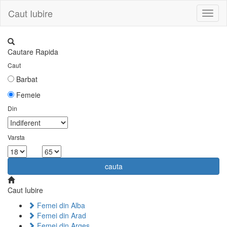
Caut Iubire
Toggl
naviga
Cautare Rapida
Caut
Barbat
Femeie
Din
Varsta
la
cauta
Caut Iubire
Femei din Alba
Femei din Arad
Femei din Arges