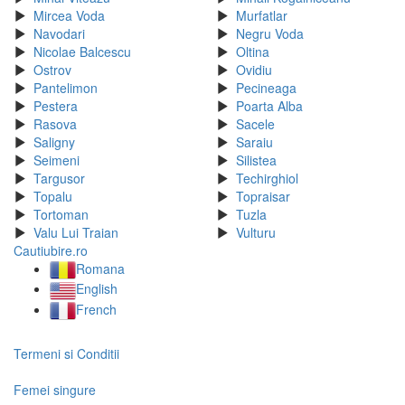
Mircea Voda
Murfatlar
Navodari
Negru Voda
Nicolae Balcescu
Oltina
Ostrov
Ovidiu
Pantelimon
Pecineaga
Pestera
Poarta Alba
Rasova
Sacele
Saligny
Saraiu
Seimeni
Silistea
Targusor
Techirghiol
Topalu
Topraisar
Tortoman
Tuzla
Valu Lui Traian
Vulturu
Cautiubire.ro
Romana
English
French
Termeni si Conditii
Femei singure