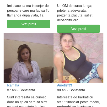
Imi place sa ma inconjor de
Un OM de cursa lunga;
persoane care ma fac sa fiu
prietena adevarata,
flamanda dupa viata, fla..
prezenta placuta, suflet
deosebit!Dore..
Vezi profil
Vezi profil
Icamiha
Ametist33
37 ani
- Constanta
30 ani
- Constanta
Sunt interesata sa cunosc
Interesata de barbati cu
doar un tip cu care sa simt
statut financiar peste medie,
ca sunt conectata la nivel..
preferabil sa locuiasca s..