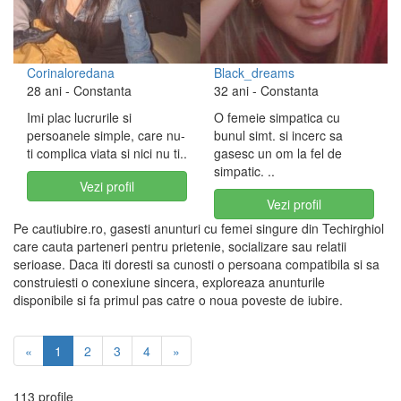
Corinaloredana
Black_dreams
28 ani
- Constanta
32 ani
- Constanta
Imi plac lucrurile si
O femeie simpatica cu
persoanele simple, care nu-
bunul simt. si incerc sa
ti complica viata si nici nu ti..
gasesc un om la fel de
simpatic. ..
Vezi profil
Vezi profil
Pe cautiubire.ro, gasesti anunturi cu femei singure din Techirghiol
care cauta parteneri pentru prietenie, socializare sau relatii
serioase. Daca iti doresti sa cunosti o persoana compatibila si sa
construiesti o conexiune sincera, exploreaza anunturile
disponibile si fa primul pas catre o noua poveste de iubire.
«
1
2
3
4
»
113 profile