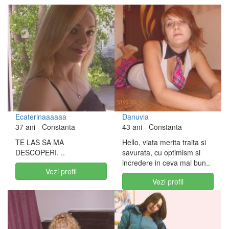
Ecaterinaaaaaa
Danuvia
37 ani
- Constanta
43 ani
- Constanta
TE LAS SA MA
Hello, viata merita traita si
DESCOPERI. ..
savurata, cu optimism si
incredere in ceva mai bun..
Vezi profil
Vezi profil