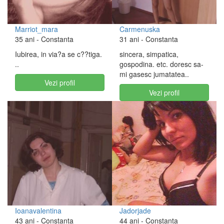
Marriot_mara
Carmenuska
35 ani
- Constanta
31 ani
- Constanta
Iubirea, in via?a se c??tiga.
sincera, simpatica,
..
gospodina. etc. doresc sa-
mi gasesc jumatatea..
Vezi profil
Vezi profil
Ioanavalentina
Jadorjade
43 ani
- Constanta
44 ani
- Constanta