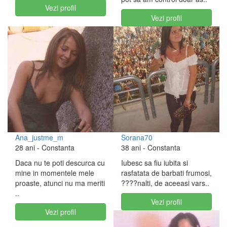
Vezi profil
Vezi profil
Ana_justme_m
Sorana70
28 ani
- Constanta
38 ani
- Constanta
Daca nu te poti descurca cu
Iubesc sa fiu iubita si
mine in momentele mele
rasfatata de barbati frumosi,
proaste, atunci nu ma meriti
????nalti, de aceeasi vars..
..
Vezi profil
Vezi profil