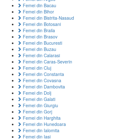
Femei din Bacau
Femei din Bihor
Femei din Bistrita-Nasaud
Femei din Botosani
Femei din Braila
Femei din Brasov
Femei din Bucuresti
Femei din Buzau
Femei din Calarasi
Femei din Caras-Severin
Femei din Cluj
Femei din Constanta
Femei din Covasna
Femei din Dambovita
Femei din Dolj
Femei din Galati
Femei din Giurgiu
Femei din Gorj
Femei din Harghita
Femei din Hunedoara
Femei din Ialomita
Femei din Iasi