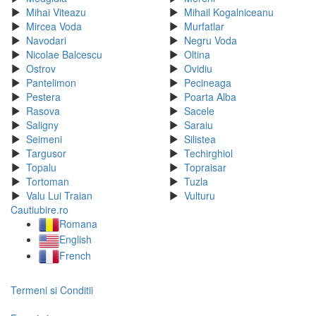
Mihai Viteazu
Mihail Kogalniceanu
Mircea Voda
Murfatlar
Navodari
Negru Voda
Nicolae Balcescu
Oltina
Ostrov
Ovidiu
Pantelimon
Pecineaga
Pestera
Poarta Alba
Rasova
Sacele
Saligny
Saraiu
Seimeni
Silistea
Targusor
Techirghiol
Topalu
Topraisar
Tortoman
Tuzla
Valu Lui Traian
Vulturu
Cautiubire.ro
Romana
English
French
Termeni si Conditii