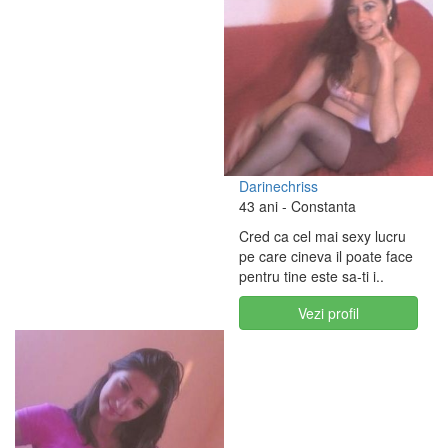
Darinechriss
43 ani
- Constanta
Cred ca cel mai sexy lucru
pe care cineva il poate face
pentru tine este sa-ti i..
Vezi profil