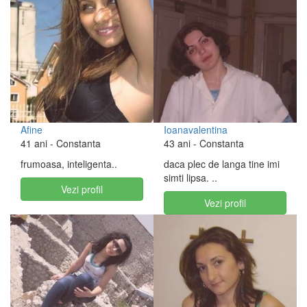
Afine
Ioanavalentina
41 ani
- Constanta
43 ani
- Constanta
frumoasa, inteligenta..
daca plec de langa tine imi
simti lipsa. ..
Vezi profil
Vezi profil