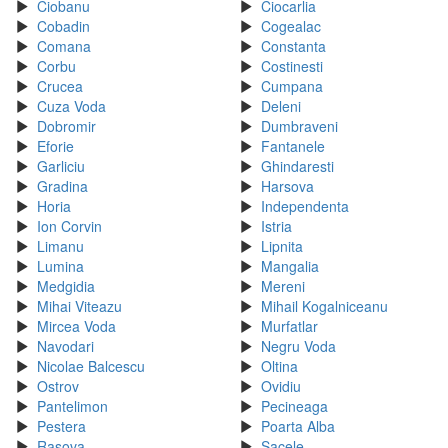
Ciobanu
Ciocarlia
Cobadin
Cogealac
Comana
Constanta
Corbu
Costinesti
Crucea
Cumpana
Cuza Voda
Deleni
Dobromir
Dumbraveni
Eforie
Fantanele
Garliciu
Ghindaresti
Gradina
Harsova
Horia
Independenta
Ion Corvin
Istria
Limanu
Lipnita
Lumina
Mangalia
Medgidia
Mereni
Mihai Viteazu
Mihail Kogalniceanu
Mircea Voda
Murfatlar
Navodari
Negru Voda
Nicolae Balcescu
Oltina
Ostrov
Ovidiu
Pantelimon
Pecineaga
Pestera
Poarta Alba
Rasova
Sacele