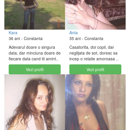
Kara
Anta
36 ani
- Constanta
35 ani
- Constanta
Adevarul doare o singura
Casatorita, doi copii, dar
data, dar minciuna doare de
neglijata de sot, doresc sa
fiecare data cand iti amint..
incep o relatie amoroasa ..
Vezi profil
Vezi profil