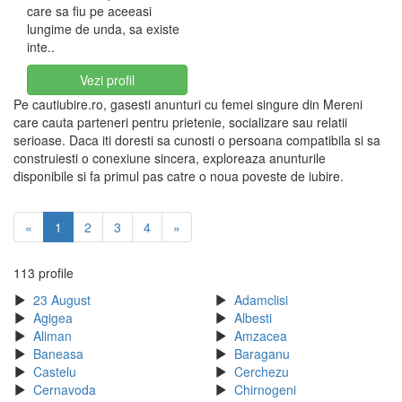
care sa fiu pe aceeasi
lungime de unda, sa existe
inte..
Vezi profil
Pe cautiubire.ro, gasesti anunturi cu femei singure din Mereni
care cauta parteneri pentru prietenie, socializare sau relatii
serioase. Daca iti doresti sa cunosti o persoana compatibila si sa
construiesti o conexiune sincera, exploreaza anunturile
disponibile si fa primul pas catre o noua poveste de iubire.
«
1
2
3
4
»
113 profile
23 August
Adamclisi
Agigea
Albesti
Aliman
Amzacea
Baneasa
Baraganu
Castelu
Cerchezu
Cernavoda
Chirnogeni