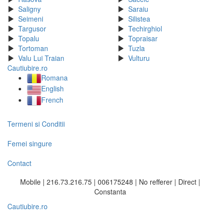
Saligny
Saraiu
Seimeni
Silistea
Targusor
Techirghiol
Topalu
Topraisar
Tortoman
Tuzla
Valu Lui Traian
Vulturu
Cautiubire.ro
Romana
English
French
Termeni si Conditii
Femei singure
Contact
Mobile | 216.73.216.75 | 006175248 | No refferer | Direct |
Constanta
Cautiubire.ro