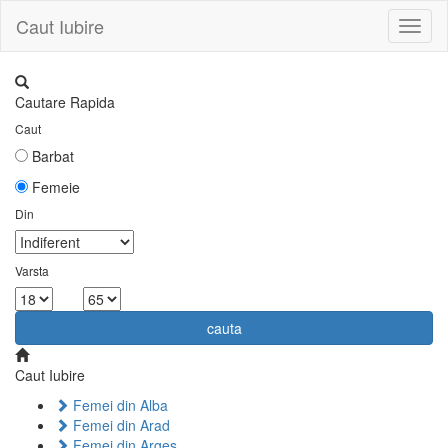
Caut Iubire
Toggl
naviga
Cautare Rapida
Caut
Barbat
Femeie
Din
Varsta
la
cauta
Caut Iubire
Femei din Alba
Femei din Arad
Femei din Arges