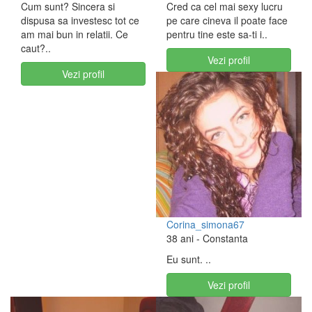
Cum sunt? Sincera si
Cred ca cel mai sexy lucru
dispusa sa investesc tot ce
pe care cineva il poate face
am mai bun in relatii. Ce
pentru tine este sa-ti i..
caut?..
Vezi profil
Vezi profil
Corina_simona67
38 ani
- Constanta
Eu sunt. ..
Vezi profil