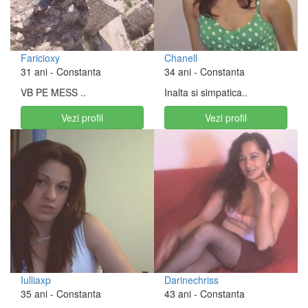
Faricioxy
Chanell
31 ani
- Constanta
34 ani
- Constanta
VB PE MESS ..
Inalta si simpatica..
Vezi profil
Vezi profil
Iulliaxp
Darinechriss
35 ani
- Constanta
43 ani
- Constanta