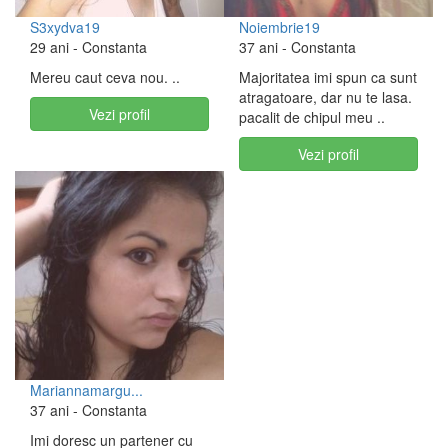
S3xydva19
Noiembrie19
29 ani
- Constanta
37 ani
- Constanta
Mereu caut ceva nou. ..
Majoritatea imi spun ca sunt
atragatoare, dar nu te lasa.
Vezi profil
pacalit de chipul meu ..
Vezi profil
Mariannamargu...
37 ani
- Constanta
Imi doresc un partener cu