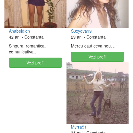
Anabeldion
S3xydva19
42 ani
- Constanta
29 ani
- Constanta
Singura, romantica,
Mereu caut ceva nou. ..
comunicativa..
Vezi profil
Vezi profil
Myrra51
35 ani
- Constanta