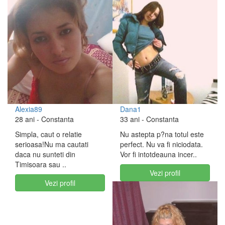
Alexia89
Dana1
28 ani
- Constanta
33 ani
- Constanta
Simpla, caut o relatie
Nu astepta p?na totul este
serioasa!Nu ma cautati
perfect. Nu va fi niciodata.
daca nu sunteti din
Vor fi intotdeauna incer..
Timisoara sau ..
Vezi profil
Vezi profil