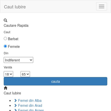
Caut Iubire
Toggl
naviga
Cautare Rapida
Caut
Barbat
Femeie
Din
Varsta
la
cauta
Caut Iubire
Femei din Alba
Femei din Arad
Femei din Arges