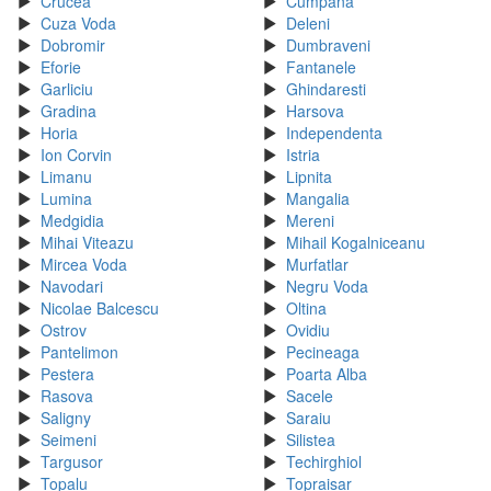
Crucea
Cumpana
Cuza Voda
Deleni
Dobromir
Dumbraveni
Eforie
Fantanele
Garliciu
Ghindaresti
Gradina
Harsova
Horia
Independenta
Ion Corvin
Istria
Limanu
Lipnita
Lumina
Mangalia
Medgidia
Mereni
Mihai Viteazu
Mihail Kogalniceanu
Mircea Voda
Murfatlar
Navodari
Negru Voda
Nicolae Balcescu
Oltina
Ostrov
Ovidiu
Pantelimon
Pecineaga
Pestera
Poarta Alba
Rasova
Sacele
Saligny
Saraiu
Seimeni
Silistea
Targusor
Techirghiol
Topalu
Topraisar