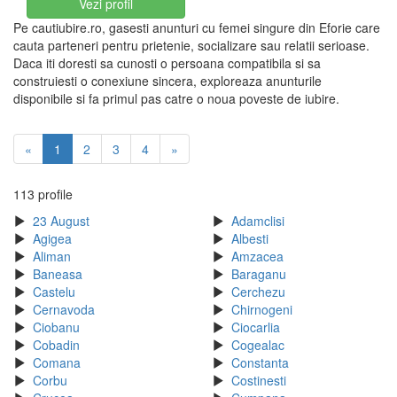
Vezi profil
Pe cautiubire.ro, gasesti anunturi cu femei singure din Eforie care
cauta parteneri pentru prietenie, socializare sau relatii serioase.
Daca iti doresti sa cunosti o persoana compatibila si sa
construiesti o conexiune sincera, exploreaza anunturile
disponibile si fa primul pas catre o noua poveste de iubire.
«
1
2
3
4
»
113 profile
23 August
Adamclisi
Agigea
Albesti
Aliman
Amzacea
Baneasa
Baraganu
Castelu
Cerchezu
Cernavoda
Chirnogeni
Ciobanu
Ciocarlia
Cobadin
Cogealac
Comana
Constanta
Corbu
Costinesti