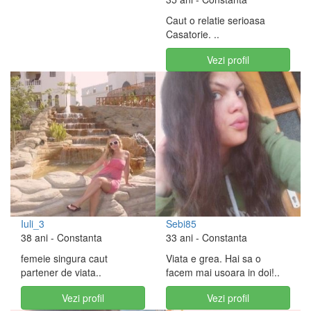
Caut o relatie serioasa
Casatorie. ..
Vezi profil
Iuli_3
Sebi85
38 ani
- Constanta
33 ani
- Constanta
femeie singura caut
Viata e grea. Hai sa o
partener de viata..
facem mai usoara in doi!..
Vezi profil
Vezi profil