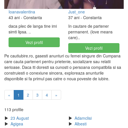
Ioanavalentina
Just_one
43 ani
- Constanta
37 ani
- Constanta
daca plec de langa tine imi
In cautare de partener
simti lipsa. ..
permanent. (love means
care)..
Vezi profil
Vezi profil
Pe cautiubire.ro, gasesti anunturi cu femei singure din Cumpana
care cauta parteneri pentru prietenie, socializare sau relatii
serioase. Daca iti doresti sa cunosti o persoana compatibila si sa
construiesti o conexiune sincera, exploreaza anunturile
disponibile si fa primul pas catre o noua poveste de iubire.
«
1
2
3
4
»
113 profile
23 August
Adamclisi
Agigea
Albesti