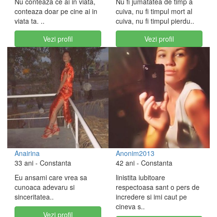
Nu conteaza ce ai in viata,
Nu fi jumatatea de timp a
conteaza doar pe cine ai in
cuiva, nu fi timpul mort al
viata ta. ..
cuiva, nu fi timpul pierdu..
Vezi profil
Vezi profil
Anairina
Anonim2013
33 ani
- Constanta
42 ani
- Constanta
Eu ansami care vrea sa
linistita iubitoare
cunoaca adevaru si
respectoasa sant o pers de
sinceritatea..
incredere si imi caut pe
cineva s..
Vezi profil