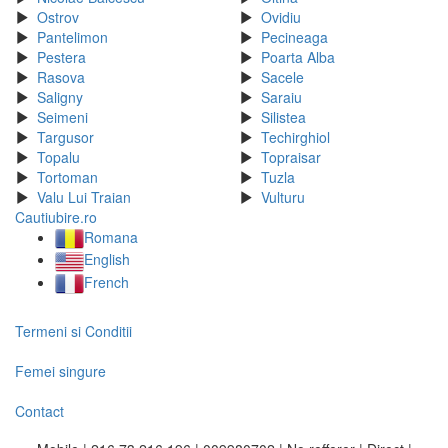
Ostrov
Ovidiu
Pantelimon
Pecineaga
Pestera
Poarta Alba
Rasova
Sacele
Saligny
Saraiu
Seimeni
Silistea
Targusor
Techirghiol
Topalu
Topraisar
Tortoman
Tuzla
Valu Lui Traian
Vulturu
Cautiubire.ro
Romana
English
French
Termeni si Conditii
Femei singure
Contact