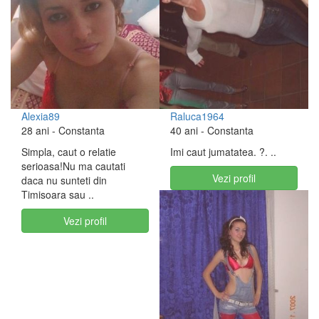
Alexia89
Raluca1964
28 ani
- Constanta
40 ani
- Constanta
Simpla, caut o relatie
Imi caut jumatatea. ?. ..
serioasa!Nu ma cautati
Vezi profil
daca nu sunteti din
Timisoara sau ..
Vezi profil