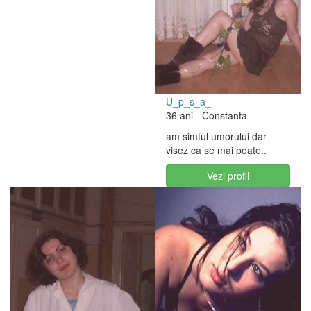
U_p_s_a_
36 ani
- Constanta
am simtul umorului dar
visez ca se mai poate..
Vezi profil