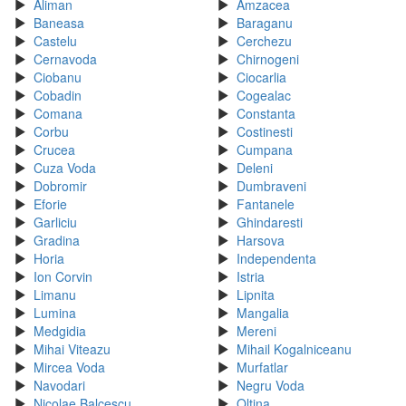
Aliman
Amzacea
Baneasa
Baraganu
Castelu
Cerchezu
Cernavoda
Chirnogeni
Ciobanu
Ciocarlia
Cobadin
Cogealac
Comana
Constanta
Corbu
Costinesti
Crucea
Cumpana
Cuza Voda
Deleni
Dobromir
Dumbraveni
Eforie
Fantanele
Garliciu
Ghindaresti
Gradina
Harsova
Horia
Independenta
Ion Corvin
Istria
Limanu
Lipnita
Lumina
Mangalia
Medgidia
Mereni
Mihai Viteazu
Mihail Kogalniceanu
Mircea Voda
Murfatlar
Navodari
Negru Voda
Nicolae Balcescu
Oltina