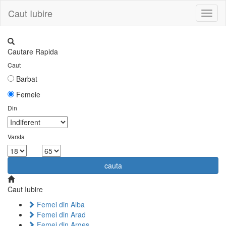
Caut Iubire
Toggl
naviga
Cautare Rapida
Caut
Barbat
Femeie
Din
Varsta
la
cauta
Caut Iubire
Femei din Alba
Femei din Arad
Femei din Arges