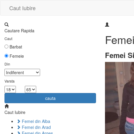
Caut Iubire
Cautare Rapida
Femei
Caut
Barbat
Femei Si
Femeie
Din
Varsta
la
cauta
Caut Iubire
Femei din Alba
Femei din Arad
Femei din Arges