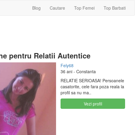
Blog
Cautare
Top Femei
Top Barbati
e pentru Relatii Autentice
Fely68
36 ani
- Constanta
RELATIE SERIOASA! Persoanele
casatorite, cele fara poza reala la
profil sa nu ma..
Vezi profil