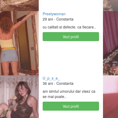
Preetywoman
29 ani
- Constanta
cu calitati si defecte. ca fiecare..
Vezi profil
U_p_s_a_
36 ani
- Constanta
am simtul umorului dar visez ca
se mai poate..
Vezi profil