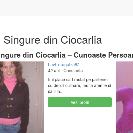
 Singure din Ciocarlia
ngure din Ciocarlia – Cunoaste Persoan
Lavi_dragutza82
42 ani
- Constanta
Imi place sa-l rasfat pe partener
cu delicii culinare, multa atentie si
sa ii in..
Vezi profil