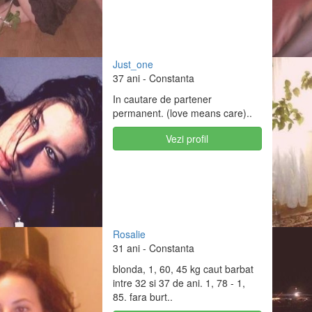
Just_one
37 ani
- Constanta
In cautare de partener
permanent. (love means care)..
Vezi profil
Rosalie
31 ani
- Constanta
blonda, 1, 60, 45 kg caut barbat
intre 32 si 37 de ani. 1, 78 - 1,
85. fara burt..