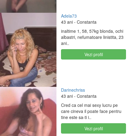
Adela73
43 ani
- Constanta
inaltime 1, 58, 57kg blonda, ochi
albastri, nefumatoare linistita, 23
ani..
Vezi profil
Darinechriss
43 ani
- Constanta
Cred ca cel mai sexy lucru pe
care cineva il poate face pentru
tine este sa-ti i..
Vezi profil