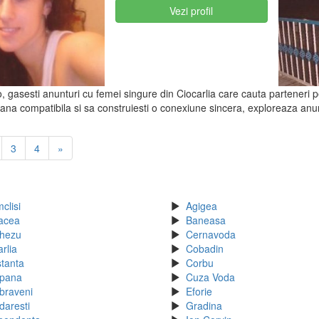
Vezi profil
, gasesti anunturi cu femei singure din Ciocarlia care cauta parteneri pen
ana compatibila si sa construiesti o conexiune sincera, exploreaza anunt
3
4
»
clisi
Agigea
acea
Baneasa
hezu
Cernavoda
rlia
Cobadin
tanta
Corbu
pana
Cuza Voda
raveni
Eforie
daresti
Gradina