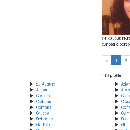
Pe cautiubire.ro
cunosti o perso
«
1
2
113 profile
23 August
Adam
Aliman
Amz
Castelu
Cerc
Ciobanu
Cioca
Comana
Cons
Crucea
Cum
Dobromir
Dumb
Garliciu
Ghin