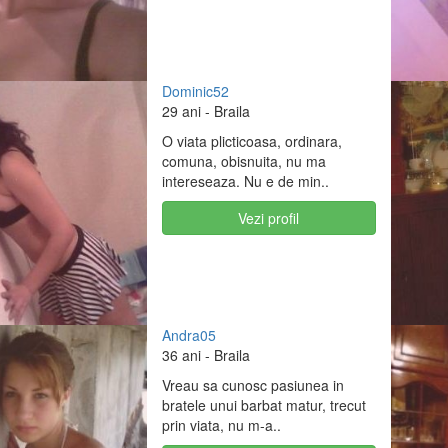
Dominic52
29 ani
- Braila
O viata plicticoasa, ordinara,
comuna, obisnuita, nu ma
intereseaza. Nu e de min..
Vezi profil
Andra05
36 ani
- Braila
Vreau sa cunosc pasiunea in
bratele unui barbat matur, trecut
prin viata, nu m-a..