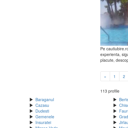
Pe cautiubire.ro
experienta, sig
placute, descop
«
1
2
113 profile
Baraganul
Berte
Cazasu
Chis
Dudesti
Faur
Gemenele
Grad
Insuratei
Jirla