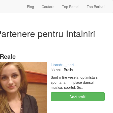
Blog
Cautare
Top Femei
Top Barbati
rtenere pentru Intalniri
 Reale
Lisandru_mari...
33 ani
- Braila
Sunt o fire vesela, optimista si
spontana. Imi place dansul,
muzica, sportul. Su..
Vezi profil