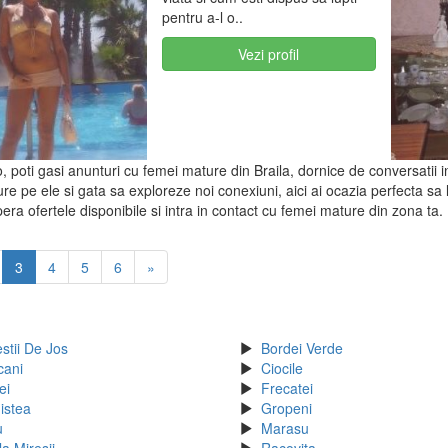
pentru a-l o..
Vezi profil
, poti gasi anunturi cu femei mature din Braila, dornice de conversatii in
ure pe ele si gata sa exploreze noi conexiuni, aici ai ocazia perfecta sa
era ofertele disponibile si intra in contact cu femei mature din zona ta.
3
4
5
6
»
stii De Jos
Bordei Verde
cani
Ciocile
ei
Frecatei
istea
Gropeni
u
Marasu