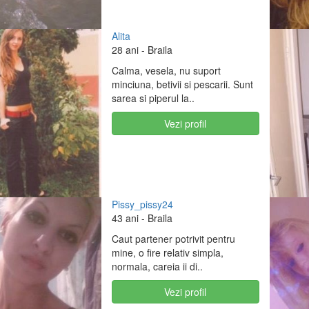
Alita
28 ani
- Braila
Calma, vesela, nu suport
minciuna, betivii si pescarii. Sunt
sarea si piperul la..
Vezi profil
Pissy_pissy24
43 ani
- Braila
Caut partener potrivit pentru
mine, o fire relativ simpla,
normala, careia ii di..
Vezi profil