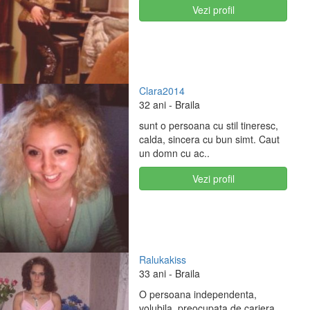
Vezi profil
Clara2014
32 ani
- Braila
sunt o persoana cu stil tineresc,
calda, sincera cu bun simt. Caut
un domn cu ac..
Vezi profil
Ralukakiss
33 ani
- Braila
O persoana independenta,
volubila, preocupata de cariera,