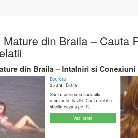
Mature din Braila – Cauta Pa
latii
ture din Braila – Intalniri si Conexiuni
Bourosu
35 ani
- Braila
Sunt o persoana sociabila,
amuzanta, hazlie. Caut o relatie
stabila bazata pe :R..
Vezi profil