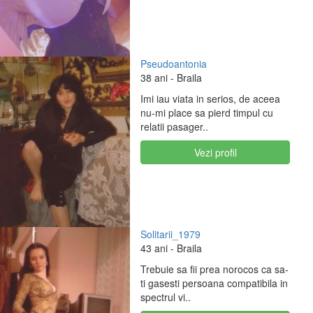
Pseudoantonia
38 ani
- Braila
Imi iau viata in serios, de aceea
nu-mi place sa pierd timpul cu
relatii pasager..
Vezi profil
Solitarii_1979
43 ani
- Braila
Trebuie sa fii prea norocos ca sa-
ti gasesti persoana compatibila in
spectrul vi..