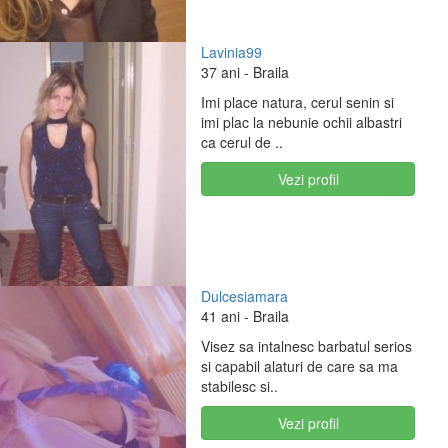
Lavinia99
37 ani
- Braila
Imi place natura, cerul senin si
imi plac la nebunie ochii albastri
ca cerul de ..
Vezi profil
Dulcesiamara
41 ani
- Braila
Visez sa intalnesc barbatul serios
si capabil alaturi de care sa ma
stabilesc si..
Vezi profil