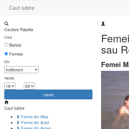
Caut Iubire
Cautare Rapida
Femei 
Caut
sau Re
Barbat
Femeie
Din
Femei Ma
Varsta
la
cauta
Caut Iubire
Femei din Alba
Femei din Arad
Femei din Arges