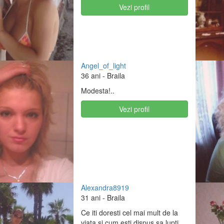
Vezi profil
Angel_of_light
36 ani
- Braila
Modesta!..
Vezi profil
Alexandra8919
31 ani
- Braila
Ce iti doresti cel mai mult de la
viata si cum esti dispus sa lupti