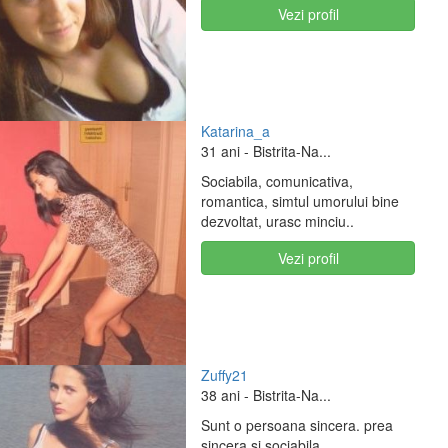
Vezi profil
Katarina_a
31 ani
- Bistrita-Na...
Sociabila, comunicativa,
romantica, simtul umorului bine
dezvoltat, urasc minciu..
Vezi profil
Zuffy21
38 ani
- Bistrita-Na...
Sunt o persoana sincera. prea
sincera si sociabila. ..