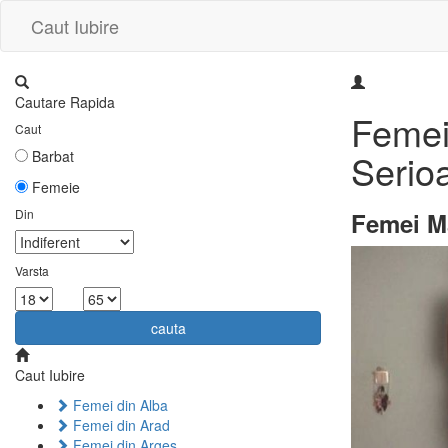
Caut Iubire
Cautare Rapida
Femei 
Caut
Serio
Barbat
Femeie
Din
Femei M
Varsta
la
cauta
Caut Iubire
Femei din Alba
Femei din Arad
Femei din Arges