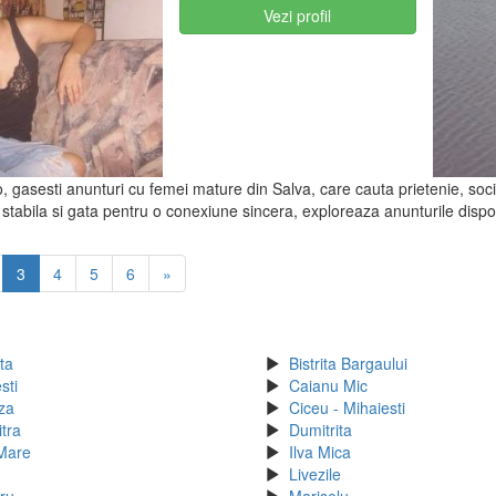
Vezi profil
o, gasesti anunturi cu femei mature din Salva, care cauta prietenie, soci
stabila si gata pentru o conexiune sincera, exploreaza anunturile dispo
3
4
5
6
»
ita
Bistrita Bargaului
sti
Caianu Mic
za
Ciceu - Mihaiesti
tra
Dumitrita
 Mare
Ilva Mica
Livezile