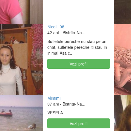
Nicoll_08
42 ani
- Bistrita-Na...
Sufletele pereche nu stau pe un
chat, sufletele pereche iti stau in
inima! Asa c..
Vezi profil
Mimimi
37 ani
- Bistrita-Na...
VESELA..
Vezi profil