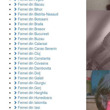
Femei din Bacau
Femei din Bihor
Femei din Bistrita-Nasaud
Femei din Botosani
Femei din Braila
Femei din Brasov
Femei din Bucuresti
Femei din Buzau
Femei din Calarasi
Femei din Caras-Severin
Femei din Cluj
Femei din Constanta
Femei din Covasna
Femei din Dambovita
Femei din Dolj
Femei din Galati
Femei din Giurgiu
Femei din Gorj
Femei din Harghita
Femei din Hunedoara
Femei din Ialomita
Femei din Iasi