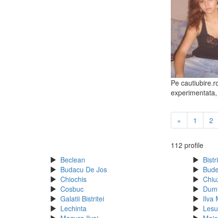
Pe cautiubire.r
experimentata, 
«
1
2
112 profile
Beclean
Bistr
Budacu De Jos
Bude
Chiochis
Chiu
Cosbuc
Dumi
Galatii Bistritei
Ilva
Lechinta
Lesu