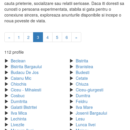
cauta prietenie, socializare sau relatii serioase. Daca iti doresti sa
cunosti o persoana experimentata, stabila si gata pentru o
conexiune sincera, exploreaza anunturile disponibile si incepe o
noua poveste de viata.
«
1
2
3
4
5
6
»
112 profile
Beclean
Bistrita
Bistrita Bargaului
Branistea
Budacu De Jos
Budesti
Caianu Mic
Cetate
Chiochis
Chiuza
Ciceu - Mihaiesti
Ciceu-giurgesti
Cosbuc
Dumitra
Dumitrita
Feldru
Galatii Bistritei
Ilva Mare
Ilva Mica
Josenii Bargaului
Lechinta
Lesu
Livezile
Lunca Ilvei