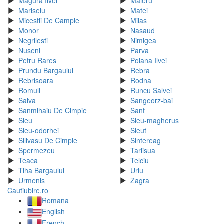
Magura Ilvei
Maieru
Mariselu
Matei
Micestii De Campie
Milas
Monor
Nasaud
Negrilesti
Nimigea
Nuseni
Parva
Petru Rares
Poiana Ilvei
Prundu Bargaului
Rebra
Rebrisoara
Rodna
Romuli
Runcu Salvei
Salva
Sangeorz-bai
Sanmihaiu De Cimpie
Sant
Sieu
Sieu-magherus
Sieu-odorhei
Sieut
Silivasu De Cimpie
Sintereag
Spermezeu
Tarlisua
Teaca
Telciu
Tiha Bargaului
Uriu
Urmenis
Zagra
Cautiubire.ro
Romana
English
French