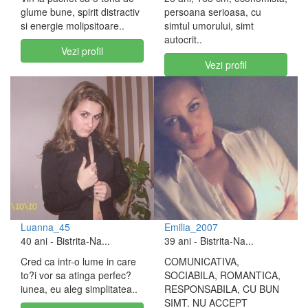
glume bune, spirit distractiv
persoana serioasa, cu
si energie molipsitoare..
simtul umorului, simt
autocrit..
Vezi profil
Vezi profil
Luanna_45
Emilia_2007
40 ani
- Bistrita-Na...
39 ani
- Bistrita-Na...
Cred ca intr-o lume in care
COMUNICATIVA,
to?i vor sa atinga perfec?
SOCIABILA, ROMANTICA,
iunea, eu aleg simplitatea..
RESPONSABILA, CU BUN
SIMT. NU ACCEPT