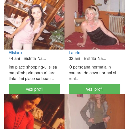
Alisiaro
Laurin
44 ani
- Bistrita-Na...
32 ani
- Bistrita-Na...
Imi place shopping-ul si sa
O persoana normala in
ma plimb prin parcuri fara
cautare de ceva normal si
tinta, imi place sa beau ..
real..
Vezi profil
Vezi profil