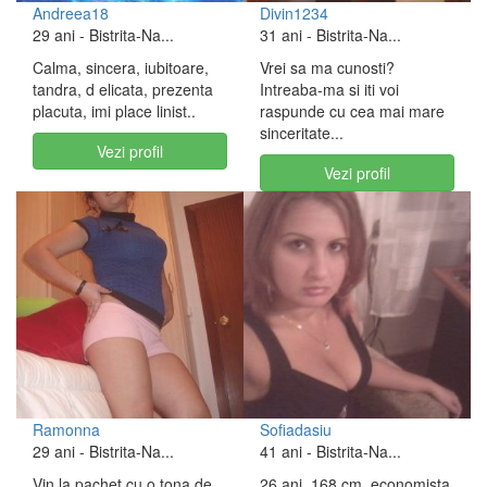
Andreea18
Divin1234
29 ani
- Bistrita-Na...
31 ani
- Bistrita-Na...
Calma, sincera, iubitoare,
Vrei sa ma cunosti?
tandra, d elicata, prezenta
Intreaba-ma si iti voi
placuta, imi place linist..
raspunde cu cea mai mare
sinceritate...
Vezi profil
Vezi profil
Ramonna
Sofiadasiu
29 ani
- Bistrita-Na...
41 ani
- Bistrita-Na...
Vin la pachet cu o tona de
26 ani, 168 cm, economista,