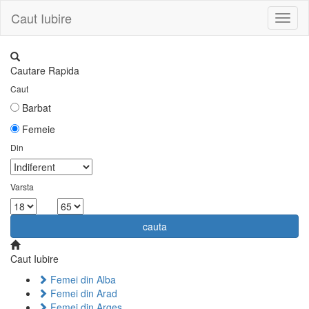
Caut Iubire
Toggl
naviga
Cautare Rapida
Caut
Barbat
Femeie
Din
Varsta
la
cauta
Caut Iubire
Femei din Alba
Femei din Arad
Femei din Arges