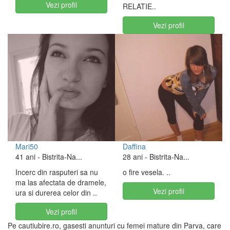
Vezi profil
RELATIE..
Vezi profil
Mari50
Daffina
41 ani
- Bistrita-Na...
28 ani
- Bistrita-Na...
Incerc din rasputeri sa nu
o fire vesela. ..
ma las afectata de dramele,
Vezi profil
ura si durerea celor din ..
Vezi profil
Pe cautiubire.ro, gasesti anunturi cu femei mature din Parva, care