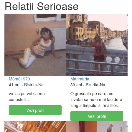
Relatii Serioase
M6m61973
Marimaria
41 ani
- Bistrita-Na...
39 ani
- Bistrita-Na...
va las pe voi sa ma
O greseala pe care am
cunosteti. ..
invatat sa nu o mai fac de-a
lungul timpului si relatiilor..
Vezi profil
Vezi profil