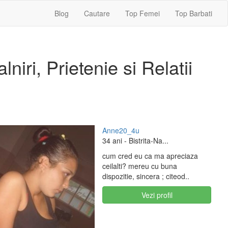
Blog
Cautare
Top Femei
Top Barbati
niri, Prietenie si Relatii
Anne20_4u
34 ani
- Bistrita-Na...
cum cred eu ca ma apreciaza
ceilalti? mereu cu buna
dispozitie, sincera ; citeod..
Vezi profil