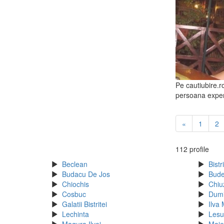
Pe cautiubire.ro
persoana experi
«
1
2
112 profile
Beclean
Bistr
Budacu De Jos
Bude
Chiochis
Chiu
Cosbuc
Dumi
Galatii Bistritei
Ilva
Lechinta
Lesu