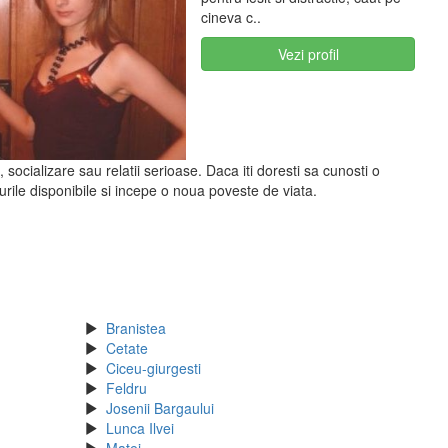
cineva c..
Vezi profil
socializare sau relatii serioase. Daca iti doresti sa cunosti o
rile disponibile si incepe o noua poveste de viata.
Branistea
Cetate
Ciceu-giurgesti
Feldru
Josenii Bargaului
Lunca Ilvei