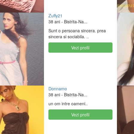
Zuffy21
38 ani
- Bistrita-Na...
Sunt o persoana sincera. prea
sincera si sociabila. ..
Vezi profil
Donnamo
38 ani
- Bistrita-Na...
un om intre oameni..
Vezi profil