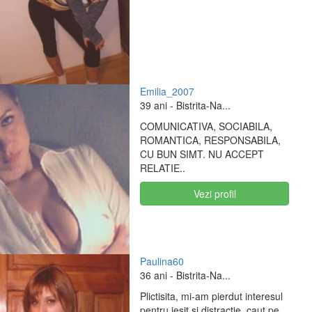
Emilia_2007
39 ani
- Bistrita-Na...
COMUNICATIVA, SOCIABILA,
ROMANTICA, RESPONSABILA,
CU BUN SIMT. NU ACCEPT
RELATIE..
Vezi profil
Paulina60
36 ani
- Bistrita-Na...
Plictisita, mi-am pierdut interesul
pentru iesit si distractie, caut pe