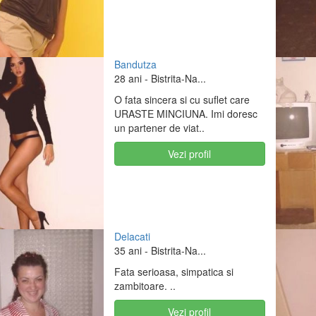
Bandutza
28 ani
- Bistrita-Na...
O fata sincera si cu suflet care
URASTE MINCIUNA. Imi doresc
un partener de viat..
Vezi profil
Delacati
35 ani
- Bistrita-Na...
Fata serioasa, simpatica si
zambitoare. ..
Vezi profil