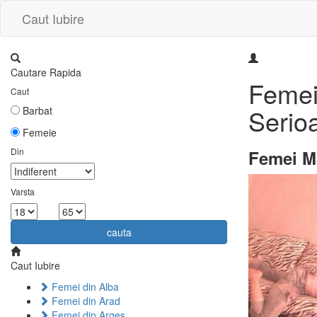
Caut Iubire
Cautare Rapida
Femei 
Caut
Serio
Barbat
Femeie
Din
Femei Ma
Varsta
la
cauta
Caut Iubire
Femei din Alba
Femei din Arad
Femei din Arges