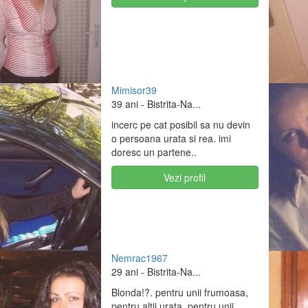
Mimisor39
39 ani
- Bistrita-Na...
incerc pe cat posibil sa nu devin
o persoana urata si rea. imi
doresc un partene..
Vezi profil
Nemrac1967
29 ani
- Bistrita-Na...
Blonda!?. pentru unii frumoasa,
pentru altii urata. pentru unii