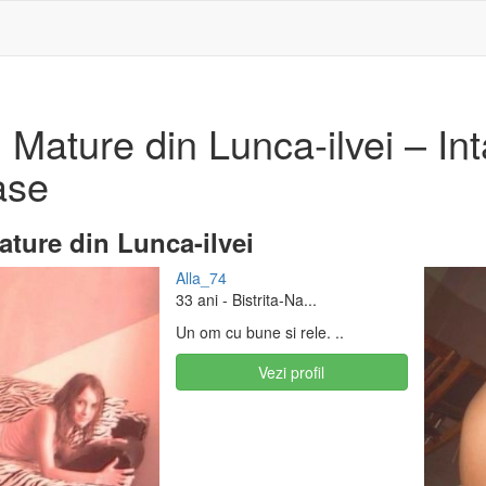
Mature din Lunca-ilvei – Intal
ase
ture din Lunca-ilvei
Alla_74
33 ani
- Bistrita-Na...
Un om cu bune si rele. ..
Vezi profil