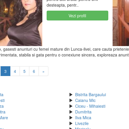
desteapta, pentr..
Vezi profil
, gasesti anunturi cu femei mature din Lunca-ilvei, care cauta prietenie, 
mentata, stabila si gata pentru o conexiune sincera, exploreaza anuntu
3
4
5
6
»
ita
Bistrita Bargaului
sti
Caianu Mic
za
Ciceu - Mihaiesti
tra
Dumitrita
 Mare
Ilva Mica
Livezile