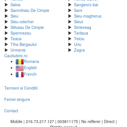
Salva
Sangeorz-bai
Sanmihaiu De Cimpie
Sant
Sieu
Sieu-magherus
Sieu-odorhei
Sieut
Silivasu De Cimpie
Sintereag
Spermezeu
Tarlisua
Teaca
Telciu
Tiha Bargaului
Uriu
Urmenis
Zagra
Cautiubire.ro
Romana
English
French
Termeni si Conditii
Femei singure
Contact
Mobile | 216.73.217.127 | 003811175 | No refferer | Direct |
Bistrita-nasaud