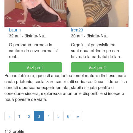
Laurin
Iren23
32 ani
- Bistrita-Na...
30 ani
- Bistrita-Na...
O persoana normala in
Orgoliul si posesivitatea
cautare de ceva normal si
sunt doua atribute pe care
real..
le vreau la barbatul de lan..
Vezi profil
Vezi profil
Pe cautiubire.ro, gasesti anunturi cu femei mature din Lesu, care
cauta prietenie, socializare sau relatii serioase. Daca iti doresti sa
cunosti o persoana experimentata, stabila si gata pentru o
conexiune sincera, exploreaza anunturile disponibile si incepe o
noua poveste de viata.
«
1
2
3
4
5
6
»
112 profile