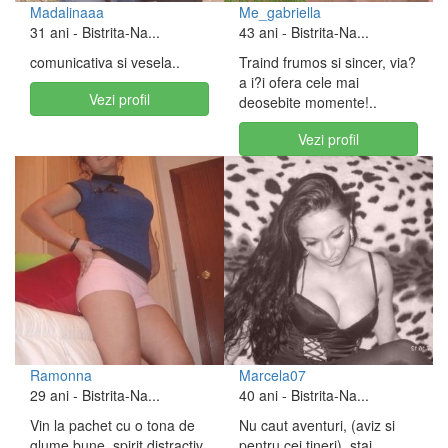
Madalinaaa
Me_gabriella
31 ani
- Bistrita-Na...
43 ani
- Bistrita-Na...
comunicativa si vesela..
Traind frumos si sincer, via?
a i?i ofera cele mai
Vezi profil
deosebite momente!..
Vezi profil
Ramonna
Marcela07
29 ani
- Bistrita-Na...
40 ani
- Bistrita-Na...
Vin la pachet cu o tona de
Nu caut aventuri, (aviz si
glume bune, spirit distractiv
pentru cei tineri). stai