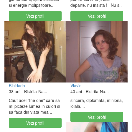
si energie molipsitoare..
departe. nu insista ! ! Nu s..
Vezi profil
Vezi profil
Bibidada
Vlavic
38 ani
- Bistrita-Na...
40 ani
- Bistrita-Na...
Caut acel "the one" care sa-
sincera, diplomata, miniona,
mi picteze lumea in culori si
loiala. ..
sa faca din viata mea ..
Vezi profil
Vezi profil