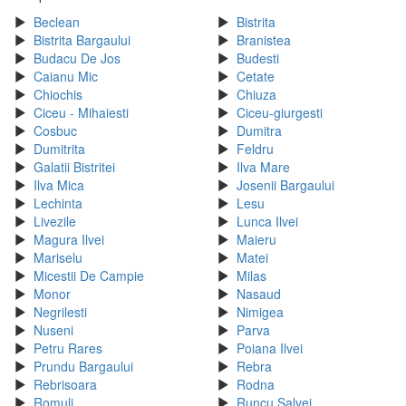
Beclean
Bistrita
Bistrita Bargaului
Branistea
Budacu De Jos
Budesti
Caianu Mic
Cetate
Chiochis
Chiuza
Ciceu - Mihaiesti
Ciceu-giurgesti
Cosbuc
Dumitra
Dumitrita
Feldru
Galatii Bistritei
Ilva Mare
Ilva Mica
Josenii Bargaului
Lechinta
Lesu
Livezile
Lunca Ilvei
Magura Ilvei
Maieru
Mariselu
Matei
Micestii De Campie
Milas
Monor
Nasaud
Negrilesti
Nimigea
Nuseni
Parva
Petru Rares
Poiana Ilvei
Prundu Bargaului
Rebra
Rebrisoara
Rodna
Romuli
Runcu Salvei