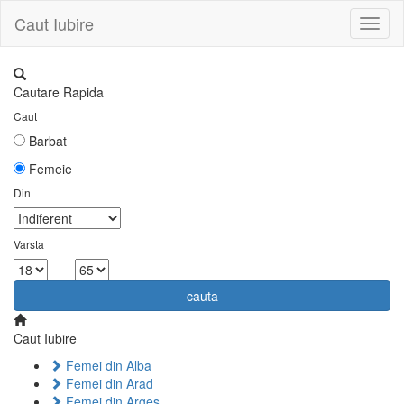
Caut Iubire
Toggl
naviga
Cautare Rapida
Caut
Barbat
Femeie
Din
Varsta
la
cauta
Caut Iubire
Femei din Alba
Femei din Arad
Femei din Arges