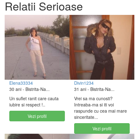
Relatii Serioase
Elena33334
Divin1234
30 ani
- Bistrita-Na...
31 ani
- Bistrita-Na...
Un suflet ranit care cauta
Vrei sa ma cunosti?
iubire si respect !..
Intreaba-ma si iti voi
raspunde cu cea mai mare
Vezi profil
sinceritate...
Vezi profil