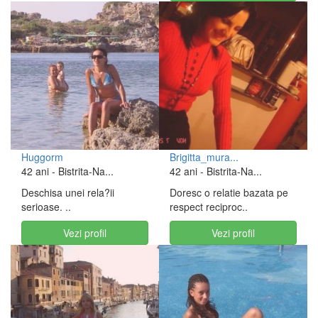
Huggorm
Brigitta_mura...
42 ani
- Bistrita-Na...
42 ani
- Bistrita-Na...
Deschisa unei rela?ii
Doresc o relatie bazata pe
serioase. ..
respect reciproc..
Vezi profil
Vezi profil