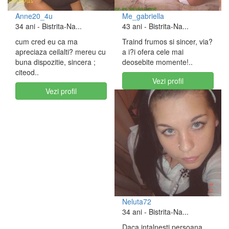
Anne20_4u
Me_gabriella
34 ani
- Bistrita-Na...
43 ani
- Bistrita-Na...
cum cred eu ca ma
Traind frumos si sincer, via?
apreciaza ceilalti? mereu cu
a i?i ofera cele mai
buna dispozitie, sincera ;
deosebite momente!..
citeod..
Vezi profil
Vezi profil
Neluta72
34 ani
- Bistrita-Na...
Daca intalnesti persoana