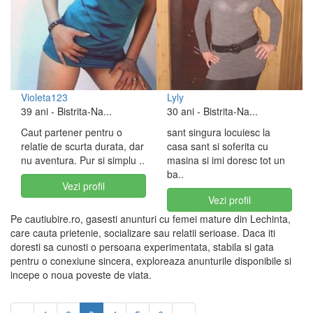
Violeta123
Lyly
39 ani
- Bistrita-Na...
30 ani
- Bistrita-Na...
Caut partener pentru o
sant singura locuiesc la
relatie de scurta durata, dar
casa sant si soferita cu
nu aventura. Pur si simplu ..
masina si imi doresc tot un
ba..
Vezi profil
Vezi profil
Pe cautiubire.ro, gasesti anunturi cu femei mature din Lechinta,
care cauta prietenie, socializare sau relatii serioase. Daca iti
doresti sa cunosti o persoana experimentata, stabila si gata
pentru o conexiune sincera, exploreaza anunturile disponibile si
incepe o noua poveste de viata.