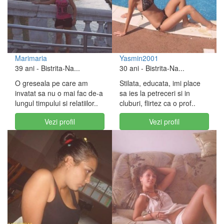
Marimaria
Yasmin2001
39 ani
- Bistrita-Na...
30 ani
- Bistrita-Na...
O greseala pe care am
Stilata, educata, imi place
invatat sa nu o mai fac de-a
sa ies la petreceri si in
lungul timpului si relatiilor..
cluburi, flirtez ca o prof..
Vezi profil
Vezi profil