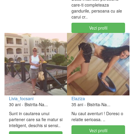
care-ti completeaza
gandurile, persoana cu ale
carui cr..
Vezi profil
Livia_focsani
Elaziza
30 ani
- Bistrita-Na...
35 ani
- Bistrita-Na...
Sunt in cautarea unui
Nu caut aventuri ! Doresc o
partener care sa fie matur si
relatie serioasa. ..
inteligent, deschis si sensi..
Vezi profil