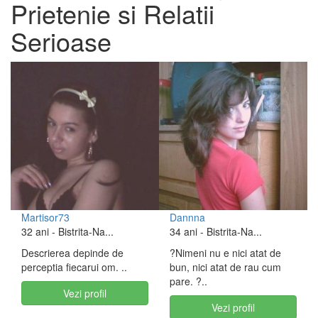
Prietenie si Relatii
Serioase
Martisor73
Dannna
32 ani
- Bistrita-Na...
34 ani
- Bistrita-Na...
Descrierea depinde de
?Nimeni nu e nici atat de
perceptia fiecarui om. ..
bun, nici atat de rau cum
pare. ?..
Vezi profil
Vezi profil