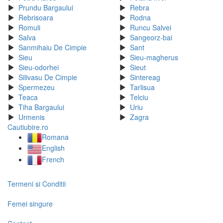
Prundu Bargaului
Rebra
Rebrisoara
Rodna
Romuli
Runcu Salvei
Salva
Sangeorz-bai
Sanmihaiu De Cimpie
Sant
Sieu
Sieu-magherus
Sieu-odorhei
Sieut
Silivasu De Cimpie
Sintereag
Spermezeu
Tarlisua
Teaca
Telciu
Tiha Bargaului
Uriu
Urmenis
Zagra
Cautiubire.ro
Romana
English
French
Termeni si Conditii
Femei singure