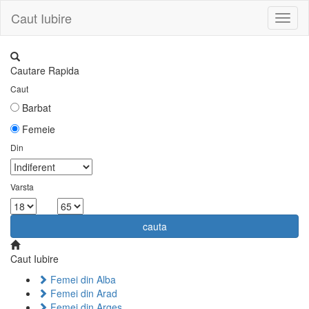
Caut Iubire
Toggl
naviga
Cautare Rapida
Caut
Barbat
Femeie
Din
Varsta
la
cauta
Caut Iubire
Femei din Alba
Femei din Arad
Femei din Arges