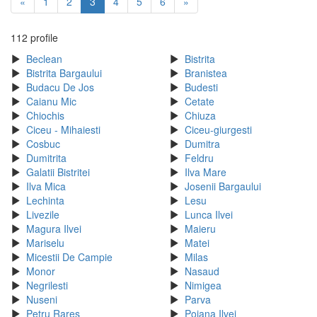
«
1
2
3
4
5
6
»
112 profile
Beclean
Bistrita
Bistrita Bargaului
Branistea
Budacu De Jos
Budesti
Caianu Mic
Cetate
Chiochis
Chiuza
Ciceu - Mihaiesti
Ciceu-giurgesti
Cosbuc
Dumitra
Dumitrita
Feldru
Galatii Bistritei
Ilva Mare
Ilva Mica
Josenii Bargaului
Lechinta
Lesu
Livezile
Lunca Ilvei
Magura Ilvei
Maieru
Mariselu
Matei
Micestii De Campie
Milas
Monor
Nasaud
Negrilesti
Nimigea
Nuseni
Parva
Petru Rares
Poiana Ilvei