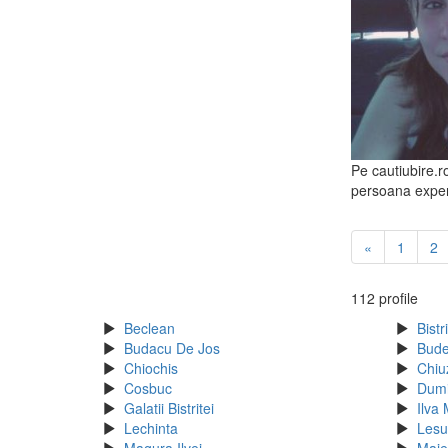
Pe cautiubire.r
persoana experi
«
1
2
112 profile
Beclean
Bistr
Budacu De Jos
Bude
Chiochis
Chiu
Cosbuc
Dumi
Galatii Bistritei
Ilva
Lechinta
Lesu