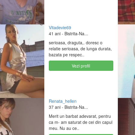
Vitadevie69
41 ani
- Bistrita-Na...
serioasa, draguta,. doresc o
relatie serioasa, de lunga durata,
bazata pe respec..
Vezi profil
Renata_hellen
37 ani
- Bistrita-Na...
Merit un barbat adevarat, pentru
ca m- am saturat de cei din capul
meu. Nu au ce..