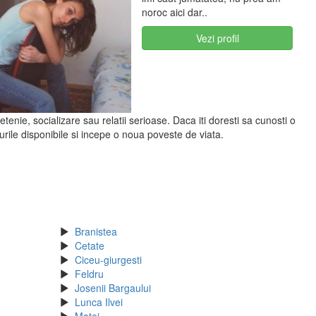
noroc aici dar..
Vezi profil
tenie, socializare sau relatii serioase. Daca iti doresti sa cunosti o
rile disponibile si incepe o noua poveste de viata.
Branistea
Cetate
Ciceu-giurgesti
Feldru
Josenii Bargaului
Lunca Ilvei