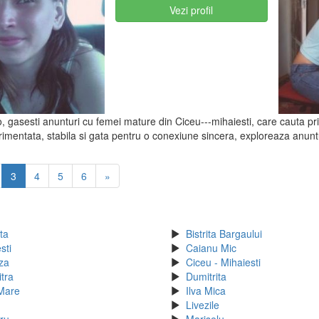
Vezi profil
o, gasesti anunturi cu femei mature din Ciceu---mihaiesti, care cauta prie
mentata, stabila si gata pentru o conexiune sincera, exploreaza anuntu
3
4
5
6
»
ita
Bistrita Bargaului
sti
Caianu Mic
za
Ciceu - Mihaiesti
tra
Dumitrita
 Mare
Ilva Mica
Livezile