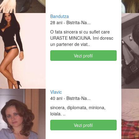
Bandutza
28 ani
- Bistrita-Na...
O fata sincera si cu suflet care
URASTE MINCIUNA. Imi doresc
un partener de viat..
Vezi profil
Vlavic
40 ani
- Bistrita-Na...
sincera, diplomata, miniona,
loiala. ..
Vezi profil