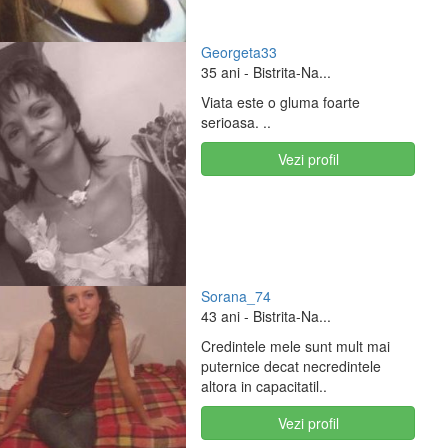
Georgeta33
35 ani
- Bistrita-Na...
Viata este o gluma foarte
serioasa. ..
Vezi profil
Sorana_74
43 ani
- Bistrita-Na...
Credintele mele sunt mult mai
puternice decat necredintele
altora in capacitatil..
Vezi profil