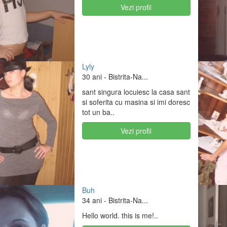
Vezi profil
Lyly
30 ani
- Bistrita-Na...
sant singura locuiesc la casa sant
si soferita cu masina si imi doresc
tot un ba..
Vezi profil
Buh
34 ani
- Bistrita-Na...
Hello world. this is me!..