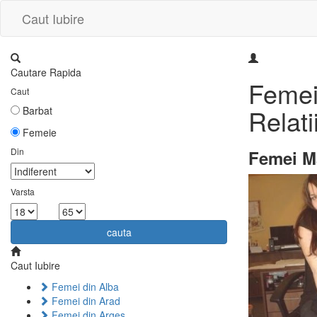
Caut Iubire
Cautare Rapida
Femei 
Caut
Relati
Barbat
Femeie
Din
Femei Ma
Varsta
la
cauta
Caut Iubire
Femei din Alba
Femei din Arad
Femei din Arges