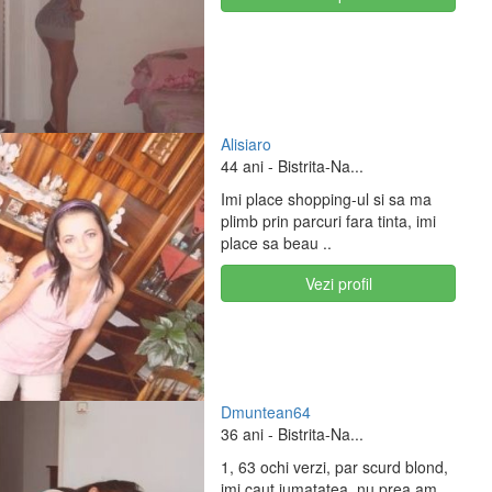
Alisiaro
44 ani
- Bistrita-Na...
Imi place shopping-ul si sa ma
plimb prin parcuri fara tinta, imi
place sa beau ..
Vezi profil
Dmuntean64
36 ani
- Bistrita-Na...
1, 63 ochi verzi, par scurd blond,
imi caut jumatatea, nu prea am