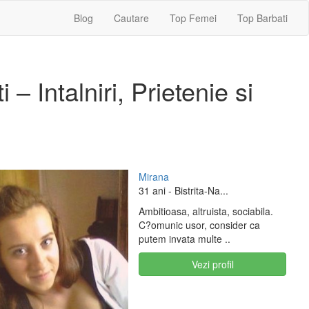
Blog
Cautare
Top Femei
Top Barbati
– Intalniri, Prietenie si
Mirana
31 ani
- Bistrita-Na...
Ambitioasa, altruista, sociabila.
C?omunic usor, consider ca
putem invata multe ..
Vezi profil