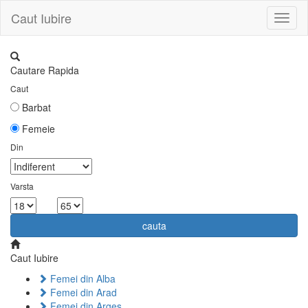
Caut Iubire
Toggl
naviga
Cautare Rapida
Caut
Barbat
Femeie
Din
Varsta
la
cauta
Caut Iubire
Femei din Alba
Femei din Arad
Femei din Arges