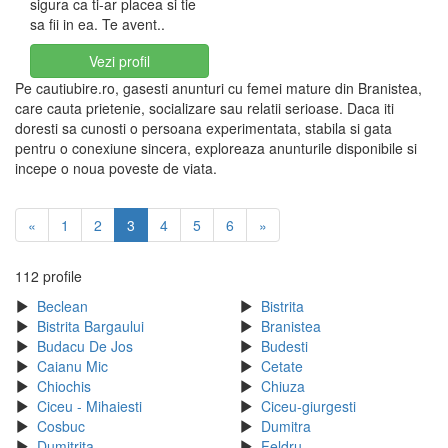
sigura ca ti-ar placea si tie
sa fii in ea. Te avent..
Vezi profil
Pe cautiubire.ro, gasesti anunturi cu femei mature din Branistea,
care cauta prietenie, socializare sau relatii serioase. Daca iti
doresti sa cunosti o persoana experimentata, stabila si gata
pentru o conexiune sincera, exploreaza anunturile disponibile si
incepe o noua poveste de viata.
«
1
2
3
4
5
6
»
112 profile
Beclean
Bistrita
Bistrita Bargaului
Branistea
Budacu De Jos
Budesti
Caianu Mic
Cetate
Chiochis
Chiuza
Ciceu - Mihaiesti
Ciceu-giurgesti
Cosbuc
Dumitra
Dumitrita
Feldru