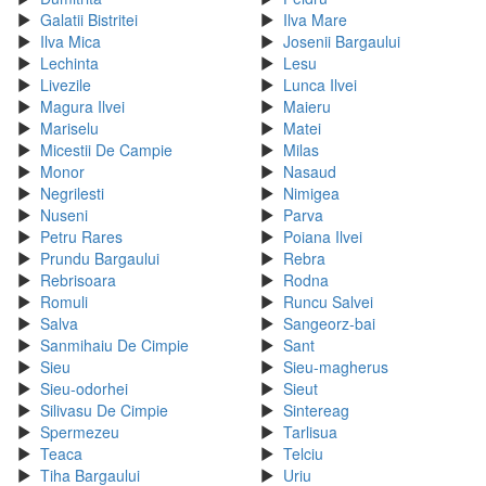
Galatii Bistritei
Ilva Mare
Ilva Mica
Josenii Bargaului
Lechinta
Lesu
Livezile
Lunca Ilvei
Magura Ilvei
Maieru
Mariselu
Matei
Micestii De Campie
Milas
Monor
Nasaud
Negrilesti
Nimigea
Nuseni
Parva
Petru Rares
Poiana Ilvei
Prundu Bargaului
Rebra
Rebrisoara
Rodna
Romuli
Runcu Salvei
Salva
Sangeorz-bai
Sanmihaiu De Cimpie
Sant
Sieu
Sieu-magherus
Sieu-odorhei
Sieut
Silivasu De Cimpie
Sintereag
Spermezeu
Tarlisua
Teaca
Telciu
Tiha Bargaului
Uriu