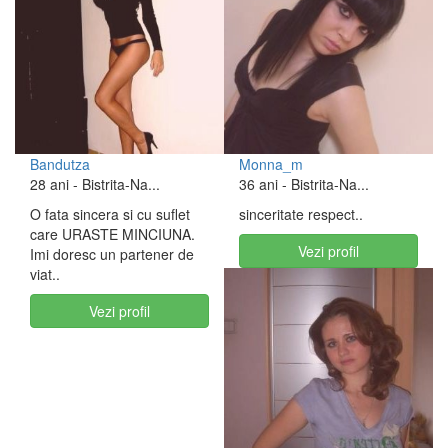
Bandutza
Monna_m
28 ani
- Bistrita-Na...
36 ani
- Bistrita-Na...
O fata sincera si cu suflet
sinceritate respect..
care URASTE MINCIUNA.
Vezi profil
Imi doresc un partener de
viat..
Vezi profil