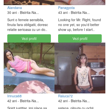
Alandana
Panagyota
30 ani
- Bistrita-Na...
43 ani
- Bistrita-Na...
Sunt o femeie sensibila,
Looking for Mr. Right, found
finuta fara obligatii, doresc
no one yet, so you'd better
relatie serioasa cu un do..
show up, before I start..
Vezi profil
Vezi profil
Irinuca68
Raluca72
42 ani
- Bistrita-Na...
42 ani
- Bistrita-Na...
Spirit justitiar, imi place sa
satena, plinuta cu ochii