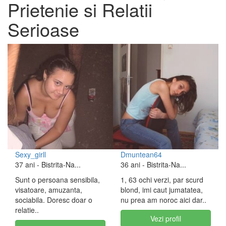
Prietenie si Relatii
Serioase
Sexy_girll
Dmuntean64
37 ani
- Bistrita-Na...
36 ani
- Bistrita-Na...
Sunt o persoana sensibila,
1, 63 ochi verzi, par scurd
visatoare, amuzanta,
blond, imi caut jumatatea,
sociabila. Doresc doar o
nu prea am noroc aici dar..
relatie..
Vezi profil