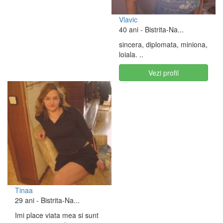
Vlavic
40 ani
- Bistrita-Na...
sincera, diplomata, miniona,
loiala. ..
Vezi profil
Tinaa
29 ani
- Bistrita-Na...
Imi place viata mea si sunt