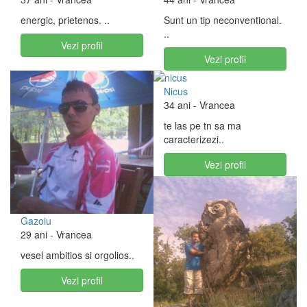
energic, prietenos. ..
Sunt un tip neconventional.
..
Vezi profil
Vezi profil
Nicus
34 ani
- Vrancea
te las pe tn sa ma
caracterizezi..
Vezi profil
Gazoiu
29 ani
- Vrancea
vesel ambitios si orgolios..
Vezi profil