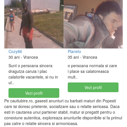
Cozy86
Planetx
30 ani
- Vrancea
35 ani
- Vrancea
Sunt o persoana sincera
o persoana normala si care
dragutza caruia i plac
i place sa calatoreasca
calatorile vacantele, si nu in
mult..
ul..
Vezi profil
Vezi profil
Pe cautiubire.ro, gasesti anunturi cu barbati maturi din Popesti
care isi doresc prietenie, socializare sau o relatie serioasa. Daca
esti in cautarea unui partener stabil, matur si pregatit pentru o
conexiune autentica, exploreaza anunturile disponibile si fa primul
pas catre o relatie sincera si armonioasa.