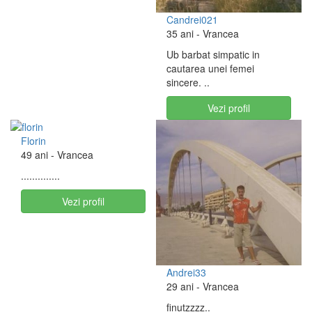
Candrei021
35 ani
- Vrancea
Ub barbat simpatic in
cautarea unei femei
sincere. ..
Vezi profil
Florin
49 ani
- Vrancea
..............
Vezi profil
Andrei33
29 ani
- Vrancea
finutzzzz..