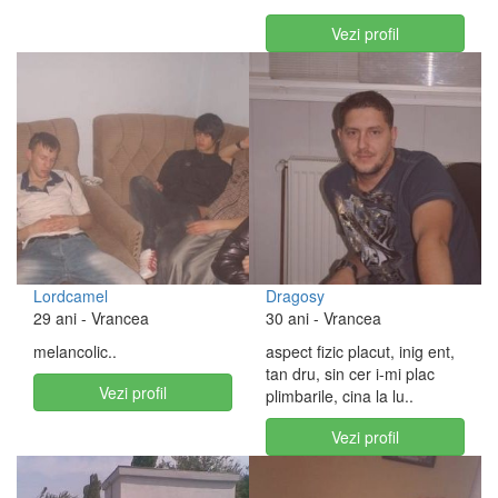
Vezi profil
Lordcamel
Dragosy
29 ani
- Vrancea
30 ani
- Vrancea
melancolic..
aspect fizic placut, inig ent,
tan dru, sin cer i-mi plac
Vezi profil
plimbarile, cina la lu..
Vezi profil