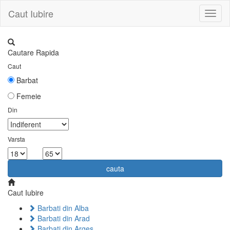
Caut Iubire
Toggl
naviga
Cautare Rapida
Caut
Barbat
Femeie
Din
Varsta
la
cauta
Caut Iubire
Barbati din Alba
Barbati din Arad
Barbati din Arges