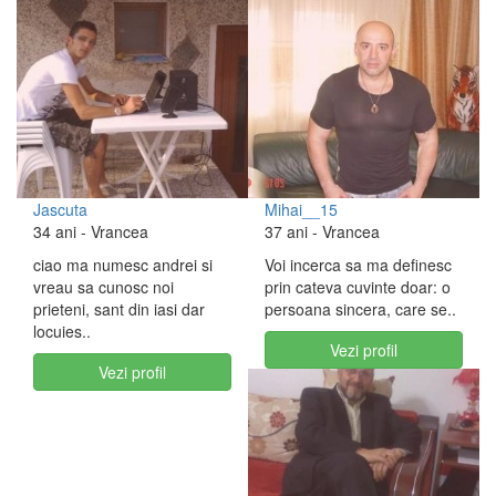
Jascuta
Mihai__15
34 ani
- Vrancea
37 ani
- Vrancea
ciao ma numesc andrei si
Voi incerca sa ma definesc
vreau sa cunosc noi
prin cateva cuvinte doar: o
prieteni, sant din iasi dar
persoana sincera, care se..
locuies..
Vezi profil
Vezi profil