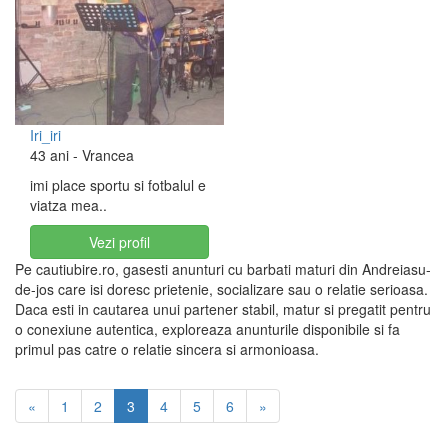
Iri_iri
43 ani
- Vrancea
imi place sportu si fotbalul e
viatza mea..
Vezi profil
Pe cautiubire.ro, gasesti anunturi cu barbati maturi din Andreiasu-
de-jos care isi doresc prietenie, socializare sau o relatie serioasa.
Daca esti in cautarea unui partener stabil, matur si pregatit pentru
o conexiune autentica, exploreaza anunturile disponibile si fa
primul pas catre o relatie sincera si armonioasa.
«
1
2
3
4
5
6
»