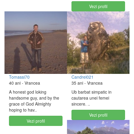
Vezi profil
Tomassi70
Candrei021
40 ani
- Vrancea
35 ani
- Vrancea
A honest god loking
Ub barbat simpatic in
handsome guy, and by the
cautarea unei femei
grace of God Almighty
sincere. ..
hoping to hav..
Vezi profil
Vezi profil