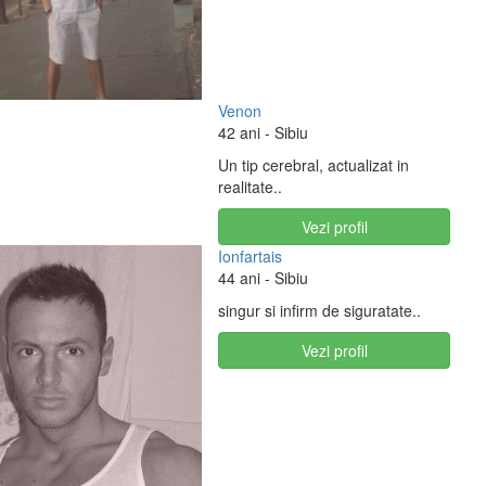
Venon
42 ani
- Sibiu
Un tip cerebral, actualizat in
realitate..
Vezi profil
Ionfartais
44 ani
- Sibiu
singur si infirm de siguratate..
Vezi profil