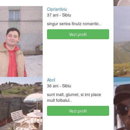
Ciprianliviu
37 ani
- Sibiu
singur serios finutz romantic..
Vezi profil
Abril
36 ani
- Sibiu
sunt inalt, glumet, si imi place
mult fotbalul..
Vezi profil