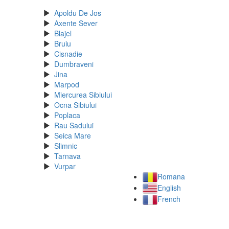
Apoldu De Jos
Axente Sever
Blajel
Bruiu
Cisnadie
Dumbraveni
Jina
Marpod
Miercurea Sibiului
Ocna Sibiului
Poplaca
Rau Sadului
Seica Mare
Slimnic
Tarnava
Vurpar
Romana
English
French