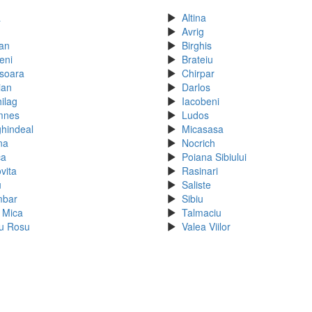
a
Altina
Avrig
tan
Birghis
eni
Brateiu
isoara
Chirpar
ian
Darlos
ilag
Iacobeni
mnes
Ludos
hindeal
Micasasa
na
Nocrich
ca
Poiana Sibiului
vita
Rasinari
u
Saliste
mbar
Sibiu
 Mica
Talmaciu
u Rosu
Valea Viilor