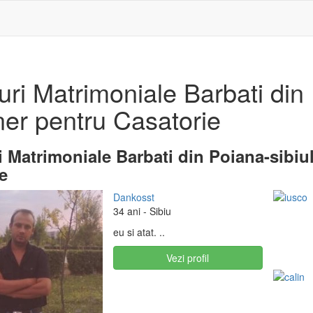
ri Matrimoniale Barbati din 
ner pentru Casatorie
 Matrimoniale Barbati din Poiana-sibiul
e
Dankosst
34 ani
- Sibiu
eu si atat. ..
Vezi profil