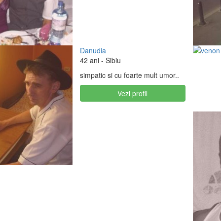
Danudia
42 ani
- Sibiu
simpatic si cu foarte mult umor..
Vezi profil