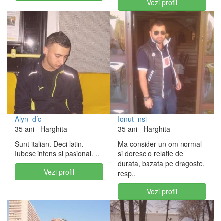
Vezi profil
Alyn_dfc
Ionut_nsi
35 ani
- Harghita
35 ani
- Harghita
Sunt italian. Deci latin.
Ma consider un om normal
Iubesc intens si pasional. ..
si doresc o relatie de
durata, bazata pe dragoste,
Vezi profil
resp..
Vezi profil