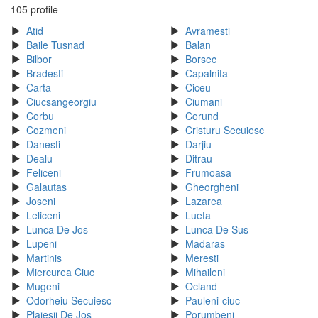
105 profile
Atid
Avramesti
Baile Tusnad
Balan
Bilbor
Borsec
Bradesti
Capalnita
Carta
Ciceu
Ciucsangeorgiu
Ciumani
Corbu
Corund
Cozmeni
Cristuru Secuiesc
Danesti
Darjiu
Dealu
Ditrau
Feliceni
Frumoasa
Galautas
Gheorgheni
Joseni
Lazarea
Leliceni
Lueta
Lunca De Jos
Lunca De Sus
Lupeni
Madaras
Martinis
Meresti
Miercurea Ciuc
Mihaileni
Mugeni
Ocland
Odorheiu Secuiesc
Pauleni-ciuc
Plaiesii De Jos
Porumbeni