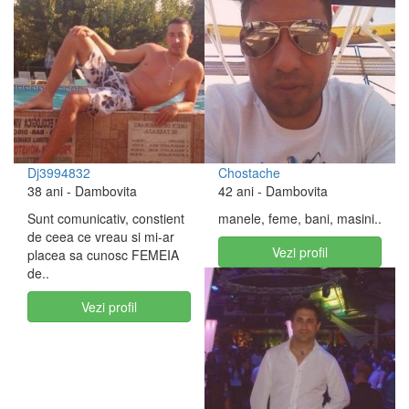
Dj3994832
Chostache
38 ani
- Dambovita
42 ani
- Dambovita
Sunt comunicativ, constient
manele, feme, bani, masini..
de ceea ce vreau si mi-ar
Vezi profil
placea sa cunosc FEMEIA
de..
Vezi profil