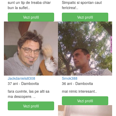
sunt un tip de treaba chiar
Simpatic si spontan caut
bun la suflet..
fericirea!..
Vezi profil
Vezi profil
Jackdaniels8308
Smok388
37 ani
- Dambovita
36 ani
- Dambovita
fara cuvinte, las pe alti sa
mai nimic interesant..
ma descopere. ..
Vezi profil
Vezi profil