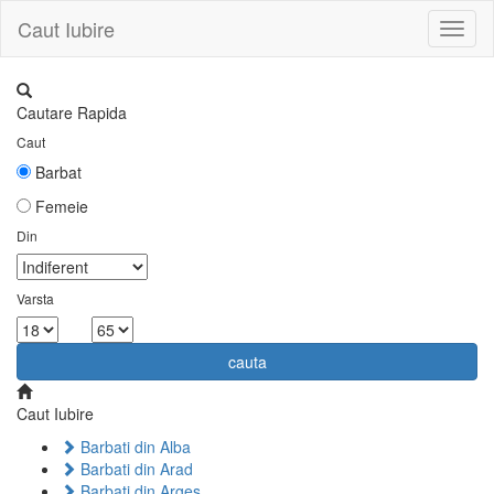
Caut Iubire
Toggl
naviga
Cautare Rapida
Caut
Barbat
Femeie
Din
Varsta
la
cauta
Caut Iubire
Barbati din Alba
Barbati din Arad
Barbati din Arges