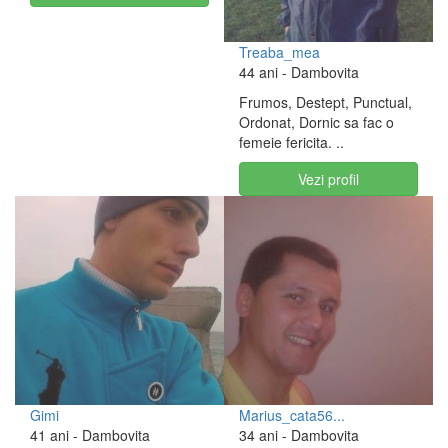
Treaba_mea
44 ani
- Dambovita
Frumos, Destept, Punctual,
Ordonat, Dornic sa fac o
femeie fericita. ..
Vezi profil
Gimi
Marius_cata56...
41 ani
- Dambovita
34 ani
- Dambovita