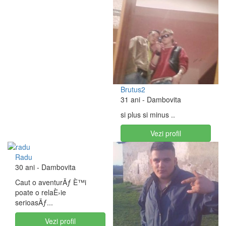
Brutus2
31 ani
- Dambovita
si plus si minus ..
Vezi profil
Radu
30 ani
- Dambovita
Caut o aventurÄƒ È™i
poate o relaÈ›ie
serioasÄƒ...
Vezi profil