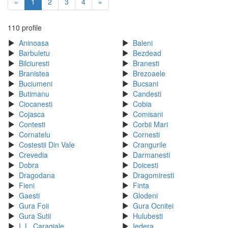
«
1
2
3
4
»
110 profile
Aninoasa
Baleni
Barbuletu
Bezdead
Bilciuresti
Branesti
Branistea
Brezoaele
Buciumeni
Bucsani
Butimanu
Candesti
Ciocanesti
Cobia
Cojasca
Comisani
Contesti
Corbii Mari
Cornatelu
Cornesti
Costestii Din Vale
Crangurile
Crevedia
Darmanesti
Dobra
Doicesti
Dragodana
Dragomiresti
Fieni
Finta
Gaesti
Glodeni
Gura Foii
Gura Ocnitei
Gura Sutii
Hulubesti
I. L. Caragiale
Iedera