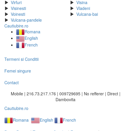
Virfuri
Visina
Visinesti
Vladeni
Voinesti
Vulcana-bai
Vulcana-pandele
Cautiubire.ro
Romana
English
French
Termeni si Conditii
Femei singure
Contact
Mobile | 216.73.217.176 | 009729695 | No refferer | Direct |
Dambovita
Cautiubire.ro
Romana
English
French