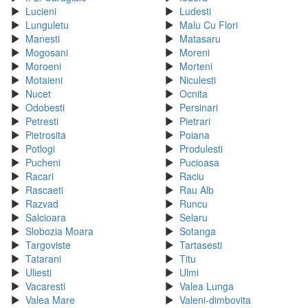
Lucieni
Ludesti
Lunguletu
Malu Cu Flori
Manesti
Matasaru
Mogosani
Moreni
Moroeni
Morteni
Motaieni
Niculesti
Nucet
Ocnita
Odobesti
Persinari
Petresti
Pietrari
Pietrosita
Poiana
Potlogi
Produlesti
Pucheni
Pucioasa
Racari
Raciu
Rascaeti
Rau Alb
Razvad
Runcu
Salcioara
Selaru
Slobozia Moara
Sotanga
Targoviste
Tartasesti
Tatarani
Titu
Uliesti
Ulmi
Vacaresti
Valea Lunga
Valea Mare
Valeni-dimbovita