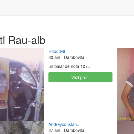
ti Rau-alb
R3dd3vil
30 ani
- Dambovita
un baiat de nota 10+..
Vezi profil
Andreyconstan...
37 ani
- Dambovita