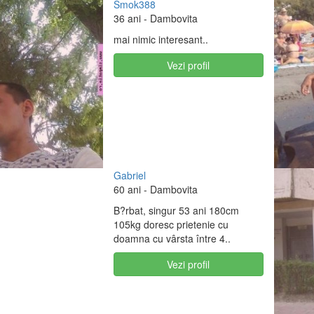
Smok388
36 ani
- Dambovita
mai nimic interesant..
Vezi profil
Gabriel
60 ani
- Dambovita
B?rbat, singur 53 ani 180cm
105kg doresc prietenie cu
doamna cu vârsta între 4..
Vezi profil