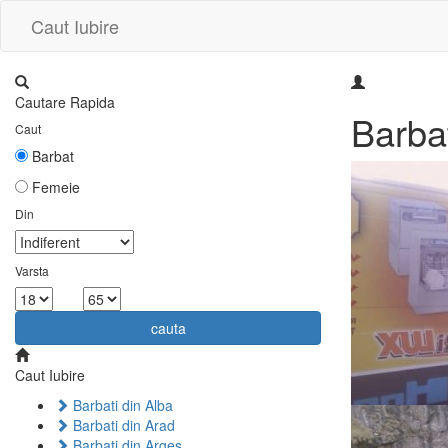
Caut Iubire
Cautare Rapida
Barba
Caut
Barbat
Femeie
Din
Varsta
la
cauta
Caut Iubire
Barbati din Alba
Barbati din Arad
Barbati din Arges