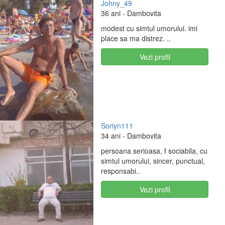
Johny_49
36 ani
- Dambovita
modest cu simtul umorului. imi
place sa ma distrez. ..
Vezi profil
Soriyn111
34 ani
- Dambovita
persoana serioasa, f sociabila, cu
simtul umorului, sincer, punctual,
responsabi..
Vezi profil