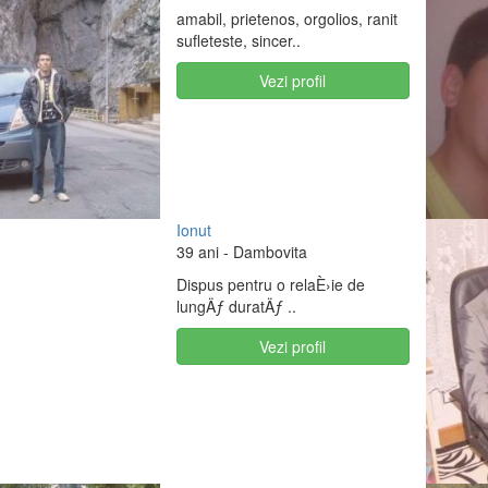
amabil, prietenos, orgolios, ranit
sufleteste, sincer..
Vezi profil
Ionut
39 ani
- Dambovita
Dispus pentru o relaÈ›ie de
lungÄƒ duratÄƒ ..
Vezi profil