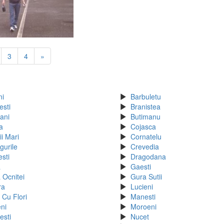
3
4
»
ni
Barbuletu
esti
Branistea
ani
Butimanu
a
Cojasca
i Mari
Cornatelu
gurile
Crevedia
sti
Dragodana
a
Gaesti
 Ocnitei
Gura Sutii
ra
Lucieni
 Cu Flori
Manesti
ni
Moroeni
esti
Nucet