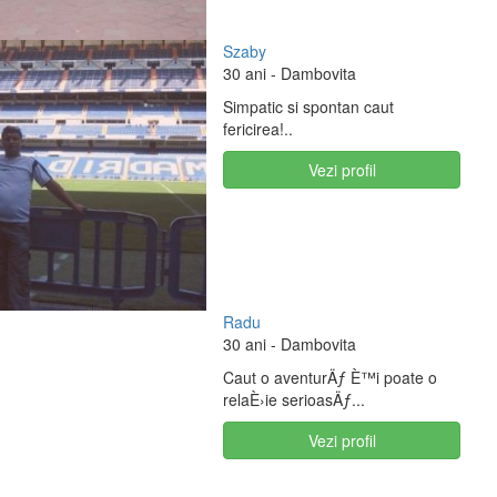
Szaby
30 ani
- Dambovita
Simpatic si spontan caut
fericirea!..
Vezi profil
Radu
30 ani
- Dambovita
Caut o aventurÄƒ È™i poate o
relaÈ›ie serioasÄƒ...
Vezi profil