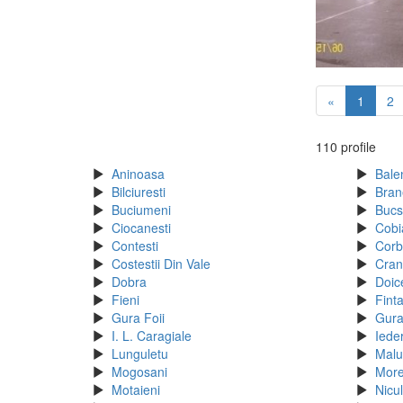
«
1
2
110 profile
Aninoasa
Bale
Bilciuresti
Bran
Buciumeni
Bucs
Ciocanesti
Cobi
Contesti
Corbi
Costestii Din Vale
Cran
Dobra
Doice
Fieni
Fint
Gura Foii
Gura
I. L. Caragiale
Iede
Lunguletu
Malu
Mogosani
More
Motaieni
Nicul