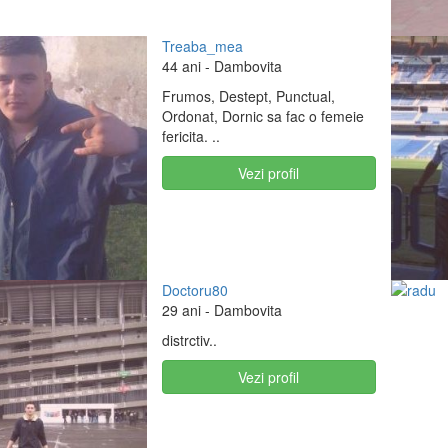
Treaba_mea
44 ani
- Dambovita
Frumos, Destept, Punctual,
Ordonat, Dornic sa fac o femeie
fericita. ..
Vezi profil
Doctoru80
29 ani
- Dambovita
distrctiv..
Vezi profil