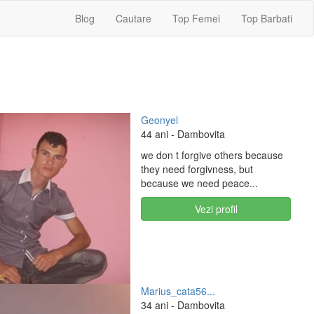
Blog
Cautare
Top Femei
Top Barbati
Geonyel
44 ani
- Dambovita
we don t forgive others because
they need forgivness, but
because we need peace...
Vezi profil
Marius_cata56...
34 ani
- Dambovita