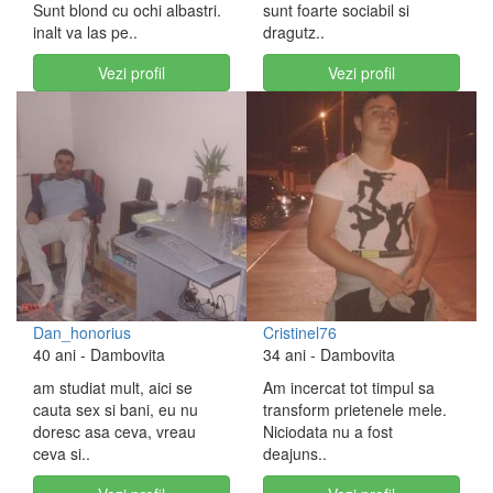
Sunt blond cu ochi albastri.
sunt foarte sociabil si
inalt va las pe..
dragutz..
Vezi profil
Vezi profil
Dan_honorius
Cristinel76
40 ani
- Dambovita
34 ani
- Dambovita
am studiat mult, aici se
Am incercat tot timpul sa
cauta sex si bani, eu nu
transform prietenele mele.
doresc asa ceva, vreau
Niciodata nu a fost
ceva si..
deajuns..