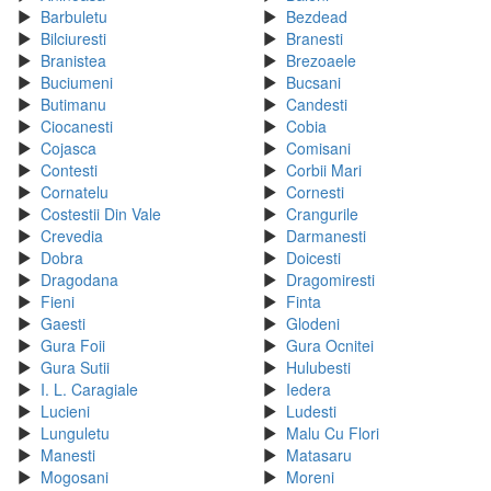
Barbuletu
Bezdead
Bilciuresti
Branesti
Branistea
Brezoaele
Buciumeni
Bucsani
Butimanu
Candesti
Ciocanesti
Cobia
Cojasca
Comisani
Contesti
Corbii Mari
Cornatelu
Cornesti
Costestii Din Vale
Crangurile
Crevedia
Darmanesti
Dobra
Doicesti
Dragodana
Dragomiresti
Fieni
Finta
Gaesti
Glodeni
Gura Foii
Gura Ocnitei
Gura Sutii
Hulubesti
I. L. Caragiale
Iedera
Lucieni
Ludesti
Lunguletu
Malu Cu Flori
Manesti
Matasaru
Mogosani
Moreni