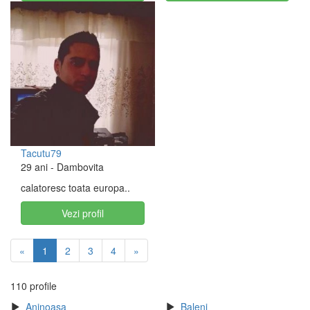
Tacutu79
29 ani
- Dambovita
calatoresc toata europa..
Vezi profil
«
1
2
3
4
»
110 profile
Aninoasa
Baleni