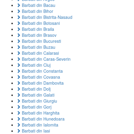
Barbati din Bacau
Barbati din Bihor
Barbati din Bistrita-Nasaud
Barbati din Botosani
Barbati din Braila
Barbati din Brasov
Barbati din Bucuresti
Barbati din Buzau
Barbati din Calarasi
Barbati din Caras-Severin
Barbati din Cluj
Barbati din Constanta
Barbati din Covasna
Barbati din Dambovita
Barbati din Dolj
Barbati din Galati
Barbati din Giurgiu
Barbati din Gorj
Barbati din Harghita
Barbati din Hunedoara
Barbati din Ialomita
Barbati din Iasi