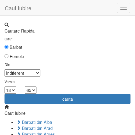
Caut Iubire
Toggl
naviga
Cautare Rapida
Caut
Barbat
Femeie
Din
Varsta
la
cauta
Caut Iubire
Barbati din Alba
Barbati din Arad
Barbati din Arges