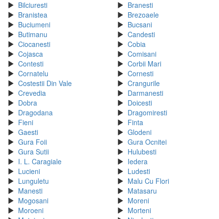
Bilciuresti
Branesti
Branistea
Brezoaele
Buciumeni
Bucsani
Butimanu
Candesti
Ciocanesti
Cobia
Cojasca
Comisani
Contesti
Corbii Mari
Cornatelu
Cornesti
Costestii Din Vale
Crangurile
Crevedia
Darmanesti
Dobra
Doicesti
Dragodana
Dragomiresti
Fieni
Finta
Gaesti
Glodeni
Gura Foii
Gura Ocnitei
Gura Sutii
Hulubesti
I. L. Caragiale
Iedera
Lucieni
Ludesti
Lunguletu
Malu Cu Flori
Manesti
Matasaru
Mogosani
Moreni
Moroeni
Morteni