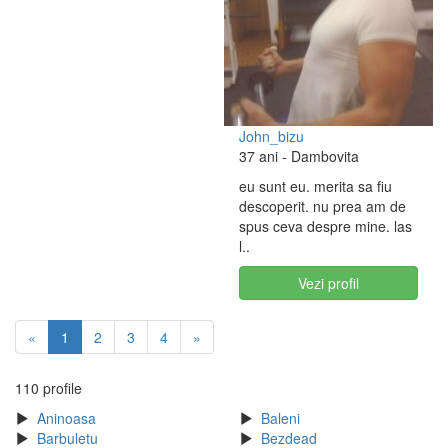
John_bizu
37 ani
- Dambovita
eu sunt eu. merita sa fiu
descoperit. nu prea am de
spus ceva despre mine. las
l..
Vezi profil
«
1
2
3
4
»
110 profile
Aninoasa
Baleni
Barbuletu
Bezdead