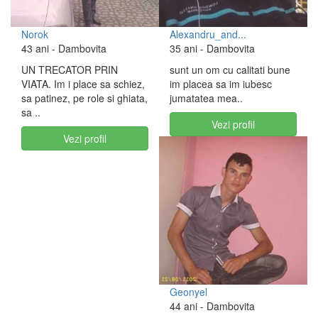
Norok
Alexandru_and...
43 ani
- Dambovita
35 ani
- Dambovita
UN TRECATOR PRIN
sunt un om cu calitati bune
VIATA. Im i place sa schiez,
im placea sa im iubesc
sa patinez, pe role si ghiata,
jumatatea mea..
sa ..
Vezi profil
Vezi profil
Geonyel
44 ani
- Dambovita