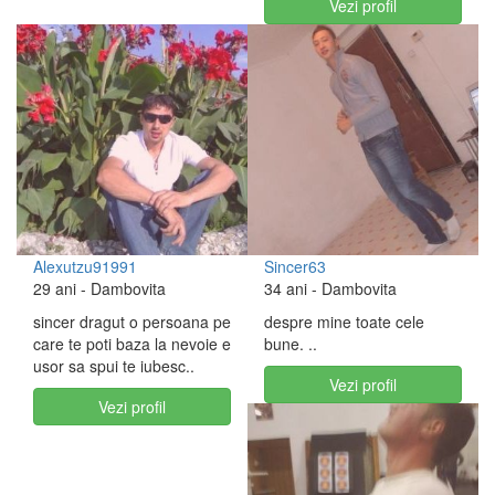
Vezi profil
Alexutzu91991
Sincer63
29 ani
- Dambovita
34 ani
- Dambovita
sincer dragut o persoana pe
despre mine toate cele
care te poti baza la nevoie e
bune. ..
usor sa spui te iubesc..
Vezi profil
Vezi profil