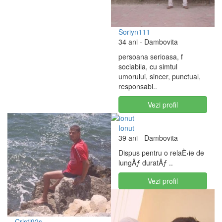
Soriyn111
34 ani
- Dambovita
persoana serioasa, f
sociabila, cu simtul
umorului, sincer, punctual,
responsabi..
Vezi profil
Ionut
39 ani
- Dambovita
Dispus pentru o relaÈ›ie de
lungÄƒ duratÄƒ ..
Vezi profil
Cristi92s