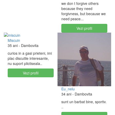
we don t forgive others
because they need
forgivness, but because we
need peace...
Vezi profil
Miscuin
35 ani
- Dambovita
curios in a gasi prieteni, imi
plac discutile interesante,
nu suport plictiseala..
Vezi profil
Eu_nelu
34 ani
- Dambovita
sunt un barbat bine, sportiv.
..