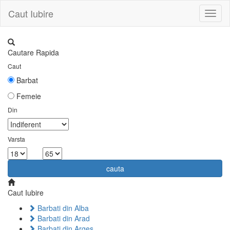
Caut Iubire
Toggl
naviga
Cautare Rapida
Caut
Barbat
Femeie
Din
Varsta
la
cauta
Caut Iubire
Barbati din Alba
Barbati din Arad
Barbati din Arges