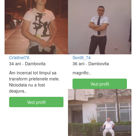
Cristinel76
Sordil_74
34 ani
- Dambovita
36 ani
- Dambovita
Am incercat tot timpul sa
magnific..
transform prietenele mele.
Vezi profil
Niciodata nu a fost
deajuns..
Vezi profil