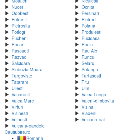
Motaieni
Niculesti
Nucet
Ocnita
Odobesti
Persinari
Petresti
Pietrari
Pietrosita
Poiana
Potlogi
Produlesti
Pucheni
Pucioasa
Racari
Raciu
Rascaeti
Rau Alb
Razvad
Runcu
Salcioara
Selaru
Slobozia Moara
Sotanga
Targoviste
Tartasesti
Tatarani
Titu
Uliesti
Ulmi
Vacaresti
Valea Lunga
Valea Mare
Valeni-dimbovita
Virfuri
Visina
Visinesti
Vladeni
Voinesti
Vulcana-bai
Vulcana-pandele
Cautiubire.ro
Romana