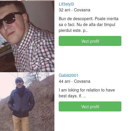
Lif3styl3
32 ani
- Covasna
Bun de descoperit. Poate merita
sa o faci. Nu de alta dar timpul
pierdut este. p..
Vezi profil
Gabiii2001
44 ani
- Covasna
I am loking for relation to have
best days. if. ..
Vezi profil