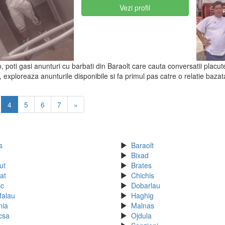
Vezi profil
o, poti gasi anunturi cu barbati din Baraolt care cauta conversatii placut
, exploreaza anunturile disponibile si fa primul pas catre o relatie bazat
4
5
6
7
»
s
Baraolt
Bixad
ut
Brates
at
Chichis
ic
Dobarlau
falau
Haghig
ia
Malnas
csa
Ojdula