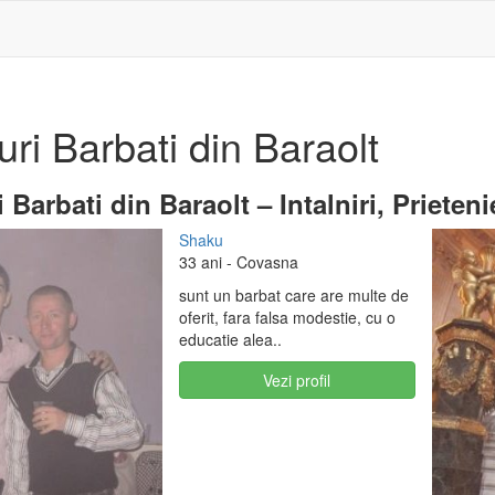
ri Barbati din Baraolt
Barbati din Baraolt – Intalniri, Prieteni
Shaku
33 ani
- Covasna
sunt un barbat care are multe de
oferit, fara falsa modestie, cu o
educatie alea..
Vezi profil