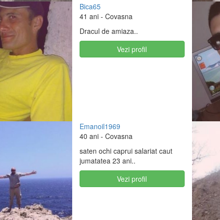
Bica65
41 ani
- Covasna
Dracul de amiaza..
Vezi profil
Emanoil1969
40 ani
- Covasna
saten ochi caprui salariat caut
jumatatea 23 ani..
Vezi profil