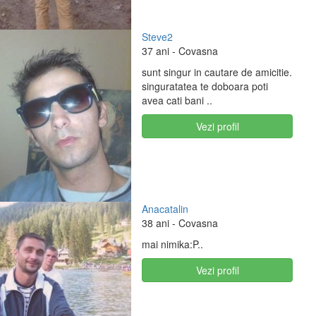
Steve2
37 ani
- Covasna
sunt singur in cautare de amicitie.
singuratatea te doboara poti
avea cati bani ..
Vezi profil
Anacatalin
38 ani
- Covasna
mai nimika:P..
Vezi profil