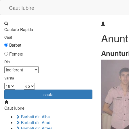
Caut Iubire
Cautare Rapida
Anuntu
Caut
Barbat
Anunturi 
Femeie
Din
Varsta
la
cauta
Caut Iubire
Barbati din Alba
Barbati din Arad
Barbati din Arges