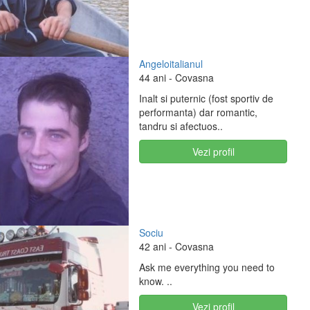
Angeloitalianul
44 ani
- Covasna
Inalt si puternic (fost sportiv de
performanta) dar romantic,
tandru si afectuos..
Vezi profil
Sociu
42 ani
- Covasna
Ask me everything you need to
know. ..
Vezi profil